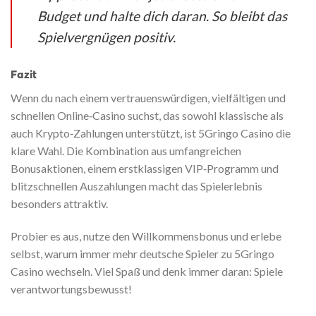
Budget und halte dich daran. So bleibt das
Spielvergnügen positiv.
Fazit
Wenn du nach einem vertrauenswürdigen, vielfältigen und
schnellen Online‑Casino suchst, das sowohl klassische als
auch Krypto‑Zahlungen unterstützt, ist 5Gringo Casino die
klare Wahl. Die Kombination aus umfangreichen
Bonusaktionen, einem erstklassigen VIP‑Programm und
blitzschnellen Auszahlungen macht das Spielerlebnis
besonders attraktiv.
Probier es aus, nutze den Willkommensbonus und erlebe
selbst, warum immer mehr deutsche Spieler zu 5Gringo
Casino wechseln. Viel Spaß und denk immer daran: Spiele
verantwortungsbewusst!