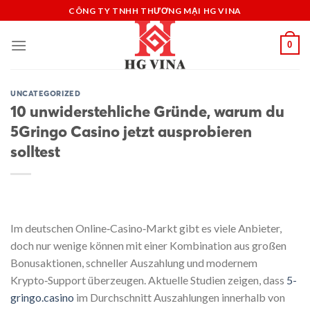
Skip
CÔNG TY TNHH THƯƠNG MẠI HG VINA
to
content
0
UNCATEGORIZED
10 unwiderstehliche Gründe, warum du
5Gringo Casino jetzt ausprobieren
solltest
Im deutschen Online‑Casino‑Markt gibt es viele Anbieter,
doch nur wenige können mit einer Kombination aus großen
Bonusaktionen, schneller Auszahlung und modernem
Krypto‑Support überzeugen. Aktuelle Studien zeigen, dass
5-
gringo.casino
im Durchschnitt Auszahlungen innerhalb von