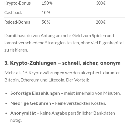
Krypto‑Bonus
150 %
300 €
Cashback
10 %
–
Reload‑Bonus
50 %
200 €
Damit hast du von Anfang an mehr Geld zum Spielen und
kannst verschiedene Strategien testen, ohne viel Eigenkapital
zu riskieren.
3. Krypto‑Zahlungen – schnell, sicher, anonym
Mehr als 15 Kryptowährungen werden akzeptiert, darunter
Bitcoin, Ethereum und Litecoin. Der Vorteil:
Sofortige Einzahlungen
– meist innerhalb von Minuten.
Niedrige Gebühren
– keine versteckten Kosten.
Anonymität
– keine Angabe persönlicher Bankdaten
nötig.