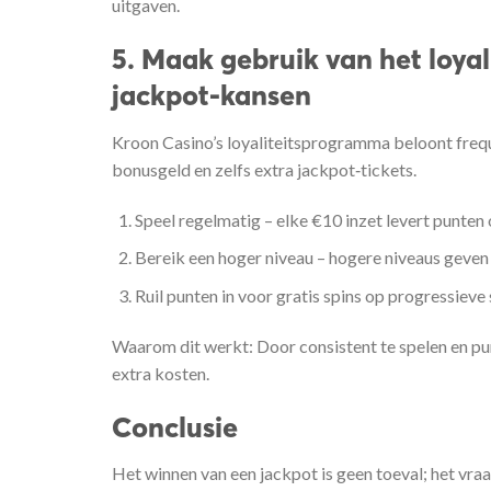
uitgaven.
5. Maak gebruik van het loya
jackpot‑kansen
Kroon Casino’s loyaliteitsprogramma beloont freque
bonusgeld en zelfs extra jackpot‑tickets.
Speel regelmatig – elke €10 inzet levert punten 
Bereik een hoger niveau – hogere niveaus geven
Ruil punten in voor gratis spins op progressieve 
Waarom dit werkt: Door consistent te spelen en punt
extra kosten.
Conclusie
Het winnen van een jackpot is geen toeval; het vra