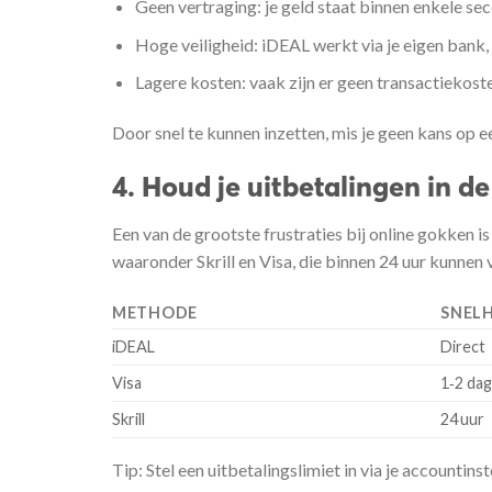
Geen vertraging: je geld staat binnen enkele se
Hoge veiligheid: iDEAL werkt via je eigen bank,
Lagere kosten: vaak zijn er geen transactiekos
Door snel te kunnen inzetten, mis je geen kans op e
4. Houd je uitbetalingen in d
Een van de grootste frustraties bij online gokken is
waaronder Skrill en Visa, die binnen 24 uur kunnen
METHODE
SNELH
iDEAL
Direct
Visa
1‑2 da
Skrill
24 uur
Tip: Stel een uitbetalingslimiet in via je accountin