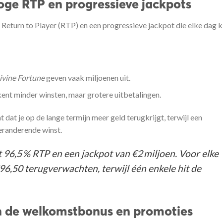
 hoge RTP en progressieve jackpots
e Return to Player (RTP) en een progressieve jackpot die elke dag 
ivine Fortune
geven vaak miljoenen uit.
ekent minder winsten, maar grotere uitbetalingen.
dat je op de lange termijn meer geld terugkrijgt, terwijl een
eranderende winst.
met 96,5 % RTP en een jackpot van €2 miljoen. Voor elke
€96,50 terugverwachten, terwijl één enkele hit de
n de welkomstbonus en promoties