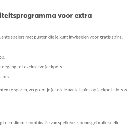
liteitsprogramma voor extra
nte spelers met punten die je kunt inwisselen voor gratis spins,
op.
 toegang tot exclusieve jackpots.
slots.
en te sparen, vergroot je je totale aantal spins op jackpot‑slots 
agt een slimme combinatie van spelkeuze, bonusgebruik, snelle