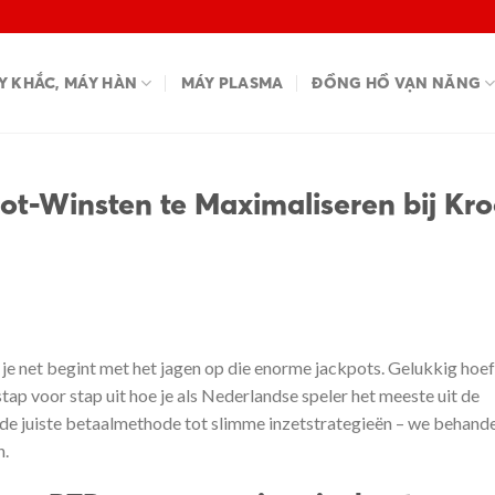
Y KHẮC, MÁY HÀN
MÁY PLASMA
ĐỒNG HỒ VẠN NĂNG
t‑Winsten te Maximaliseren bij Kr
 je net begint met het jagen op die enorme jackpots. Gelukkig hoef
 stap voor stap uit hoe je als Nederlandse speler het meeste uit de
de juiste betaalmethode tot slimme inzetstrategieën – we behand
n.