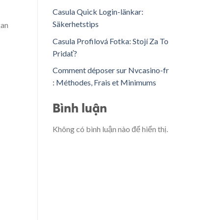
Casula Quick Login-länkar:
Säkerhetstips
kan
Casula Profilová Fotka: Stojí Za To
Pridať?
Comment déposer sur Nvcasino-fr
: Méthodes, Frais et Minimums
Bình luận
Không có bình luận nào để hiển thị.