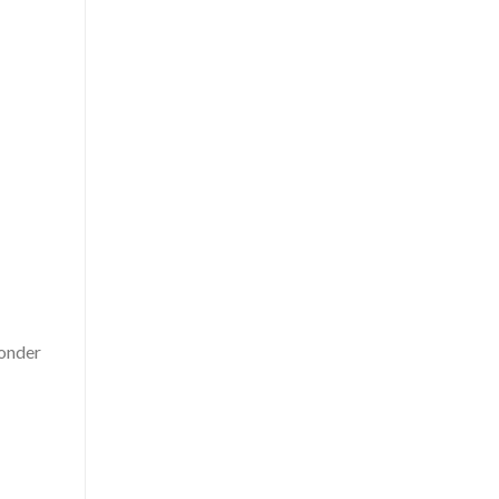
zonder