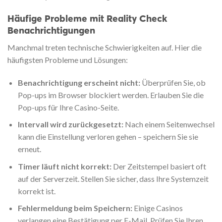
Häufige Probleme mit Reality Check
Benachrichtigungen
Manchmal treten technische Schwierigkeiten auf. Hier die
häufigsten Probleme und Lösungen:
Benachrichtigung erscheint nicht:
Überprüfen Sie, ob
Pop-ups im Browser blockiert werden. Erlauben Sie die
Pop-ups für Ihre Casino-Seite.
Intervall wird zurückgesetzt:
Nach einem Seitenwechsel
kann die Einstellung verloren gehen – speichern Sie sie
erneut.
Timer läuft nicht korrekt:
Der Zeitstempel basiert oft
auf der Serverzeit. Stellen Sie sicher, dass Ihre Systemzeit
korrekt ist.
Fehlermeldung beim Speichern:
Einige Casinos
verlangen eine Bestätigung per E-Mail. Prüfen Sie Ihren