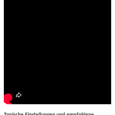
Typische Einstellungen und empfohlene