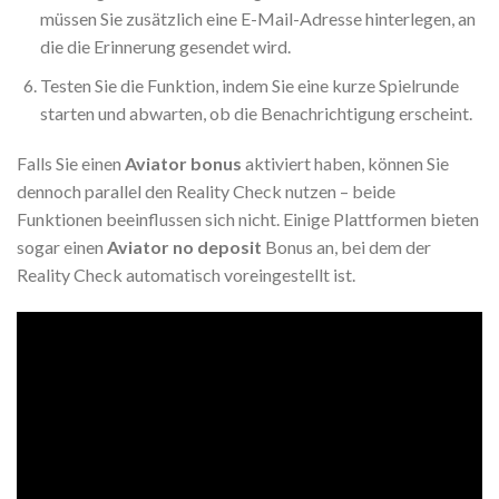
müssen Sie zusätzlich eine E-Mail-Adresse hinterlegen, an
die die Erinnerung gesendet wird.
Testen Sie die Funktion, indem Sie eine kurze Spielrunde
starten und abwarten, ob die Benachrichtigung erscheint.
Falls Sie einen
Aviator bonus
aktiviert haben, können Sie
dennoch parallel den Reality Check nutzen – beide
Funktionen beeinflussen sich nicht. Einige Plattformen bieten
sogar einen
Aviator no deposit
Bonus an, bei dem der
Reality Check automatisch voreingestellt ist.