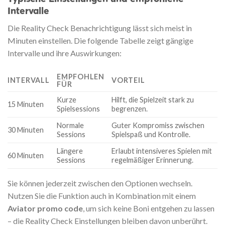
Intervalle
Die Reality Check Benachrichtigung lässt sich meist in
Minuten einstellen. Die folgende Tabelle zeigt gängige
Intervalle und ihre Auswirkungen:
EMPFOHLEN
INTERVALL
VORTEIL
FÜR
Kurze
Hilft, die Spielzeit stark zu
15 Minuten
Spielsessions
begrenzen.
Normale
Guter Kompromiss zwischen
30 Minuten
Sessions
Spielspaß und Kontrolle.
Längere
Erlaubt intensiveres Spielen mit
60 Minuten
Sessions
regelmäßiger Erinnerung.
Sie können jederzeit zwischen den Optionen wechseln.
Nutzen Sie die Funktion auch in Kombination mit einem
Aviator promo code
, um sich keine Boni entgehen zu lassen
– die Reality Check Einstellungen bleiben davon unberührt.