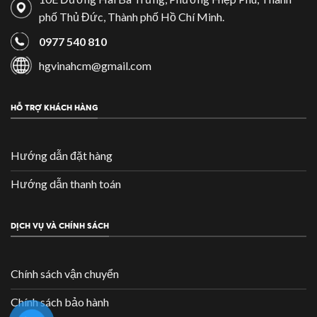
phố Thủ Đức, Thành phố Hồ Chí Minh.
0977 540 810
hgvinahcm@gmail.com
HỖ TRỢ KHÁCH HÀNG
Hướng dẫn đặt hàng
Hướng dẫn thanh toán
DỊCH VỤ VÀ CHÍNH SÁCH
Chính sách vận chuyển
Chính sách bảo hành