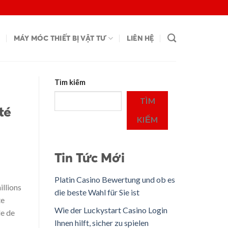
MÁY MÓC THIẾT BỊ VẬT TƯ
LIÊN HỆ
Tìm kiếm
TÌM
té
KIẾM
Tin Tức Mới
Platin Casino Bewertung und ob es
illions
die beste Wahl für Sie ist
te
Wie der Luckystart Casino Login
le de
Ihnen hilft, sicher zu spielen