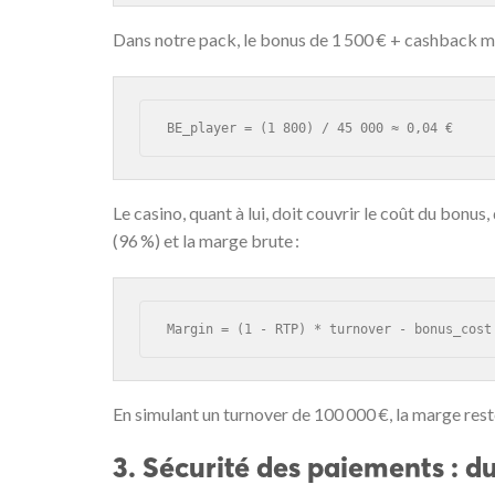
Dans notre pack, le bonus de 1 500 € + cashback m
Le casino, quant à lui, doit couvrir le coût du bonu
(96 %) et la marge brute :
En simulant un turnover de 100 000 €, la marge reste
3. Sécurité des paiements : d