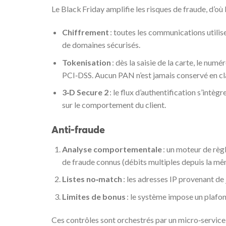
Le Black Friday amplifie les risques de fraude, d’où
Chiffrement
: toutes les communications utilis
de domaines sécurisés.
Tokenisation
: dès la saisie de la carte, le nu
PCI‑DSS. Aucun PAN n’est jamais conservé en cla
3‑D Secure 2
: le flux d’authentification s’intè
sur le comportement du client.
Anti‑fraude
Analyse comportementale
: un moteur de règ
de fraude connus (débits multiples depuis la mê
Listes no‑match
: les adresses IP provenant de
Limites de bonus
: le système impose un plafon
Ces contrôles sont orchestrés par un micro‑servic