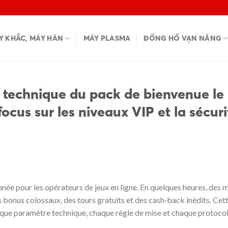
Y KHẮC, MÁY HÀN
MÁY PLASMA
ĐỒNG HỒ VẠN NĂNG
e technique du pack de bienvenue le
ocus sur les niveaux VIP et la sécuri
nnée pour les opérateurs de jeux en ligne. En quelques heures, des m
s bonus colossaux, des tours gratuits et des cash‑back inédits. Cet
haque paramètre technique, chaque règle de mise et chaque protoco