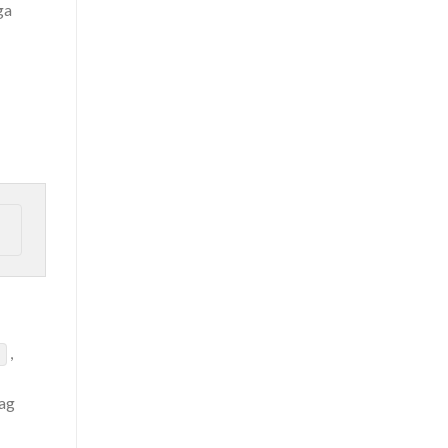
ga
,
lag