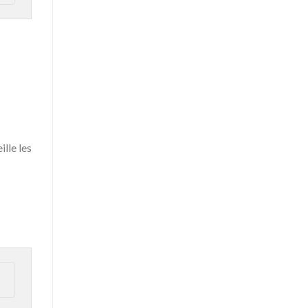
ille les