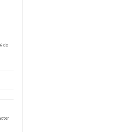
 % de
acter