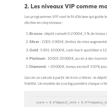
2. Les niveaux VIP comme mo
Les programmes VIP sont le fil d’Ariane qui guide l
décline en cinq niveaux :
Bronze
: dépôt cumulé 0‑2 000 €, 5 % de bonus 
Silver
: 2 001‑5 000 €, limites de mise augmentée
Gold
: 5 001‑10 000 €, cash‑back quotidien à 12
Platinum
: 10 001‑20 000 €, accès à des tournois
Diamond
: > 20 000 €, bonus exclusif 150 % jus
L’accès se calcule à partir de trois critères : le dép
fidélité. Un modèle de scoring pondère chaque critè