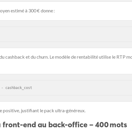
oyen estimé à 300 € donne :
s, du cashback et du churn. Le modèle de rentabilité utilise le RTP 
 positive, justifiant le pack ultra‑généreux.
u front‑end au back‑office – 400 mots