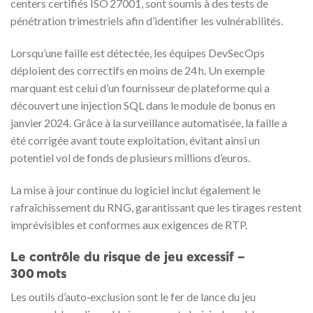
centers certifiés ISO 27001, sont soumis à des tests de
pénétration trimestriels afin d’identifier les vulnérabilités.
Lorsqu’une faille est détectée, les équipes DevSecOps
déploient des correctifs en moins de 24 h. Un exemple
marquant est celui d’un fournisseur de plateforme qui a
découvert une injection SQL dans le module de bonus en
janvier 2024. Grâce à la surveillance automatisée, la faille a
été corrigée avant toute exploitation, évitant ainsi un
potentiel vol de fonds de plusieurs millions d’euros.
La mise à jour continue du logiciel inclut également le
rafraîchissement du RNG, garantissant que les tirages restent
imprévisibles et conformes aux exigences de RTP.
Le contrôle du risque de jeu excessif –
300 mots
Les outils d’auto‑exclusion sont le fer de lance du jeu