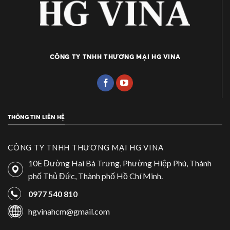
CÔNG TY TNHH THƯƠNG MẠI HG VINA
THÔNG TIN LIÊN HỆ
CÔNG TY TNHH THƯƠNG MẠI HG VINA
10E Đường Hai Bà Trưng, Phường Hiệp Phú, Thành
phố Thủ Đức, Thành phố Hồ Chí Minh.
0977 540 810
hgvinahcm@gmail.com