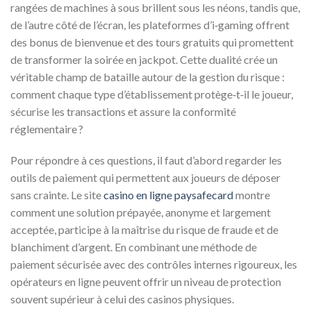
rangées de machines à sous brillent sous les néons, tandis que,
de l’autre côté de l’écran, les plateformes d’i‑gaming offrent
des bonus de bienvenue et des tours gratuits qui promettent
de transformer la soirée en jackpot. Cette dualité crée un
véritable champ de bataille autour de la gestion du risque :
comment chaque type d’établissement protège‑t‑il le joueur,
sécurise les transactions et assure la conformité
réglementaire ?
Pour répondre à ces questions, il faut d’abord regarder les
outils de paiement qui permettent aux joueurs de déposer
sans crainte. Le site
casino en ligne paysafecard
montre
comment une solution prépayée, anonyme et largement
acceptée, participe à la maîtrise du risque de fraude et de
blanchiment d’argent. En combinant une méthode de
paiement sécurisée avec des contrôles internes rigoureux, les
opérateurs en ligne peuvent offrir un niveau de protection
souvent supérieur à celui des casinos physiques.