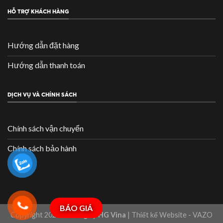
HỖ TRỢ KHÁCH HÀNG
Hướng dẫn đặt hàng
Hướng dẫn thanh toán
DỊCH VỤ VÀ CHÍNH SÁCH
Chính sách vận chuyển
Chính sách bảo hành
BÁO GIÁ
Copyright 2026 ©
Công ty HG Vina
| Thiết kế Website - VAZO