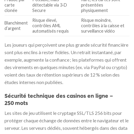
carte
détectable via 3‑D
présentées
clonée
Secure
physiquement
Risque élevé,
Risque moindre,
Blanchiment
contrôles AML
contrôles à la caisse et
d’argent
automatisés requis
surveillance vidéo
Les joueurs qui perçoivent une plus grande sécurité financière
sont plus enclins à rester fidèles. Un retrait instantané, par
exemple, augmente la confiance ; les plateformes qui offrent
des virements en quelques minutes (ex. via PayPal ou crypto)
voient des taux de rétention supérieurs de 12 % selon des
études internes non publiées.
Sécurité technique des casinos en ligne –
250 mots
Les sites de jeu utilisent le cryptage SSL/TLS 256 bits pour
protéger chaque échange de données entre le navigateur et le
serveur. Les serveurs dédiés, souvent hébergés dans des data