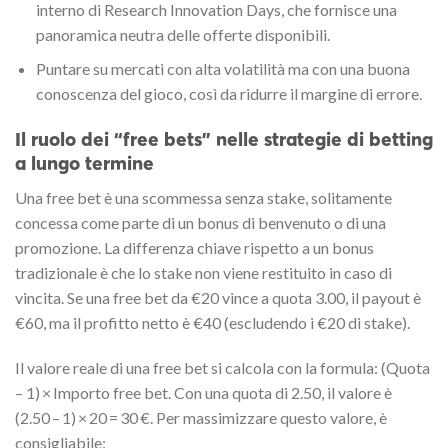
interno di Research Innovation Days, che fornisce una
panoramica neutra delle offerte disponibili.
Puntare su mercati con alta volatilità ma con una buona
conoscenza del gioco, così da ridurre il margine di errore.
Il ruolo dei “free bets” nelle strategie di betting
a lungo termine
Una free bet è una scommessa senza stake, solitamente
concessa come parte di un bonus di benvenuto o di una
promozione. La differenza chiave rispetto a un bonus
tradizionale è che lo stake non viene restituito in caso di
vincita. Se una free bet da €20 vince a quota 3.00, il payout è
€60, ma il profitto netto è €40 (escludendo i €20 di stake).
Il valore reale di una free bet si calcola con la formula: (Quota
– 1) × Importo free bet. Con una quota di 2.50, il valore è
(2.50 – 1) × 20 = 30 €. Per massimizzare questo valore, è
consigliabile: