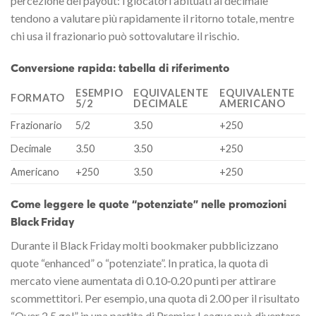
percezione del payout: i giocatori abituati al decimale
tendono a valutare più rapidamente il ritorno totale, mentre
chi usa il frazionario può sottovalutare il rischio.
Conversione rapida: tabella di riferimento
ESEMPIO
EQUIVALENTE
EQUIVALENTE
FORMATO
5/2
DECIMALE
AMERICANO
Frazionario
5/2
3.50
+250
Decimale
3.50
3.50
+250
Americano
+250
3.50
+250
Come leggere le quote “potenziate” nelle promozioni
Black Friday
Durante il Black Friday molti bookmaker pubblicizzano
quote “enhanced” o “potenziate”. In pratica, la quota di
mercato viene aumentata di 0.10‑0.20 punti per attirare
scommettitori. Per esempio, una quota di 2.00 per il risultato
“Over 2.5 gol” in una partita di Premier League può diventare