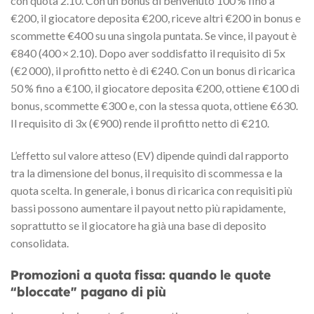
con quota 2.10. Con un bonus di benvenuto 100 % fino a
€200, il giocatore deposita €200, riceve altri €200 in bonus e
scommette €400 su una singola puntata. Se vince, il payout è
€840 (400 × 2.10). Dopo aver soddisfatto il requisito di 5x
(€2 000), il profitto netto è di €240. Con un bonus di ricarica
50 % fino a €100, il giocatore deposita €200, ottiene €100 di
bonus, scommette €300 e, con la stessa quota, ottiene €630.
Il requisito di 3x (€900) rende il profitto netto di €210.
L’effetto sul valore atteso (EV) dipende quindi dal rapporto
tra la dimensione del bonus, il requisito di scommessa e la
quota scelta. In generale, i bonus di ricarica con requisiti più
bassi possono aumentare il payout netto più rapidamente,
soprattutto se il giocatore ha già una base di deposito
consolidata.
Promozioni a quota fissa: quando le quote
“bloccate” pagano di più