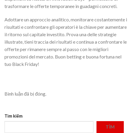
trasformare le offerte temporanee in guadagni concreti.
Adottare un approccio analitico, monitorare costantemente i
risultati e confrontare gli operatori è la chiave per aumentare
il ritorno sul capitale investito. Prova una delle strategie
illustrate, tieni traccia dei risultati e continua a confrontare le
offerte per rimanere sempre al passo con le migliori
promozioni del mercato. Buon betting e buona fortuna nel
tuo Black Friday!
Bình luận đã bị đóng.
Tìm kiếm
TÌM