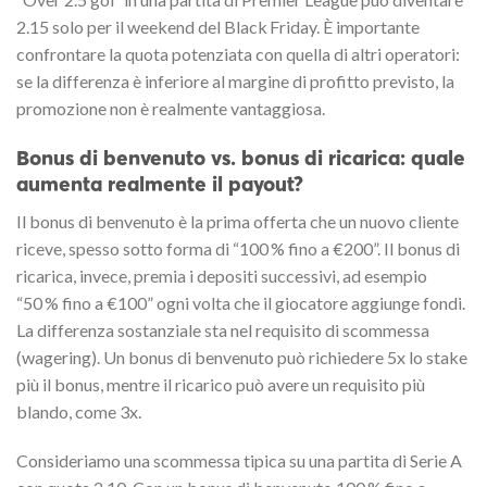
2.15 solo per il weekend del Black Friday. È importante
confrontare la quota potenziata con quella di altri operatori:
se la differenza è inferiore al margine di profitto previsto, la
promozione non è realmente vantaggiosa.
Bonus di benvenuto vs. bonus di ricarica: quale
aumenta realmente il payout?
Il bonus di benvenuto è la prima offerta che un nuovo cliente
riceve, spesso sotto forma di “100 % fino a €200”. Il bonus di
ricarica, invece, premia i depositi successivi, ad esempio
“50 % fino a €100” ogni volta che il giocatore aggiunge fondi.
La differenza sostanziale sta nel requisito di scommessa
(wagering). Un bonus di benvenuto può richiedere 5x lo stake
più il bonus, mentre il ricarico può avere un requisito più
blando, come 3x.
Consideriamo una scommessa tipica su una partita di Serie A