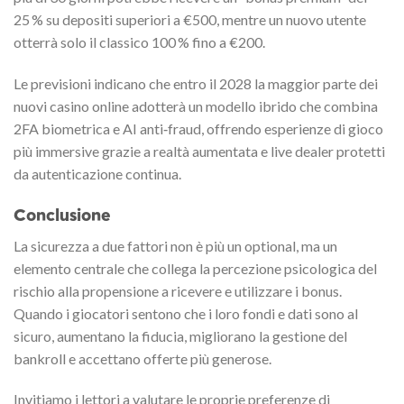
25 % su depositi superiori a €500, mentre un nuovo utente
otterrà solo il classico 100 % fino a €200.
Le previsioni indicano che entro il 2028 la maggior parte dei
nuovi casino online adotterà un modello ibrido che combina
2FA biometrica e AI anti‑fraud, offrendo esperienze di gioco
più immersive grazie a realtà aumentata e live dealer protetti
da autenticazione continua.
Conclusione
La sicurezza a due fattori non è più un optional, ma un
elemento centrale che collega la percezione psicologica del
rischio alla propensione a ricevere e utilizzare i bonus.
Quando i giocatori sentono che i loro fondi e dati sono al
sicuro, aumentano la fiducia, migliorano la gestione del
bankroll e accettano offerte più generose.
Invitiamo i lettori a valutare le proprie preferenze di