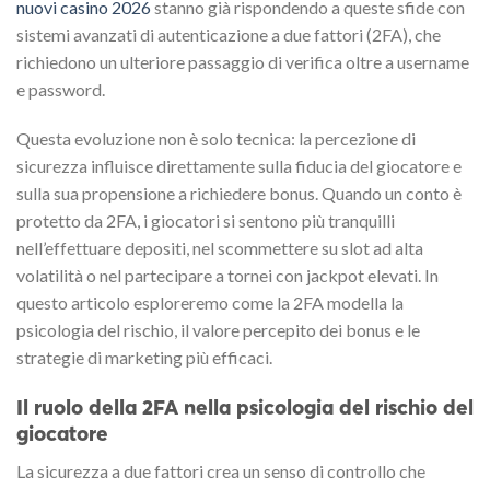
nuovi casino 2026
stanno già rispondendo a queste sfide con
sistemi avanzati di autenticazione a due fattori (2FA), che
richiedono un ulteriore passaggio di verifica oltre a username
e password.
Questa evoluzione non è solo tecnica: la percezione di
sicurezza influisce direttamente sulla fiducia del giocatore e
sulla sua propensione a richiedere bonus. Quando un conto è
protetto da 2FA, i giocatori si sentono più tranquilli
nell’effettuare depositi, nel scommettere su slot ad alta
volatilità o nel partecipare a tornei con jackpot elevati. In
questo articolo esploreremo come la 2FA modella la
psicologia del rischio, il valore percepito dei bonus e le
strategie di marketing più efficaci.
Il ruolo della 2FA nella psicologia del rischio del
giocatore
La sicurezza a due fattori crea un senso di controllo che