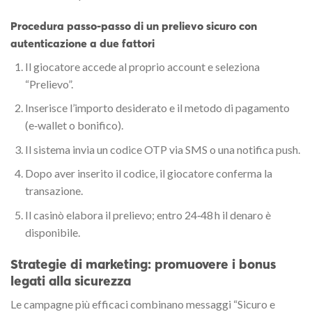
Procedura passo‑passo di un prelievo sicuro con
autenticazione a due fattori
Il giocatore accede al proprio account e seleziona
“Prelievo”.
Inserisce l’importo desiderato e il metodo di pagamento
(e‑wallet o bonifico).
Il sistema invia un codice OTP via SMS o una notifica push.
Dopo aver inserito il codice, il giocatore conferma la
transazione.
Il casinò elabora il prelievo; entro 24‑48 h il denaro è
disponibile.
Strategie di marketing: promuovere i bonus
legati alla sicurezza
Le campagne più efficaci combinano messaggi “Sicuro e