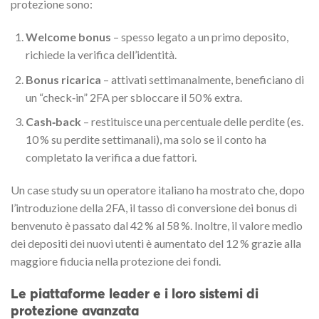
protezione sono:
Welcome bonus
– spesso legato a un primo deposito,
richiede la verifica dell’identità.
Bonus ricarica
– attivati settimanalmente, beneficiano di
un “check‑in” 2FA per sbloccare il 50 % extra.
Cash‑back
– restituisce una percentuale delle perdite (es.
10 % su perdite settimanali), ma solo se il conto ha
completato la verifica a due fattori.
Un case study su un operatore italiano ha mostrato che, dopo
l’introduzione della 2FA, il tasso di conversione dei bonus di
benvenuto è passato dal 42 % al 58 %. Inoltre, il valore medio
dei depositi dei nuovi utenti è aumentato del 12 % grazie alla
maggiore fiducia nella protezione dei fondi.
Le piattaforme leader e i loro sistemi di
protezione avanzata