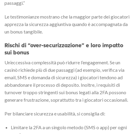
passaggi.”
Le testimonianze mostrano che la maggior parte dei giocatori
apprezza la sicurezza aggiuntiva quando è accompagnata da
un bonus tangibile.
Rischi di “over‑securizzazione” e loro impatto
sui bonus
Un’eccessiva complessità può ridurre l’engagement. Se un
casinò richiede più di due passaggi (ad esempio, verifica via
email, SMS e domanda di sicurezza) i giocatori tendono ad
abbandonare il processo di deposito. Inoltre, i requisiti di
turnover troppo stringenti sui bonus legati alla 2FA possono
generare frustrazione, soprattutto tra i giocatori occasionali.
Per bilanciare sicurezza e usabilità, si consiglia di:
Limitare la 2FA a un singolo metodo (SMS o app) per ogni