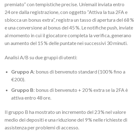
premiato” con tempistiche precise. Un’email inviata entro
24 ore dalla registrazione, con oggetto “Attiva la tua 2FA e
sblocca un bonus extra”, registra un tasso di apertura del 68 %
e una conversione al bonus del 45 %. Le notifiche push, inviate
al momento in cui il giocatore completa la verifica, generano
un aumento del 15 % delle puntate nei successivi 30 minuti.
Analisi A/B su due gruppi di utenti:
Gruppo A
: bonus di benvenuto standard (100 % fino a
€200).
Gruppo B
: bonus di benvenuto + 20 % extra se la 2FA è
attiva entro 48 ore.
Il gruppo B ha mostrato un incremento del 23 % nel valore
medio dei depositi e una riduzione del 9 % nelle richieste di
assistenza per problemi di accesso.