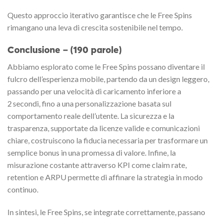
Questo approccio iterativo garantisce che le Free Spins
rimangano una leva di crescita sostenibile nel tempo.
Conclusione – (190 parole)
Abbiamo esplorato come le Free Spins possano diventare il
fulcro dell’esperienza mobile, partendo da un design leggero,
passando per una velocità di caricamento inferiore a
2 secondi, fino a una personalizzazione basata sul
comportamento reale dell’utente. La sicurezza e la
trasparenza, supportate da licenze valide e comunicazioni
chiare, costruiscono la fiducia necessaria per trasformare un
semplice bonus in una promessa di valore. Infine, la
misurazione costante attraverso KPI come claim rate,
retention e ARPU permette di affinare la strategia in modo
continuo.
In sintesi, le Free Spins, se integrate correttamente, passano