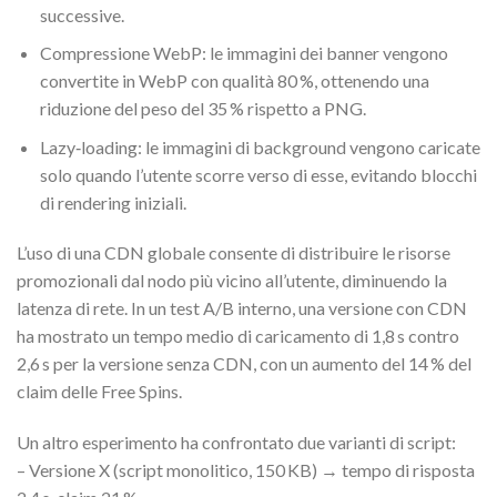
successive.
Compressione WebP: le immagini dei banner vengono
convertite in WebP con qualità 80 %, ottenendo una
riduzione del peso del 35 % rispetto a PNG.
Lazy‑loading: le immagini di background vengono caricate
solo quando l’utente scorre verso di esse, evitando blocchi
di rendering iniziali.
L’uso di una CDN globale consente di distribuire le risorse
promozionali dal nodo più vicino all’utente, diminuendo la
latenza di rete. In un test A/B interno, una versione con CDN
ha mostrato un tempo medio di caricamento di 1,8 s contro
2,6 s per la versione senza CDN, con un aumento del 14 % del
claim delle Free Spins.
Un altro esperimento ha confrontato due varianti di script:
– Versione X (script monolitico, 150 KB) → tempo di risposta