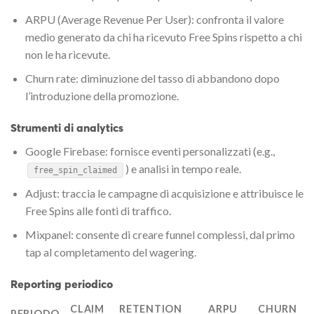
ARPU (Average Revenue Per User): confronta il valore
medio generato da chi ha ricevuto Free Spins rispetto a chi
non le ha ricevute.
Churn rate: diminuzione del tasso di abbandono dopo
l’introduzione della promozione.
Strumenti di analytics
Google Firebase: fornisce eventi personalizzati (e.g.,
) e analisi in tempo reale.
free_spin_claimed
Adjust: traccia le campagne di acquisizione e attribuisce le
Free Spins alle fonti di traffico.
Mixpanel: consente di creare funnel complessi, dal primo
tap al completamento del wagering.
Reporting periodico
CLAIM
RETENTION
ARPU
CHURN
PERIODO