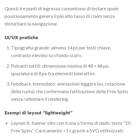
Questi tre punti di ingresso consentono di testare quale
posizionamento genera il più alto tasso di claim senza
disturbare la navigazione.
UI/UX pratiche
Tipografia grande: almeno 14 pt per testi chiave,
contrasto elevato su sfondo scuro.
Pulsanti tattili: dimensione minima di 48 × 48 px,
spaziatura di 8 px tra elementi interattivi.
Feedback immediato: animazioni leggere (es. rotazione
della ruota) che confermano l’attivazione delle Free Spins
senza rallentare il rendering.
Esempi di layout “lightweight”
Layout A: banner slim con icona a forma di dado, testo “10
Free Spins”. Caricamento <1 s grazie a SVG ottimizzati.