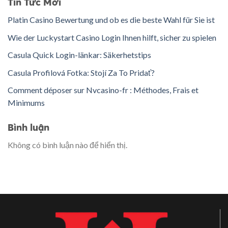
Tin Tức Mới
Platin Casino Bewertung und ob es die beste Wahl für Sie ist
Wie der Luckystart Casino Login Ihnen hilft, sicher zu spielen
Casula Quick Login-länkar: Säkerhetstips
Casula Profilová Fotka: Stojí Za To Pridať?
Comment déposer sur Nvcasino-fr : Méthodes, Frais et
Minimums
Bình luận
Không có bình luận nào để hiển thị.