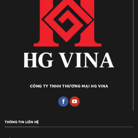
CÔNG TY TNHH THƯƠNG MẠI HG VINA
THÔNG TIN LIÊN HỆ