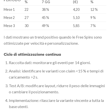
%
7 GG
(€)
%
Mese 1
22
38 %
4,20
12 %
Mese 2
27
45 %
5,10
9 %
Mese 3
30
49 %
5,85
7 %
I dati mostrano un trend positivo quando le Free Spins sono
ottimizzate per velocità e personalizzazione.
Ciclo di ottimizzazione continua
Raccolta dati: monitorare gli eventi per 14 giorni.
Analisi: identificare le varianti con claim <15 % e tempi di
caricamento >2 s.
Test A/B: modificare layout, ridurre il peso delle immagini
o cambiare il posizionamento.
Implementazione: rilasciare la variante vincente a tutta la
base utenti.