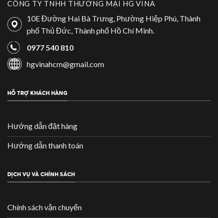
CÔNG TY TNHH THƯƠNG MẠI HG VINA
10E Đường Hai Bà Trưng, Phường Hiệp Phú, Thành
phố Thủ Đức, Thành phố Hồ Chí Minh.
0977 540 810
hgvinahcm@gmail.com
HỖ TRỢ KHÁCH HÀNG
Hướng dẫn đặt hàng
Hướng dẫn thanh toán
DỊCH VỤ VÀ CHÍNH SÁCH
Chính sách vận chuyển