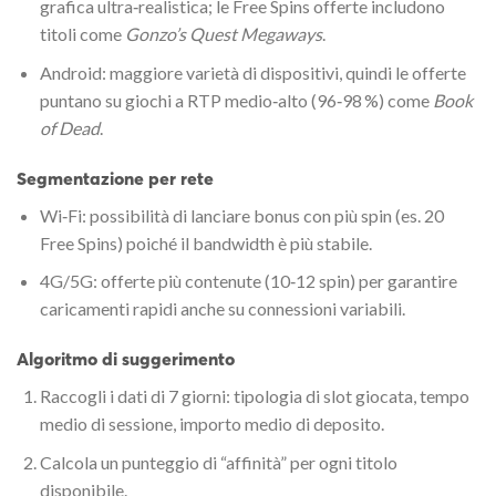
grafica ultra‑realistica; le Free Spins offerte includono
titoli come
Gonzo’s Quest Megaways
.
Android: maggiore varietà di dispositivi, quindi le offerte
puntano su giochi a RTP medio‑alto (96‑98 %) come
Book
of Dead
.
Segmentazione per rete
Wi‑Fi: possibilità di lanciare bonus con più spin (es. 20
Free Spins) poiché il bandwidth è più stabile.
4G/5G: offerte più contenute (10‑12 spin) per garantire
caricamenti rapidi anche su connessioni variabili.
Algoritmo di suggerimento
Raccogli i dati di 7 giorni: tipologia di slot giocata, tempo
medio di sessione, importo medio di deposito.
Calcola un punteggio di “affinità” per ogni titolo
disponibile.