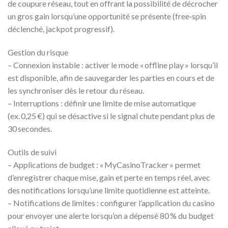
de coupure réseau, tout en offrant la possibilité de décrocher
un gros gain lorsqu’une opportunité se présente (free‑spin
déclenché, jackpot progressif).
Gestion du risque
– Connexion instable : activer le mode « offline play » lorsqu’il
est disponible, afin de sauvegarder les parties en cours et de
les synchroniser dès le retour du réseau.
– Interruptions : définir une limite de mise automatique
(ex. 0,25 €) qui se désactive si le signal chute pendant plus de
30 secondes.
Outils de suivi
– Applications de budget : « MyCasinoTracker » permet
d’enregistrer chaque mise, gain et perte en temps réel, avec
des notifications lorsqu’une limite quotidienne est atteinte.
– Notifications de limites : configurer l’application du casino
pour envoyer une alerte lorsqu’on a dépensé 80 % du budget