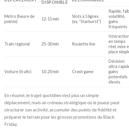
DISPONIBLE
Rapide, fai
Métro (heure de
Slots à 5 lignes
volatilité,
12‑15 min
pointe)
(ex. “Starburst”)
gains
fréquents
Interactio
en temps
Train régional
25‑30 min
Roulette live
réel, mise 
place simpl
Décision
ultra‑rapid
Voiture (trafic)
10‑20 min
Crash game
gains
potentiels
élevés
En résumé, le trajet quotidien n’est plus un simple
déplacement, mais un créneau stratégique où le joueur peut
structurer son activité, accumuler des points de fidélité et
préparer le terrain pour les grosses promotions du Black
Friday.