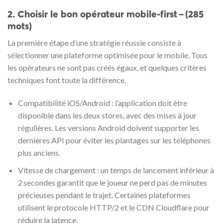
2. Choisir le bon opérateur mobile‑first – (285
mots)
La première étape d’une stratégie réussie consiste à
sélectionner une plateforme optimisée pour le mobile. Tous
les opérateurs ne sont pas créés égaux, et quelques critères
techniques font toute la différence.
Compatibilité iOS/Android : l’application doit être
disponible dans les deux stores, avec des mises à jour
régulières. Les versions Android doivent supporter les
dernières API pour éviter les plantages sur les téléphones
plus anciens.
Vitesse de chargement : un temps de lancement inférieur à
2 secondes garantit que le joueur ne perd pas de minutes
précieuses pendant le trajet. Certaines plateformes
utilisent le protocole HTTP/2 et le CDN Cloudflare pour
réduire la latence.