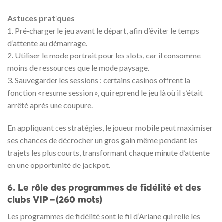
Astuces pratiques
1. Pré‑charger le jeu avant le départ, afin d’éviter le temps
d’attente au démarrage.
2. Utiliser le mode portrait pour les slots, car il consomme
moins de ressources que le mode paysage.
3. Sauvegarder les sessions : certains casinos offrent la
fonction « resume session », qui reprend le jeu là où il s’était
arrêté après une coupure.
En appliquant ces stratégies, le joueur mobile peut maximiser
ses chances de décrocher un gros gain même pendant les
trajets les plus courts, transformant chaque minute d’attente
en une opportunité de jackpot.
6. Le rôle des programmes de fidélité et des
clubs VIP – (260 mots)
Les programmes de fidélité sont le fil d’Ariane qui relie les