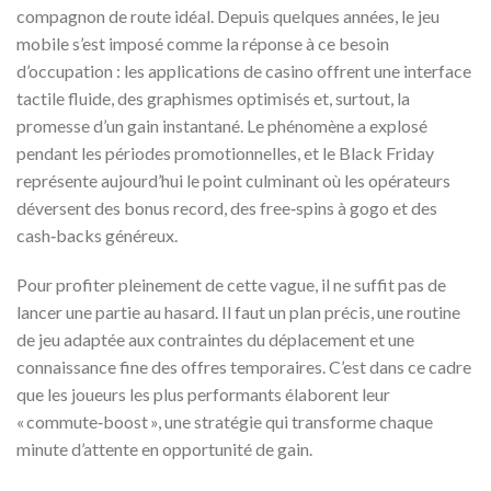
compagnon de route idéal. Depuis quelques années, le jeu
mobile s’est imposé comme la réponse à ce besoin
d’occupation : les applications de casino offrent une interface
tactile fluide, des graphismes optimisés et, surtout, la
promesse d’un gain instantané. Le phénomène a explosé
pendant les périodes promotionnelles, et le Black Friday
représente aujourd’hui le point culminant où les opérateurs
déversent des bonus record, des free‑spins à gogo et des
cash‑backs généreux.
Pour profiter pleinement de cette vague, il ne suffit pas de
lancer une partie au hasard. Il faut un plan précis, une routine
de jeu adaptée aux contraintes du déplacement et une
connaissance fine des offres temporaires. C’est dans ce cadre
que les joueurs les plus performants élaborent leur
« commute‑boost », une stratégie qui transforme chaque
minute d’attente en opportunité de gain.