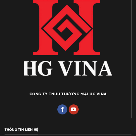
CÔNG TY TNHH THƯƠNG MẠI HG VINA
THÔNG TIN LIÊN HỆ