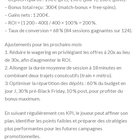
– Bonus total reçu : 300 € (match‑bonus + free‑spins).
– Gains nets : 1 200 €.
– ROI = (1 200 – 400) / 400 × 100 % = 200 %.
– Taux de conversion = 68 % (84 sessions gagnantes sur 124).
Ajustements pour les prochains mois
1. Réduire le wagering en privilégiant les offres à 20x au lieu
de 30x, afin d’augmenter le ROI.
2. Allonger la durée moyenne de session à 18 minutes en
combinant deux trajets consécutifs (train + métro).
3. Optimiser la répartition des dépôts : 60 % du budget en
jour J, 30 % pré‑Black Friday, 10 % post, pour profiter du
bonus maximum.
En suivant régulièrement ces KPI, le joueur peut affiner son
plan, identifier les points faibles et préparer des stratégies
plus performantes pour les futures campagnes
promotionnelles.