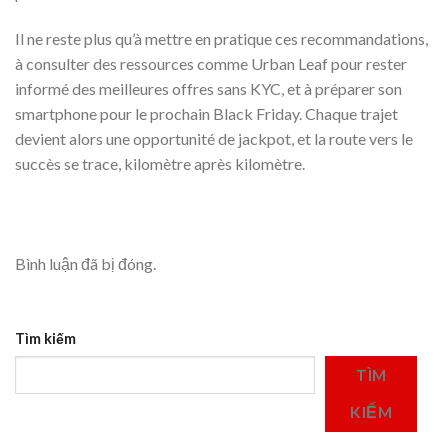
Il ne reste plus qu’à mettre en pratique ces recommandations,
à consulter des ressources comme Urban Leaf pour rester
informé des meilleures offres sans KYC, et à préparer son
smartphone pour le prochain Black Friday. Chaque trajet
devient alors une opportunité de jackpot, et la route vers le
succès se trace, kilomètre après kilomètre.
Bình luận đã bị đóng.
Tìm kiếm
TÌM
KIẾM