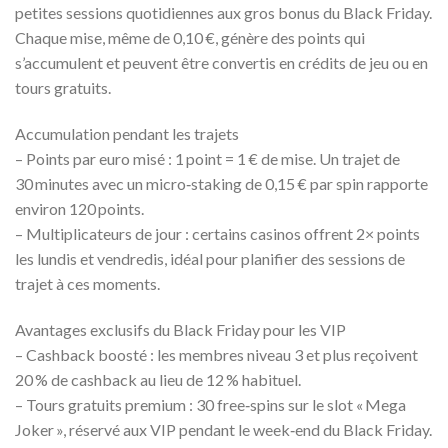
petites sessions quotidiennes aux gros bonus du Black Friday.
Chaque mise, même de 0,10 €, génère des points qui
s’accumulent et peuvent être convertis en crédits de jeu ou en
tours gratuits.
Accumulation pendant les trajets
– Points par euro misé : 1 point = 1 € de mise. Un trajet de
30 minutes avec un micro‑staking de 0,15 € par spin rapporte
environ 120 points.
– Multiplicateurs de jour : certains casinos offrent 2× points
les lundis et vendredis, idéal pour planifier des sessions de
trajet à ces moments.
Avantages exclusifs du Black Friday pour les VIP
– Cashback boosté : les membres niveau 3 et plus reçoivent
20 % de cashback au lieu de 12 % habituel.
– Tours gratuits premium : 30 free‑spins sur le slot « Mega
Joker », réservé aux VIP pendant le week‑end du Black Friday.