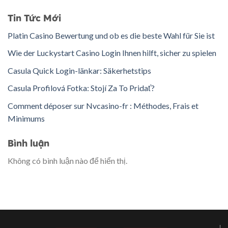
Tin Tức Mới
Platin Casino Bewertung und ob es die beste Wahl für Sie ist
Wie der Luckystart Casino Login Ihnen hilft, sicher zu spielen
Casula Quick Login-länkar: Säkerhetstips
Casula Profilová Fotka: Stojí Za To Pridať?
Comment déposer sur Nvcasino-fr : Méthodes, Frais et
Minimums
Bình luận
Không có bình luận nào để hiển thị.