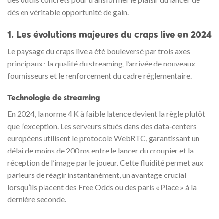
dés en véritable opportunité de gain.
1. Les évolutions majeures du craps live en 2024
Le paysage du craps live a été bouleversé par trois axes
principaux : la qualité du streaming, l’arrivée de nouveaux
fournisseurs et le renforcement du cadre réglementaire.
Technologie de streaming
En 2024, la norme 4 K à faible latence devient la règle plutôt
que l’exception. Les serveurs situés dans des data‑centers
européens utilisent le protocole WebRTC, garantissant un
délai de moins de 200 ms entre le lancer du croupier et la
réception de l’image par le joueur. Cette fluidité permet aux
parieurs de réagir instantanément, un avantage crucial
lorsqu’ils placent des Free Odds ou des paris « Place » à la
dernière seconde.