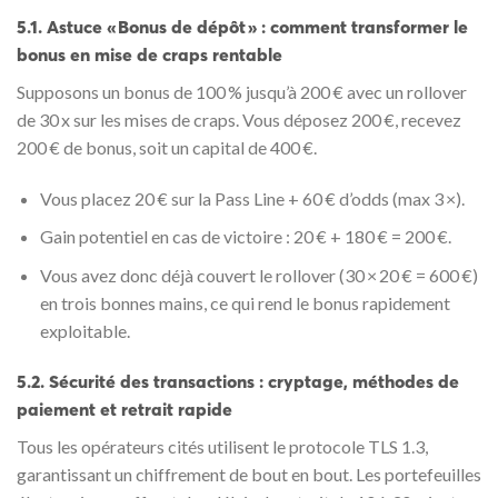
5.1. Astuce « Bonus de dépôt » : comment transformer le
bonus en mise de craps rentable
Supposons un bonus de 100 % jusqu’à 200 € avec un rollover
de 30 x sur les mises de craps. Vous déposez 200 €, recevez
200 € de bonus, soit un capital de 400 €.
Vous placez 20 € sur la Pass Line + 60 € d’odds (max 3 ×).
Gain potentiel en cas de victoire : 20 € + 180 € = 200 €.
Vous avez donc déjà couvert le rollover (30 × 20 € = 600 €)
en trois bonnes mains, ce qui rend le bonus rapidement
exploitable.
5.2. Sécurité des transactions : cryptage, méthodes de
paiement et retrait rapide
Tous les opérateurs cités utilisent le protocole TLS 1.3,
garantissant un chiffrement de bout en bout. Les portefeuilles