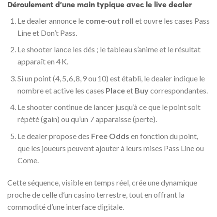
Déroulement d’une main typique avec le live dealer
Le dealer annonce le
come‑out roll
et ouvre les cases Pass
Line et Don’t Pass.
Le shooter lance les dés ; le tableau s’anime et le résultat
apparaît en 4 K.
Si un point (4, 5, 6, 8, 9 ou 10) est établi, le dealer indique le
nombre et active les cases
Place
et
Buy
correspondantes.
Le shooter continue de lancer jusqu’à ce que le point soit
répété (gain) ou qu’un 7 apparaisse (perte).
Le dealer propose des
Free Odds
en fonction du point,
que les joueurs peuvent ajouter à leurs mises Pass Line ou
Come.
Cette séquence, visible en temps réel, crée une dynamique
proche de celle d’un casino terrestre, tout en offrant la
commodité d’une interface digitale.