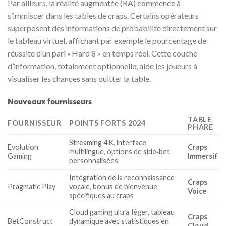
Par ailleurs, la réalité augmentée (RA) commence à
s’immiscer dans les tables de craps. Certains opérateurs
superposent des informations de probabilité directement sur
le tableau virtuel, affichant par exemple le pourcentage de
réussite d’un pari « Hard 8 » en temps réel. Cette couche
d’information, totalement optionnelle, aide les joueurs à
visualiser les chances sans quitter la table.
Nouveaux fournisseurs
TABLE
FOURNISSEUR
POINTS FORTS 2024
PHARE
Streaming 4 K, interface
Evolution
Craps
multilingue, options de side‑bet
Gaming
Immersif
personnalisées
Intégration de la reconnaissance
Craps
Pragmatic Play
vocale, bonus de bienvenue
Voice
spécifiques au craps
Cloud gaming ultra‑léger, tableau
Craps
BetConstruct
dynamique avec statistiques en
Cloud