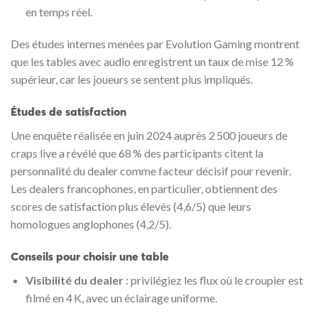
en temps réel.
Des études internes menées par Evolution Gaming montrent
que les tables avec audio enregistrent un taux de mise 12 %
supérieur, car les joueurs se sentent plus impliqués.
Études de satisfaction
Une enquête réalisée en juin 2024 auprès 2 500 joueurs de
craps live a révélé que 68 % des participants citent la
personnalité du dealer comme facteur décisif pour revenir.
Les dealers francophones, en particulier, obtiennent des
scores de satisfaction plus élevés (4,6/5) que leurs
homologues anglophones (4,2/5).
Conseils pour choisir une table
Visibilité du dealer
: privilégiez les flux où le croupier est
filmé en 4 K, avec un éclairage uniforme.