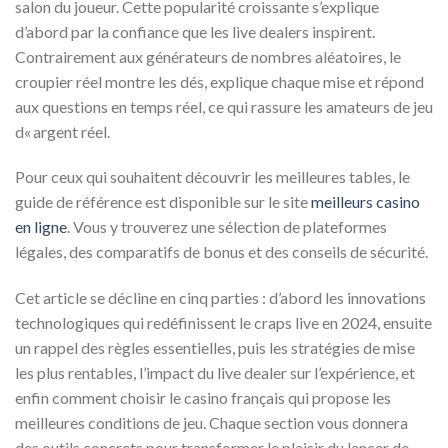
salon du joueur. Cette popularité croissante s’explique
d’abord par la confiance que les live dealers inspirent.
Contrairement aux générateurs de nombres aléatoires, le
croupier réel montre les dés, explique chaque mise et répond
aux questions en temps réel, ce qui rassure les amateurs de jeu
d« argent réel.
Pour ceux qui souhaitent découvrir les meilleures tables, le
guide de référence est disponible sur le site
meilleurs casino
en ligne
. Vous y trouverez une sélection de plateformes
légales, des comparatifs de bonus et des conseils de sécurité.
Cet article se décline en cinq parties : d’abord les innovations
technologiques qui redéfinissent le craps live en 2024, ensuite
un rappel des règles essentielles, puis les stratégies de mise
les plus rentables, l’impact du live dealer sur l’expérience, et
enfin comment choisir le casino français qui propose les
meilleures conditions de jeu. Chaque section vous donnera
des outils concrets pour transformer le plaisir du lancer de