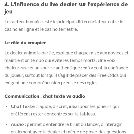
4. L’influence du live dealer sur l’expérience de
jeu
Le facteur humain reste le principal différenciateur entre le
casino en ligne et le casino terrestre.
Le rôle du croupier
Le dealer anime la partie, explique chaque mise aux novices et
maintient un tempo qui évite les temps morts. Une voix
chaleureuse et un sourire authentique renforcent la confiance
du joueur, surtout lorsqu’il s’agit de placer des Free Odds qui
exigent une compréhension précise des règles.
Communication : chat texte vs audio
Chat texte
: rapide, discret, idéal pour les joueurs qui
préfèrent rester concentrés sur le tableau.
Audio
: permet d’entendre le bruit du lancer, d’interagir
oralement avec le dealer et même de poser des questions