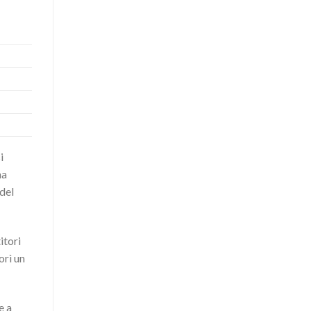
i
na
del
itori
orì un
e a