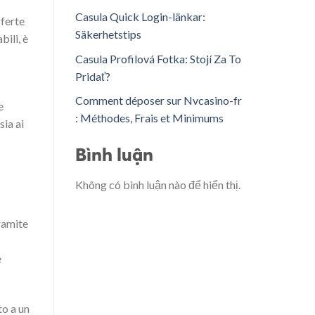
Casula Quick Login-länkar:
fferte
Säkerhetstips
bili, è
Casula Profilová Fotka: Stojí Za To
Pridať?
Comment déposer sur Nvcasino-fr
e
: Méthodes, Frais et Minimums
sia ai
Bình luận
Không có bình luận nào để hiển thị.
tramite
e
to a un