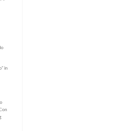
do
” in
ao
 Con
g