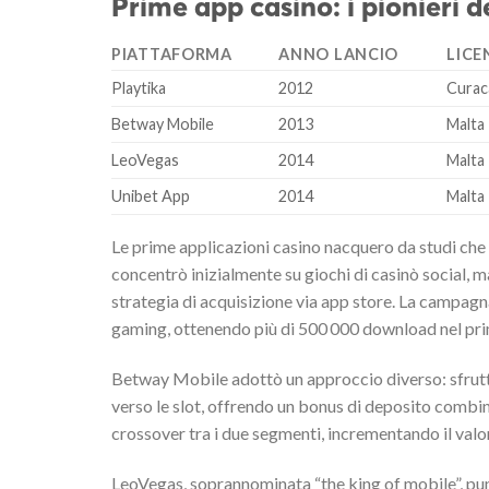
Prime app casino: i pionieri de
PIATTAFORMA
ANNO LANCIO
LICE
Playtika
2012
Curac
Betway Mobile
2013
Malta
LeoVegas
2014
Malta
Unibet App
2014
Malta
Le prime applicazioni casino nacquero da studi che 
concentrò inizialmente su giochi di casinò social, m
strategia di acquisizione via app store. La campag
gaming, ottenendo più di 500 000 download nel pri
Betway Mobile adottò un approccio diverso: sfruttò
verso le slot, offrendo un bonus di deposito combi
crossover tra i due segmenti, incrementando il val
LeoVegas, soprannominata “the king of mobile”, puntò