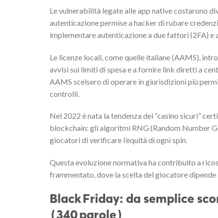
Le vulnerabilità legate alle app native costarono di
autenticazione permise a hacker di rubare credenzial
implementare autenticazione a due fattori (2FA) e a 
Le licenze locali, come quelle italiane (AAMS), intr
avvisi sui limiti di spesa e a fornire link diretti a c
AAMS scelsero di operare in giurisdizioni più per
controlli.
Nel 2022 è nata la tendenza dei “casino sicuri” certi
blockchain: gli algoritmi RNG (Random Number Gen
giocatori di verificare l’equità di ogni spin.
Questa evoluzione normativa ha contribuito a ricos
frammentato, dove la scelta del giocatore dipende s
Black Friday: da semplice sc
( 340 parole )