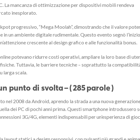
 PC. La mancanza di ottimizzazione per dispositivi mobili rendeva
rcato inesplorato.
ckpot progressivo, “Mega Moolah”, dimostrando che il valore pote
che in un ambiente digitale rudimentale. Questo evento segnò l’inizio
un’attenzione crescente al design grafico e alle funzionalità bonus.
nline potevano ridurre costi operativi, ampliare la loro base di uten
fisiche. Tuttavia, le barriere tecniche – soprattutto la compatibilit
u larga scala.
 punto di svolta – ( 285 parole )
uito nel 2008 da Android, aprendo la strada a una nuova generazione
quella dei PC di pochi anni prima. Questi smartphone introdussero 
connessioni 3G/4G, elementi indispensabili per un’esperienza di gio
a layout statici a design responsivi, con pulsanti più grandi e anim