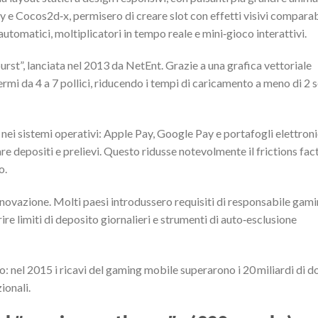
ty e Cocos2d‑x, permisero di creare slot con effetti visivi comparab
automatici, moltiplicatori in tempo reale e mini‑gioco interattivi.
rst”, lanciata nel 2013 da NetEnt. Grazie a una grafica vettoriale
hermi da 4 a 7 pollici, riducendo i tempi di caricamento a meno di 2 
nei sistemi operativi: Apple Pay, Google Pay e portafogli elettroni
e depositi e prelievi. Questo ridusse notevolmente il frictions fact
o.
nnovazione. Molti paesi introdussero requisiti di responsabile gam
rire limiti di deposito giornalieri e strumenti di auto‑esclusione
o: nel 2015 i ricavi del gaming mobile superarono i 20 miliardi di dol
ionali.