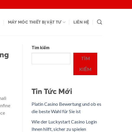
MÁY MÓC THIẾT BỊ VẬT TƯ
LIÊN HỆ
Tìm kiếm
ing
TÌM
KIẾM
Tin Tức Mới
nali
Platin Casino Bewertung und ob es
onfine
die beste Wahl für Sie ist
ice
Wie der Luckystart Casino Login
Ihnen hilft, sicher zu spielen