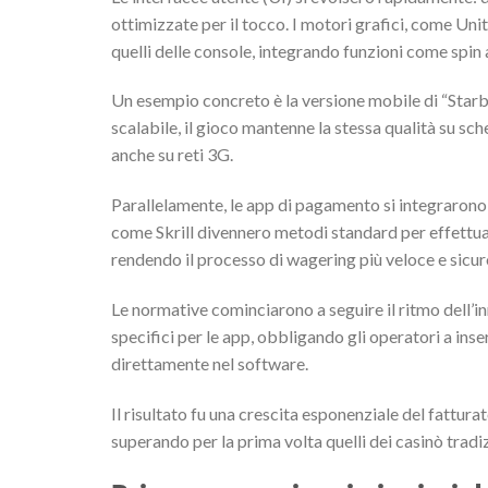
ottimizzate per il tocco. I motori grafici, come Uni
quelli delle console, integrando funzioni come spin 
Un esempio concreto è la versione mobile di “Starbu
scalabile, il gioco mantenne la stessa qualità su sc
anche su reti 3G.
Parallelamente, le app di pagamento si integrarono 
come Skrill divennero metodi standard per effettuar
rendendo il processo di wagering più veloce e sicur
Le normative cominciarono a seguire il ritmo dell’i
specifici per le app, obbligando gli operatori a inse
direttamente nel software.
Il risultato fu una crescita esponenziale del fatturat
superando per la prima volta quelli dei casinò tradiz