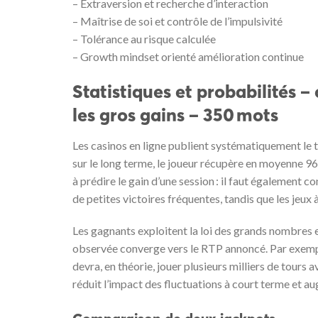
– Extraversion et recherche d’interaction
– Maîtrise de soi et contrôle de l’impulsivité
– Tolérance au risque calculée
– Growth mindset orienté amélioration continue
Statistiques et probabilités
les gros gains – 350 mots
Les casinos en ligne publient systématiquement le t
sur le long terme, le joueur récupère en moyenne 96 
à prédire le gain d’une session : il faut également co
de petites victoires fréquentes, tandis que les jeu
Les gagnants exploitent la loi des grands nombres
observée converge vers le RTP annoncé. Par exemple
devra, en théorie, jouer plusieurs milliers de tours
réduit l’impact des fluctuations à court terme et a