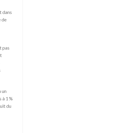
it dans
e de
t pas
t
s
s
n un
s à 1 %
uit du