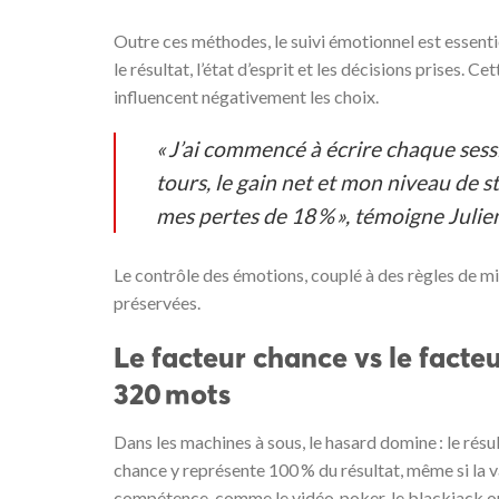
Outre ces méthodes, le suivi émotionnel est essenti
le résultat, l’état d’esprit et les décisions prises. 
influencent négativement les choix.
« J’ai commencé à écrire chaque sess
tours, le gain net et mon niveau de st
mes pertes de 18 % », témoigne Julien
Le contrôle des émotions, couplé à des règles de mise
préservées.
Le facteur chance vs le facteu
320 mots
Dans les machines à sous, le hasard domine : le rés
chance y représente 100 % du résultat, même si la va
compétence, comme le vidéo‑poker, le blackjack ou le