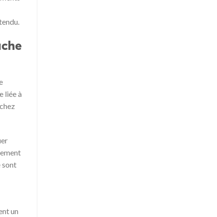
ttendu.
uche
e
 liée à
 chez
uer
uement
e sont
ent un