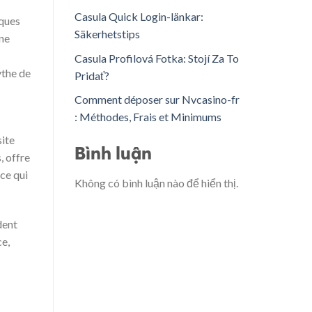
Casula Quick Login-länkar:
iques
Säkerhetstips
 ne
Casula Profilová Fotka: Stojí Za To
ythe de
Pridať?
Comment déposer sur Nvcasino-fr
: Méthodes, Frais et Minimums
site
Bình luận
, offre
ce qui
Không có bình luận nào để hiển thị.
dent
ce,