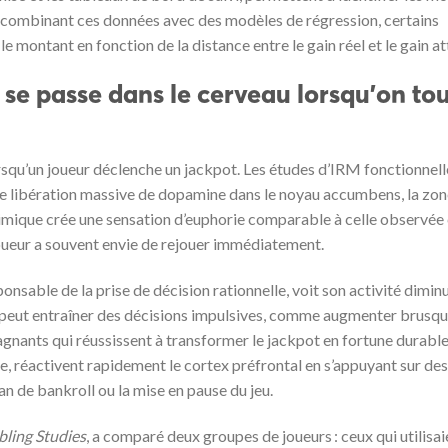
 combinant ces données avec des modèles de régression, certains
le montant en fonction de la distance entre le gain réel et le gain a
 se passe dans le cerveau lorsqu’on to
rsqu’un joueur déclenche un jackpot. Les études d’IRM fonctionnell
e libération massive de dopamine dans le noyau accumbens, la zone
himique crée une sensation d’euphorie comparable à celle observée
joueur a souvent envie de rejouer immédiatement.
ponsable de la prise de décision rationnelle, voit son activité dimin
 peut entraîner des décisions impulsives, comme augmenter brusq
 gagnants qui réussissent à transformer le jackpot en fortune durabl
, réactivent rapidement le cortex préfrontal en s’appuyant sur des
an de bankroll ou la mise en pause du jeu.
bling Studies
, a comparé deux groupes de joueurs : ceux qui utilisai