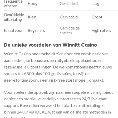
Frequentie
Hoog
Gemiddeld
Laag
winsten
Gemiddelde
Klein
Gemiddeld
Groot
uitbetaling
Gemiddelde
Ideaal voor
Beginners
High rollers
spelers
De unieke voordelen van Winnitt Casino
Winnitt Casino onderscheidt zich door een combinatie van
aantrekkelijke bonussen, een uitgebreid spelaanbod en
razendsnelle uitbetalingen. De welkomstbonus geeft nieuwe
spelers tot €500 plus 100 gratis spins, terwijl de
geen‑stortingsbonus een risk‑free start mogelijk maakt.
Voor spelers die op zoek zijn naar een soepele ervaring, biedt
de site een mobiel‑vriendelijke interface en 24/7 live‑chat
support. Bovendien verwerkt het platform uitbetalingen
binnen 24 uur via iDEAL, wat een van de snelste methoden in