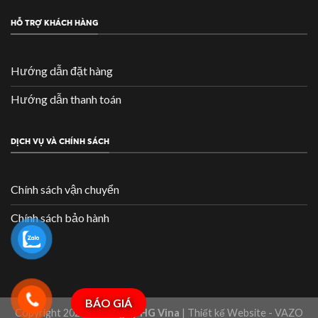
HỖ TRỢ KHÁCH HÀNG
Hướng dẫn đặt hàng
Hướng dẫn thanh toán
DỊCH VỤ VÀ CHÍNH SÁCH
Chính sách vận chuyển
Chính sách bảo hành
BÁO GIÁ
Copyright 2026 ©
Công ty HG Vina
| Thiết kế Website - VAZO