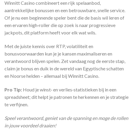
Winnitt Casino combineert een rijk spelaanbod,
aantrekkelijke bonussen en een betrouwbare, snelle service.
Of je nu een beginnende speler bent die de basis wil leren of
een ervaren high‑roller die op zoek is naar progressieve
jackpots, dit platform heeft voor elk wat wils.
Met de juiste kennis over RTP, volatiliteit en
bonusvoorwaarden kun je je kansen maximaliseren en
verantwoord blijven spelen. Zet vandaag nog de eerste stap,
claim je bonus en duik in de wereld van Egyptische schatten
en Noorse helden – allemaal bij Winnitt Casino.
Pro Tip:
Houd je winst‑ en verlies‑statistieken bij in een
spreadsheet; dit helpt je patronen te herkennen en je strategie
te verfijnen.
Speel verantwoord, geniet van de spanning en moge de rollen
in jouw voordeel draaien!