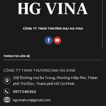
CÔNG TY TNHH THƯƠNG MẠI HG VINA
THÔNG TIN LIÊN HỆ
CÔNG TY TNHH THƯƠNG MẠI HG VINA
10E Đường Hai Bà Trưng, Phường Hiệp Phú, Thành
phố Thủ Đức, Thành phố Hồ Chí Minh.
0977 540 810
hgvinahcm@gmail.com