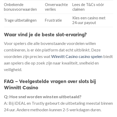
Onbekende
Onverwachte
Lees de T&Cs vóór
bonusvoorwaarden
verlies
claimen
Kies een casino met
Trage uitbetalingen
Frustratie
24‑uur payout
Waar vind je de beste slot‑ervaring?
Voor spelers die alle bovenstaande voordelen willen
combineren, is er één platform dat echt uitblinkt. Deze
voordelen zijn precies wat
Winnitt Casino casino spelen
biedt
aan spelers die op zoek zijn naar kwaliteit, snelheid en
veiligheid.
FAQ – Veelgestelde vragen over slots bij
Winnitt Casino
Q: Hoe snel worden winsten uitbetaald?
A: Bij iDEAL en Trustly gebeurt de uitbetaling meestal binnen
24 uur. Andere methoden kunnen 2‑5 werkdagen duren.