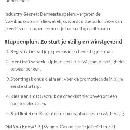
Nederland is.
Industry Secret:
De meeste spelers vergeten de
“cashback‑bonus” die wekelijks wordt uitbetaald. Deze kan
je verliezen compenseren en je bankroll op peil houden.
Stappenplan: Zo start je veilig en winstgevend
Registratie:
Vul je gegevens in en bevestig je e‑mail.
Identiteitscheck:
Upload een ID‑bewijs om de veiligheid
te waarborgen.
Stortingsbonus claimen:
Voer de promotiecode in bij je
eerste storting.
Kies een slot:
Gebruik de checklist hierboven om een
spel te selecteren.
Stel limieten:
Bepaal een maximaal verlies‑ en winbedrag.
Did You Know?
Bij Winnitt Casino kun je je limieten zelf