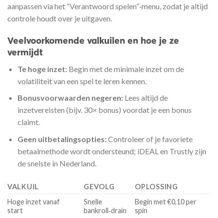
aanpassen via het “Verantwoord spelen”‑menu, zodat je altijd
controle houdt over je uitgaven.
Veelvoorkomende valkuilen en hoe je ze
vermijdt
Te hoge inzet:
Begin met de minimale inzet om de
volatiliteit van een spel te leren kennen.
Bonusvoorwaarden negeren:
Lees altijd de
inzetvereisten (bijv. 30× bonus) voordat je een bonus
claimt.
Geen uitbetalingsopties:
Controleer of je favoriete
betaalmethode wordt ondersteund; iDEAL en Trustly zijn
de snelste in Nederland.
VALKUIL
GEVOLG
OPLOSSING
Hoge inzet vanaf
Snelle
Begin met €0,10 per
start
bankroll‑drain
spin