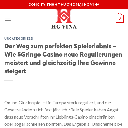
Skip
CÔNG TY TNHH THƯƠNG MẠI HG VINA
to
content
0
UNCATEGORIZED
Der Weg zum perfekten Spielerlebnis –
Wie 5Gringo Casino neue Regulierungen
meistert und gleichzeitig Ihre Gewinne
steigert
Online‑Glücksspiel ist in Europa stark reguliert, und die
Gesetze ändern sich fast jährlich. Viele Spieler haben Angst,
dass neue Vorschriften ihr Lieblings‑Casino einschränken
oder sogar schließen könnten. Das Ergebnis: Unsicherheit bei