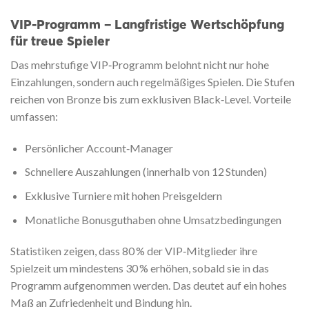
VIP‑Programm – Langfristige Wertschöpfung
für treue Spieler
Das mehrstufige VIP‑Programm belohnt nicht nur hohe
Einzahlungen, sondern auch regelmäßiges Spielen. Die Stufen
reichen von Bronze bis zum exklusiven Black‑Level. Vorteile
umfassen:
Persönlicher Account‑Manager
Schnellere Auszahlungen (innerhalb von 12 Stunden)
Exklusive Turniere mit hohen Preisgeldern
Monatliche Bonusguthaben ohne Umsatzbedingungen
Statistiken zeigen, dass 80 % der VIP‑Mitglieder ihre
Spielzeit um mindestens 30 % erhöhen, sobald sie in das
Programm aufgenommen werden. Das deutet auf ein hohes
Maß an Zufriedenheit und Bindung hin.