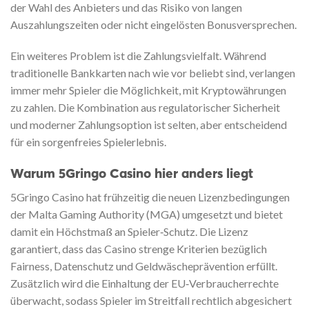
der Wahl des Anbieters und das Risiko von langen
Auszahlungszeiten oder nicht eingelösten Bonusversprechen.
Ein weiteres Problem ist die Zahlungsvielfalt. Während
traditionelle Bankkarten nach wie vor beliebt sind, verlangen
immer mehr Spieler die Möglichkeit, mit Kryptowährungen
zu zahlen. Die Kombination aus regulatorischer Sicherheit
und moderner Zahlungsoption ist selten, aber entscheidend
für ein sorgenfreies Spielerlebnis.
Warum 5Gringo Casino hier anders liegt
5Gringo Casino hat frühzeitig die neuen Lizenzbedingungen
der Malta Gaming Authority (MGA) umgesetzt und bietet
damit ein Höchstmaß an Spieler‑Schutz. Die Lizenz
garantiert, dass das Casino strenge Kriterien bezüglich
Fairness, Datenschutz und Geldwäscheprävention erfüllt.
Zusätzlich wird die Einhaltung der EU‑Verbraucherrechte
überwacht, sodass Spieler im Streitfall rechtlich abgesichert