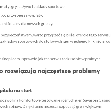
omaty
, gry na żywo i zakłady sportowe,
y
, co przyspiesza wypłaty,
mi, idealny dla nowych graczy.
 bezpieczeństwem, warto przyjrzeć się bliżej ofercie tego serwisu
 zakładów sportowych do stołowych gier w jednego kliknięcia, co 
sinopl.com i sprawdź, jak ten serwis radzi sobie w praktyce.
o rozwiązują najczęstsze problemy
itału na start
e pozwoli na komfortowe testowanie różnych gier. Savaspin Casino
owych spinów. Dzięki temu możesz rozpocząć grę z większym