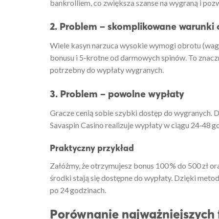
bankrolliem, co zwiększa szanse na wygraną i pozwa
2. Problem – skomplikowane warunki 
Wiele kasyn narzuca wysokie wymogi obrotu (wager
bonusu i 5‑krotne od darmowych spinów. To znaczn
potrzebny do wypłaty wygranych.
3. Problem – powolne wypłaty
Gracze cenią sobie szybki dostęp do wygranych. 
Savaspin Casino realizuje wypłaty w ciągu 24‑48 g
Praktyczny przykład
Załóżmy, że otrzymujesz bonus 100 % do 500 zł o
środki stają się dostępne do wypłaty. Dzięki metod
po 24 godzinach.
Porównanie najważniejszych f