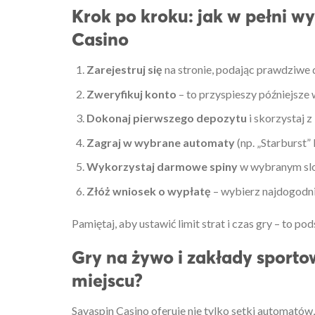
Krok po kroku: jak w pełni w
Casino
Zarejestruj się
na stronie, podając prawdziwe 
Zweryfikuj konto
– to przyspieszy późniejsze 
Dokonaj pierwszego depozytu
i skorzystaj 
Zagraj w wybrane automaty
(np. „Starburst”
Wykorzystaj darmowe spiny
w wybranym sloc
Złóż wniosek o wypłatę
– wybierz najdogodni
Pamiętaj, aby ustawić limit strat i czas gry – to
Gry na żywo i zakłady sporto
miejscu?
Savaspin Casino oferuje nie tylko setki automató