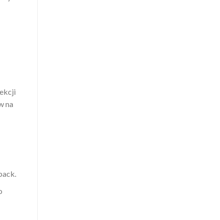
ekcji
w na
back.
o