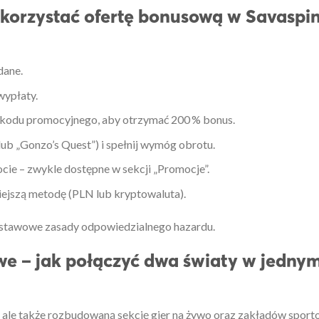
ykorzystać ofertę bonusową w Savaspi
dane.
wypłaty.
z kodu promocyjnego, aby otrzymać 200 % bonus.
 lub „Gonzo’s Quest”) i spełnij wymóg obrotu.
ie – zwykle dostępne w sekcji „Promocje”.
ejszą metodę (PLN lub kryptowaluta).
 podstawowe zasady odpowiedzialnego hazardu.
we – jak połączyć dwa światy w jedny
w, ale także rozbudowaną sekcję gier na żywo oraz zakładów sport