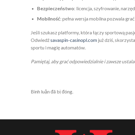
Bezpieczeństwo
: licencja, szyfrowanie, narzę
Mobilność
: pełna wersja mobilna pozwala grać
Jeśli szukasz platformy, która łączy sportową pas
Odwiedź
savaspin-casinopl.com
już dziś, skorzyst
sportu i magię automatów.
Pamiętaj, aby grać odpowiedzialnie i zawsze ustalać
Bình luận đã bị đóng.