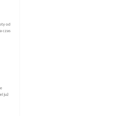
oty od
a czas
je
l już