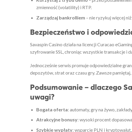
zmienność (volatility) i RTP.
Zarządzaj bankrolliem
– nie ryzykuj więcej ni
Bezpieczeństwo i odpowiedzi
Savaspin Casino działa na licencji Curacao eGaming
szyfrowanie SSL, chroniąc wszystkie transakcje i 
Jednocześnie serwis promuje odpowiedzialne grani
depozytów, strat oraz czasu gry. Zawsze pamiętaj, 
Podsumowanie – dlaczego Sa
uwagi?
Bogata oferta
: automaty, gry na żywo, zakła
Atrakcyjne bonusy
: wysoki procent dopasowa
Szybkie wypłaty
: wsparcie PLN i kryptowalut,