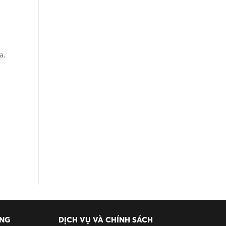
a.
ÀNG
DỊCH VỤ VÀ CHÍNH SÁCH