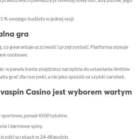
ż 5 % swojego budżetu w jednej sesji.
alna gra
, co gwarantuje uczciwość i przejrzystość. Platforma stosuje
dane osobowe.
e: w panelu konta znajdziesz narzędzia do ustawiania limitów
aby grać dla rozrywki, a nie jako sposób na szybki zarobek.
vaspin Casino jest wyborem wartym
dy sportowe, ponad 4500 tytułów.
nia i darmowe spiny.
 środki w rękach w 24‑48 godzin.