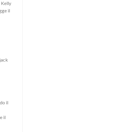
 Kelly
gge il
kjack
do il
 il