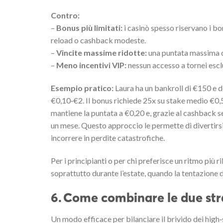
Contro:
–
Bonus più limitati:
i casinò spesso riservano i bon
reload o cashback modeste.
–
Vincite massime ridotte:
una puntata massima di 
–
Meno incentivi VIP:
nessun accesso a tornei esclu
Esempio pratico:
Laura ha un bankroll di €150 e de
€0,10‑€2. Il bonus richiede 25x su stake medio €0,5
mantiene la puntata a €0,20 e, grazie al cashback set
un mese. Questo approccio le permette di divertirsi
incorrere in perdite catastrofiche.
Per i principianti o per chi preferisce un ritmo più r
soprattutto durante l’estate, quando la tentazione di
6. Come combinare le due stra
Un modo efficace per bilanciare il brivido dei high‑s