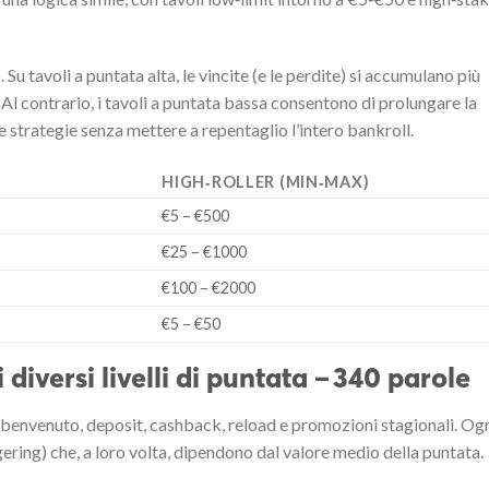
Su tavoli a puntata alta, le vincite (e le perdite) si accumulano più
Al contrario, i tavoli a puntata bassa consentono di prolungare la
ie strategie senza mettere a repentaglio l’intero bankroll.
HIGH‑ROLLER (MIN‑MAX)
€5 – €500
€25 – €1000
€100 – €2000
€5 – €50
diversi livelli di puntata – 340 parole
benvenuto, deposit, cashback, reload e promozioni stagionali. Ogn
ering) che, a loro volta, dipendono dal valore medio della puntata.