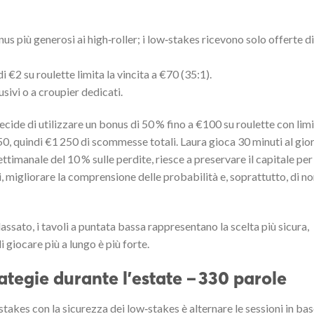
us più generosi ai high‑roller; i low‑stakes ricevono solo offerte di
€2 su roulette limita la vincita a €70 (35:1).
sivi o a croupier dedicati.
cide di utilizzare un bonus di 50 % fino a €100 su roulette con limi
0, quindi €1 250 di scommesse totali. Laura gioca 30 minuti al gio
timanale del 10 % sulle perdite, riesce a preservare il capitale per 
, migliorare la comprensione delle probabilità e, soprattutto, di n
ilassato, i tavoli a puntata bassa rappresentano la scelta più sicura,
 giocare più a lungo è più forte.
tegie durante l’estate – 330 parole
takes con la sicurezza dei low‑stakes è alternare le sessioni in bas