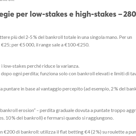
tegie per low‑stakes e high‑stakes – 28
tere più del 2‑5 % del bankroll totale in una singola mano. Per un
e €25; per €5 000, il range sale a €100‑€250.
 i low‑stakes perché riduce la varianza.
dopo ogni perdita; funziona solo con bankroll elevati e limiti di ta
a puntare in base al vantaggio percepito (ad esempio, 2 % del bank
 “bankroll erosion” – perdita graduale dovuta a puntate troppo aggr
 (es. 10 % del bankroll) e fermarsi quando si raggiungono.
200 di bankroll: utilizza il flat betting €4 (2 %) su roulette a pu