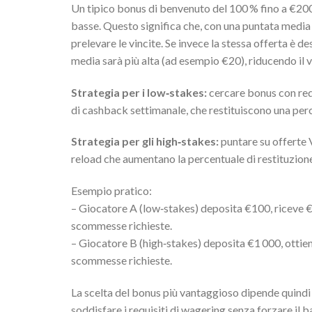
Un tipico bonus di benvenuto del 100 % fino a €200 
basse. Questo significa che, con una puntata media
prelevare le vincite. Se invece la stessa offerta è des
media sarà più alta (ad esempio €20), riducendo i
Strategia per i low‑stakes:
cercare bonus con requ
di cashback settimanale, che restituiscono una perc
Strategia per gli high‑stakes:
puntare su offerte 
reload che aumentano la percentuale di restituzion
Esempio pratico:
– Giocatore A (low‑stakes) deposita €100, riceve 
scommesse richieste.
– Giocatore B (high‑stakes) deposita €1 000, ottie
scommesse richieste.
La scelta del bonus più vantaggioso dipende quindi da
soddisfare i requisiti di wagering senza forzare il b