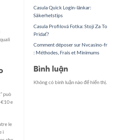
Casula Quick Login-länkar:
Säkerhetstips
Casula Profilová Fotka: Stojí Za To
i
Pridať?
quali
Comment déposer sur Nvcasino-fr
: Méthodes, Frais et Minimums
Bình luận
o
Không có bình luận nào để hiển thị.
t” può
‑€10 e
tre le
 i
kes che