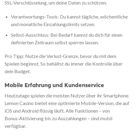
SSL‑Verschlüsselung, um deine Daten zu schützen.
Verantwortungs‑Tools: Du kannst tägliche, wöchentliche
und monatliche Einzahlungslimits setzen.
Selbst‑Ausschluss: Bei Bedarf kannst du dich für einen
definierten Zeitraum selbst sperren lassen.
Pro Tipp: Nutze die Verlust‑Grenze, bevor du mit dem
Spielen beginnst. So behältst du immer die Kontrolle über
dein Budget.
Mobile Erfahrung und Kundenservice
Heutzutage spielen die meisten Nutzer über ihr Smartphone.
Lemon Casino bietet eine optimierte Mobile‑Version, die auf
iOS und Android flüssig läuft. Alle Funktionen – von
Bonus‑Aktivierung bis zu Auszahlungen – sind mobil
verfügbar.