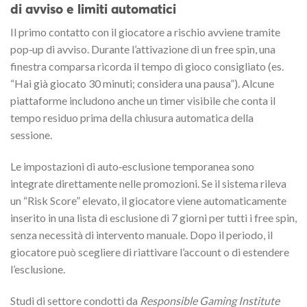
di avviso e limiti automatici
Il primo contatto con il giocatore a rischio avviene tramite
pop‑up di avviso. Durante l’attivazione di un free spin, una
finestra comparsa ricorda il tempo di gioco consigliato (es.
“Hai già giocato 30 minuti; considera una pausa”). Alcune
piattaforme includono anche un timer visibile che conta il
tempo residuo prima della chiusura automatica della
sessione.
Le impostazioni di auto‑esclusione temporanea sono
integrate direttamente nelle promozioni. Se il sistema rileva
un “Risk Score” elevato, il giocatore viene automaticamente
inserito in una lista di esclusione di 7 giorni per tutti i free spin,
senza necessità di intervento manuale. Dopo il periodo, il
giocatore può scegliere di riattivare l’account o di estendere
l’esclusione.
Studi di settore condotti da
Responsible Gaming Institute