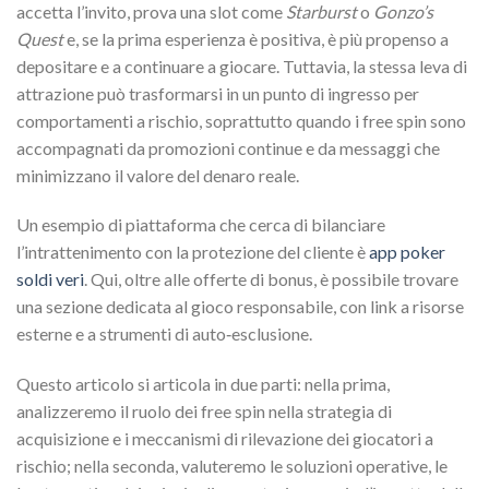
accetta l’invito, prova una slot come
Starburst
o
Gonzo’s
Quest
e, se la prima esperienza è positiva, è più propenso a
depositare e a continuare a giocare. Tuttavia, la stessa leva di
attrazione può trasformarsi in un punto di ingresso per
comportamenti a rischio, soprattutto quando i free spin sono
accompagnati da promozioni continue e da messaggi che
minimizzano il valore del denaro reale.
Un esempio di piattaforma che cerca di bilanciare
l’intrattenimento con la protezione del cliente è
app poker
soldi veri
. Qui, oltre alle offerte di bonus, è possibile trovare
una sezione dedicata al gioco responsabile, con link a risorse
esterne e a strumenti di auto‑esclusione.
Questo articolo si articola in due parti: nella prima,
analizzeremo il ruolo dei free spin nella strategia di
acquisizione e i meccanismi di rilevazione dei giocatori a
rischio; nella seconda, valuteremo le soluzioni operative, le