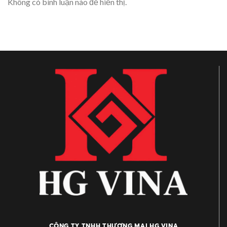
Không có bình luận nào để hiển thị.
CÔNG TY TNHH THƯƠNG MẠI HG VINA