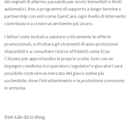
dei segnali di allarme, passando per avvisi immediati e limiti
automatici, fino a programmi di supporto a lungo termine e
partnership con enti come GamCare, ogni livello di intervento
contribuisce a creare un ambiente più sicuro.
I lettori sono invitati a valutare criticamente le offerte
promozionali, a sfruttare gli strumenti di auto‑protezione
disponibili e a consultare risorse affidabili come Ecas
Citizens per approfondire le proprie scelte. Solo con un
impegno condiviso tra operatori, regolatori e giocatori sarà
possibile costruire un mercato del gioco online più
sostenibile, dove l’intrattenimento e la protezione convivono
in armonia.
Bình luận đã bị đóng.