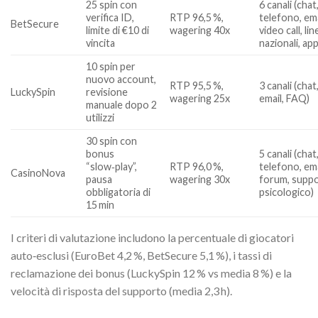
25 spin con
6 canali (chat
verifica ID,
RTP 96,5 %,
telefono, ema
BetSecure
limite di €10 di
wagering 40x
video call, li
vincita
nazionali, app
10 spin per
nuovo account,
RTP 95,5 %,
3 canali (chat
LuckySpin
revisione
wagering 25x
email, FAQ)
manuale dopo 2
utilizzi
30 spin con
bonus
5 canali (chat
“slow‑play”,
RTP 96,0 %,
telefono, ema
CasinoNova
pausa
wagering 30x
forum, supp
obbligatoria di
psicologico)
15 min
I criteri di valutazione includono la percentuale di giocatori
auto‑esclusi (EuroBet 4,2 %, BetSecure 5,1 %), i tassi di
reclamazione dei bonus (LuckySpin 12 % vs media 8 %) e la
velocità di risposta del supporto (media 2,3 h).