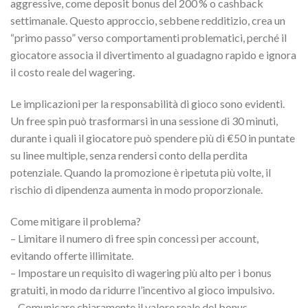
aggressive, come deposit bonus del 200 % o cashback
settimanale. Questo approccio, sebbene redditizio, crea un
“primo passo” verso comportamenti problematici, perché il
giocatore associa il divertimento al guadagno rapido e ignora
il costo reale del wagering.
Le implicazioni per la responsabilità di gioco sono evidenti.
Un free spin può trasformarsi in una sessione di 30 minuti,
durante i quali il giocatore può spendere più di €50 in puntate
su linee multiple, senza rendersi conto della perdita
potenziale. Quando la promozione è ripetuta più volte, il
rischio di dipendenza aumenta in modo proporzionale.
Come mitigare il problema?
– Limitare il numero di free spin concessi per account,
evitando offerte illimitate.
– Impostare un requisito di wagering più alto per i bonus
gratuiti, in modo da ridurre l’incentivo al gioco impulsivo.
– Comunicare chiaramente il valore reale del bonus,