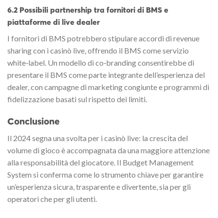
6.2 Possibili partnership tra fornitori di BMS e
piattaforme di live dealer
I fornitori di BMS potrebbero stipulare accordi di revenue
sharing con i casinò live, offrendo il BMS come servizio
white‑label. Un modello di co‑branding consentirebbe di
presentare il BMS come parte integrante dell’esperienza del
dealer, con campagne di marketing congiunte e programmi di
fidelizzazione basati sul rispetto dei limiti.
Conclusione
Il 2024 segna una svolta per i casinò live: la crescita del
volume di gioco è accompagnata da una maggiore attenzione
alla responsabilità del giocatore. Il Budget Management
System si conferma come lo strumento chiave per garantire
un’esperienza sicura, trasparente e divertente, sia per gli
operatori che per gli utenti.