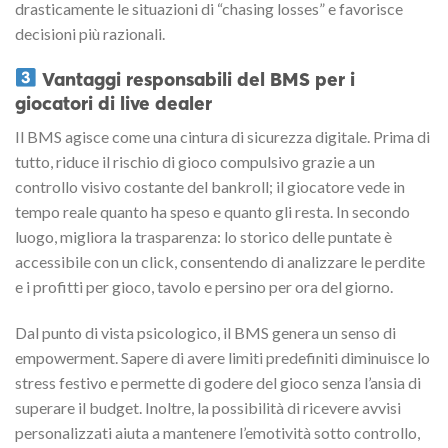
drasticamente le situazioni di “chasing losses” e favorisce
decisioni più razionali.
Vantaggi responsabili del BMS per i
giocatori di live dealer
Il BMS agisce come una cintura di sicurezza digitale. Prima di
tutto, riduce il rischio di gioco compulsivo grazie a un
controllo visivo costante del bankroll; il giocatore vede in
tempo reale quanto ha speso e quanto gli resta. In secondo
luogo, migliora la trasparenza: lo storico delle puntate è
accessibile con un click, consentendo di analizzare le perdite
e i profitti per gioco, tavolo e persino per ora del giorno.
Dal punto di vista psicologico, il BMS genera un senso di
empowerment. Sapere di avere limiti predefiniti diminuisce lo
stress festivo e permette di godere del gioco senza l’ansia di
superare il budget. Inoltre, la possibilità di ricevere avvisi
personalizzati aiuta a mantenere l’emotività sotto controllo,