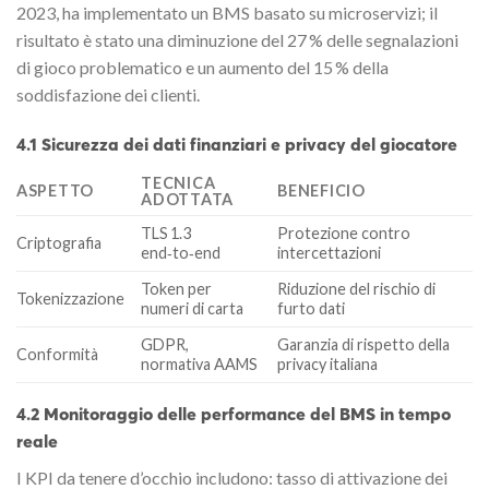
2023, ha implementato un BMS basato su microservizi; il
risultato è stato una diminuzione del 27 % delle segnalazioni
di gioco problematico e un aumento del 15 % della
soddisfazione dei clienti.
4.1 Sicurezza dei dati finanziari e privacy del giocatore
TECNICA
ASPETTO
BENEFICIO
ADOTTATA
TLS 1.3
Protezione contro
Criptografia
end‑to‑end
intercettazioni
Token per
Riduzione del rischio di
Tokenizzazione
numeri di carta
furto dati
GDPR,
Garanzia di rispetto della
Conformità
normativa AAMS
privacy italiana
4.2 Monitoraggio delle performance del BMS in tempo
reale
I KPI da tenere d’occhio includono: tasso di attivazione dei