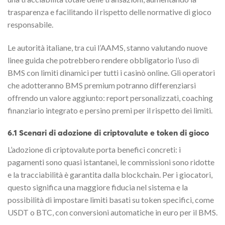
trasparenza e facilitando il rispetto delle normative di gioco
responsabile.
Le autorità italiane, tra cui l’AAMS, stanno valutando nuove
linee guida che potrebbero rendere obbligatorio l’uso di
BMS con limiti dinamici per tutti i casinò online. Gli operatori
che adotteranno BMS premium potranno differenziarsi
offrendo un valore aggiunto: report personalizzati, coaching
finanziario integrato e persino premi per il rispetto dei limiti.
6.1 Scenari di adozione di criptovalute e token di gioco
L’adozione di criptovalute porta benefici concreti: i
pagamenti sono quasi istantanei, le commissioni sono ridotte
e la tracciabilità è garantita dalla blockchain. Per i giocatori,
questo significa una maggiore fiducia nel sistema e la
possibilità di impostare limiti basati su token specifici, come
USDT o BTC, con conversioni automatiche in euro per il BMS.