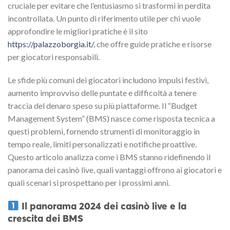
cruciale per evitare che l’entusiasmo si trasformi in perdita
incontrollata. Un punto di riferimento utile per chi vuole
approfondire le migliori pratiche è il sito
https://palazzoborgia.it/
, che offre guide pratiche e risorse
per giocatori responsabili.
Le sfide più comuni dei giocatori includono impulsi festivi,
aumento improvviso delle puntate e difficoltà a tenere
traccia del denaro speso su più piattaforme. Il “Budget
Management System” (BMS) nasce come risposta tecnica a
questi problemi, fornendo strumenti di monitoraggio in
tempo reale, limiti personalizzati e notifiche proattive.
Questo articolo analizza come i BMS stanno ridefinendo il
panorama dei casinò live, quali vantaggi offrono ai giocatori e
quali scenari si prospettano per i prossimi anni.
Il panorama 2024 dei casinò live e la
crescita dei BMS