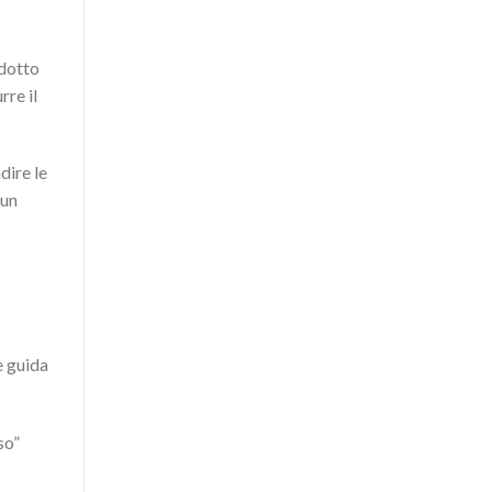
odotto
rre il
dire le
 un
e guida
so”