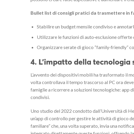
Bullet list di consigli pratici da trasmettere in f
Stabilire un budget mensile condiviso e annotarlo
Utilizzare le funzioni di auto‑esclusione offert
Organizzare serate di gioco “family‑friendly” con
4. L’impatto della tecnologia
L’avvento dei dispositivi mobili ha trasformato il mo
volta controllava il tempo trascorso al PC ora dev
famiglie a ricorrere a soluzioni tecnologiche: app d
condivisi.
Uno studio del 2022 condotto dall’Università di Hel
un’app di controllo per gestire le attività di gioc
familiare” che, una volta superato, invia una notifi
integrato direttamente queste funzioni, offrendo la p