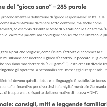
ne del “gioco sano” – 285 parole
o profondamente la definizione di “gioco responsabile”. In Italia, la
co come una tentazione da tenere sotto controllo, ma anche come
familiari, ad esempio durante le feste di Natale con le slot a tema “N
chi di carte tra parenti, ma con regole non scritte che limitano le p
egato a pratiche religiose, come l’Islam, l’attività di scommessa è
ie musulmane considerano il gioco d’azzardo un peccato, e i giovan
e non siano mascherate da “skill game”. Questo crea un divario tra
ingendo gli operatori a personalizzare i messaggi di responsabilit
ietnici devono quindi adottare un linguaggio flessibile. Un bonus 
come “un incentivo per divertirsi in famiglia”, mentre in Germania 
a di trasparenza e rispetto delle normative di licenza ADM”.
male: consigli, miti e leggende familiar