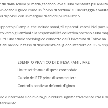
fin dalla scuola primaria, facendo leva su una mentalità più analiti
 vedano il gioco come un “colpo di fortuna” e li incoraggia a valuta
ei di poker con un margine di errore più realistico.
 supporto più ampia, che include nonni, zii e parenti estesi. Nei paes
etto verso gli anziani e la responsabilità collettiva portano a una m
ulti. Uno studio sociologico condotto dall’Università di Tokyo ha
ziani hanno un tasso di dipendenza dal gioco inferiore del 22 % risp
ESEMPIO PRATICO DI DIFESA FAMILIARE
Limite settimanale di spesa concordato
Calcolo del RTP prima di scommettere
Controllo condiviso dei conti di gioco
o è informata e coinvolta, può ridurre significativamente i tassi d
iferimento.