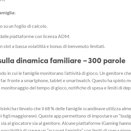
amiglia:
 su un foglio di calcolo.
e dalle piattaforme con licenza ADM.
 slot a bassa volatilità e bonus di benvenuto limitati.
 sulla dinamica familiare – 300 parole
do in cui le famiglie monitorano l’attività di gioco. Un genitore ch
e far fronte a smartphone, tablet e smartwatch. Questo ha spinto m
i monitoraggio del tempo di gioco, notifiche di spesa e limiti di de
sinki ha rilevato che il 68 % delle famiglie scandinave utilizza alm
o dei figli maggiorenni. Queste app permettono di impostare un “bud
ca sia al giocatore sia al genitore. Alcune piattaforme iGaming hann
ossibilità di creare un “account famiglia” con limiti di spesa giorna