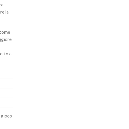
ca.
re la
i come
aggiore
etto a
i gioco