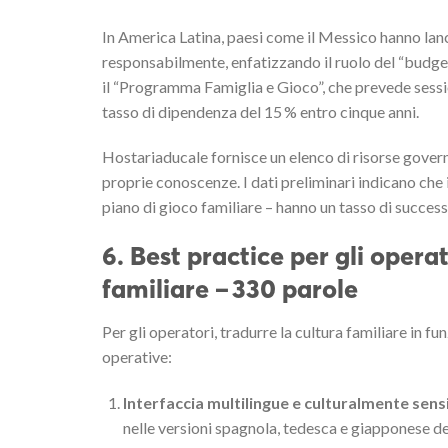
In America Latina, paesi come il Messico hanno l
responsabilmente, enfatizzando il ruolo del “budget 
il “Programma Famiglia e Gioco”, che prevede sessioni
tasso di dipendenza del 15 % entro cinque anni.
Hostariaducale fornisce un elenco di risorse govern
proprie conoscenze. I dati preliminari indicano che
piano di gioco familiare – hanno un tasso di succes
6. Best practice per gli opera
familiare – 330 parole
Per gli operatori, tradurre la cultura familiare in 
operative:
Interfaccia multilingue e culturalmente sensi
nelle versioni spagnola, tedesca e giapponese del