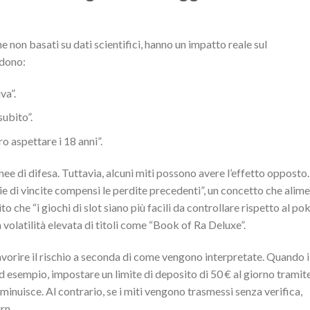
 non basati su dati scientifici, hanno un impatto reale sul
udono:
va”.
subito”.
ro aspettare i 18 anni”.
ee di difesa. Tuttavia, alcuni miti possono avere l’effetto opposto.
ie di vincite compensi le perdite precedenti”, un concetto che alime
o che “i giochi di slot siano più facili da controllare rispetto al po
a volatilità elevata di titoli come “Book of Ra Deluxe”.
avorire il rischio a seconda di come vengono interpretate. Quando i
esempio, impostare un limite di deposito di 50 € al giorno tramite
minuisce. Al contrario, se i miti vengono trasmessi senza verifica,
rn.