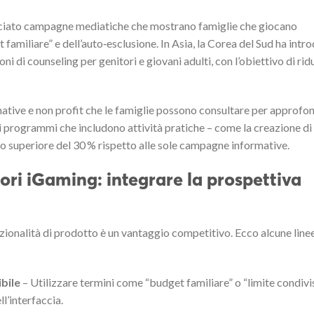
anciato campagne mediatiche che mostrano famiglie che giocano
familiare” e dell’auto‑esclusione. In Asia, la Corea del Sud ha intr
 di counseling per genitori e giovani adulti, con l’obiettivo di ridu
ative e non profit che le famiglie possono consultare per approfon
 i programmi che includono attività pratiche – come la creazione di
so superiore del 30 % rispetto alle sole campagne informative.
tori iGaming: integrare la prospettiva
funzionalità di prodotto è un vantaggio competitivo. Ecco alcune line
bile
– Utilizzare termini come “budget familiare” o “limite condivi
l’interfaccia.