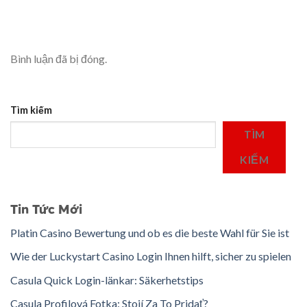
Bình luận đã bị đóng.
Tìm kiếm
TÌM
KIẾM
Tin Tức Mới
Platin Casino Bewertung und ob es die beste Wahl für Sie ist
Wie der Luckystart Casino Login Ihnen hilft, sicher zu spielen
Casula Quick Login-länkar: Säkerhetstips
Casula Profilová Fotka: Stojí Za To Pridať?