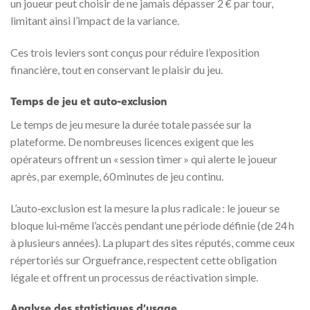
un joueur peut choisir de ne jamais dépasser 2 € par tour,
limitant ainsi l’impact de la variance.
Ces trois leviers sont conçus pour réduire l’exposition
financière, tout en conservant le plaisir du jeu.
Temps de jeu et auto‑exclusion
Le temps de jeu mesure la durée totale passée sur la
plateforme. De nombreuses licences exigent que les
opérateurs offrent un « session timer » qui alerte le joueur
après, par exemple, 60 minutes de jeu continu.
L’auto‑exclusion est la mesure la plus radicale : le joueur se
bloque lui‑même l’accès pendant une période définie (de 24 h
à plusieurs années). La plupart des sites réputés, comme ceux
répertoriés sur Orguefrance, respectent cette obligation
légale et offrent un processus de réactivation simple.
Analyse des statistiques d’usage