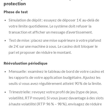
protection
Phase de test
Simulation de dépôt : essayez de déposer 1 € au‑delà de
votre limite quotidienne. Le système doit refuser la
transaction et afficher un message d’avertissement.
Test de mise : placez une mise supérieure à votre plafond
de 2 € sur une machine à sous. Le casino doit bloquer le
pari et proposer de réduire le montant.
Réévaluation périodique
Mensuelle : examinez le tableau de bord de votre casino et
les rapports de votre application budgétaire. Ajustez les
seuils si vous avez régulièrement atteint 90 % de la limite.
Trimestrielle : revoyez votre profil de jeu (type de jeux,
volatilité, RTP moyen). Si vous jouez davantage à des slots
à haute volatilité (RTP 96 % – 98 %), envisagez de réduire