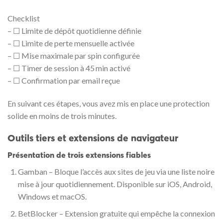
Checklist
– ☐ Limite de dépôt quotidienne définie
– ☐ Limite de perte mensuelle activée
– ☐ Mise maximale par spin configurée
– ☐ Timer de session à 45 min activé
– ☐ Confirmation par email reçue
En suivant ces étapes, vous avez mis en place une protection
solide en moins de trois minutes.
Outils tiers et extensions de navigateur
Présentation de trois extensions fiables
Gamban – Bloque l’accès aux sites de jeu via une liste noire
mise à jour quotidiennement. Disponible sur iOS, Android,
Windows et macOS.
BetBlocker – Extension gratuite qui empêche la connexion