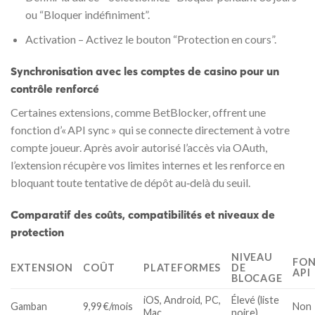
ou “Bloquer indéfiniment”.
Activation – Activez le bouton “Protection en cours”.
Synchronisation avec les comptes de casino pour un
contrôle renforcé
Certaines extensions, comme BetBlocker, offrent une
fonction d’« API sync » qui se connecte directement à votre
compte joueur. Après avoir autorisé l’accès via OAuth,
l’extension récupère vos limites internes et les renforce en
bloquant toute tentative de dépôt au‑delà du seuil.
Comparatif des coûts, compatibilités et niveaux de
protection
NIVEAU
FON
EXTENSION
COÛT
PLATEFORMES
DE
API
BLOCAGE
iOS, Android, PC,
Élevé (liste
Gamban
9,99 €/mois
Non
Mac
noire)