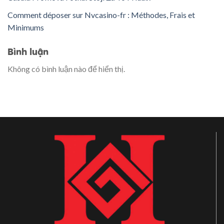
Comment déposer sur Nvcasino-fr : Méthodes, Frais et
Minimums
Bình luận
Không có bình luận nào để hiển thị.