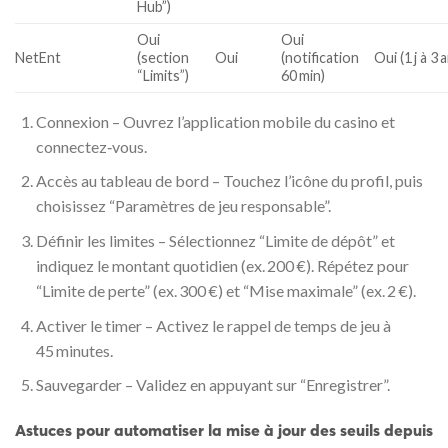
Hub”)
Oui
Oui
NetEnt
(section
Oui
(notification
Oui (1 j à 3 
“Limits”)
60 min)
Connexion – Ouvrez l’application mobile du casino et
connectez‑vous.
Accès au tableau de bord – Touchez l’icône du profil, puis
choisissez “Paramètres de jeu responsable”.
Définir les limites – Sélectionnez “Limite de dépôt” et
indiquez le montant quotidien (ex. 200 €). Répétez pour
“Limite de perte” (ex. 300 €) et “Mise maximale” (ex. 2 €).
Activer le timer – Activez le rappel de temps de jeu à
45 minutes.
Sauvegarder – Validez en appuyant sur “Enregistrer”.
Astuces pour automatiser la mise à jour des seuils depuis