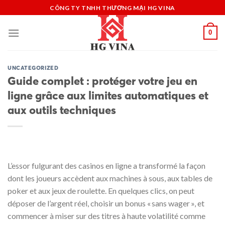
Skip
CÔNG TY TNHH THƯƠNG MẠI HG VINA
to
content
0
UNCATEGORIZED
Guide complet : protéger votre jeu en
ligne grâce aux limites automatiques et
aux outils techniques
L’essor fulgurant des casinos en ligne a transformé la façon
dont les joueurs accèdent aux machines à sous, aux tables de
poker et aux jeux de roulette. En quelques clics, on peut
déposer de l’argent réel, choisir un bonus « sans wager », et
commencer à miser sur des titres à haute volatilité comme