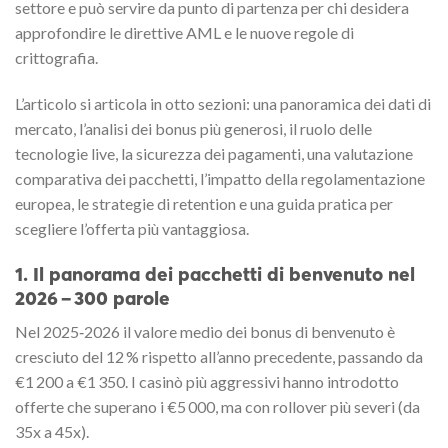
settore e può servire da punto di partenza per chi desidera
approfondire le direttive AML e le nuove regole di
crittografia.
L’articolo si articola in otto sezioni: una panoramica dei dati di
mercato, l’analisi dei bonus più generosi, il ruolo delle
tecnologie live, la sicurezza dei pagamenti, una valutazione
comparativa dei pacchetti, l’impatto della regolamentazione
europea, le strategie di retention e una guida pratica per
scegliere l’offerta più vantaggiosa.
1. Il panorama dei pacchetti di benvenuto nel
2026 – 300 parole
Nel 2025‑2026 il valore medio dei bonus di benvenuto è
cresciuto del 12 % rispetto all’anno precedente, passando da
€1 200 a €1 350. I casinò più aggressivi hanno introdotto
offerte che superano i €5 000, ma con rollover più severi (da
35x a 45x).