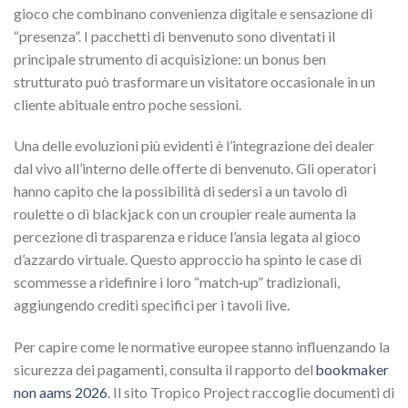
gioco che combinano convenienza digitale e sensazione di
“presenza”. I pacchetti di benvenuto sono diventati il
principale strumento di acquisizione: un bonus ben
strutturato può trasformare un visitatore occasionale in un
cliente abituale entro poche sessioni.
Una delle evoluzioni più evidenti è l’integrazione dei dealer
dal vivo all’interno delle offerte di benvenuto. Gli operatori
hanno capito che la possibilità di sedersi a un tavolo di
roulette o di blackjack con un croupier reale aumenta la
percezione di trasparenza e riduce l’ansia legata al gioco
d’azzardo virtuale. Questo approccio ha spinto le case di
scommesse a ridefinire i loro “match‑up” tradizionali,
aggiungendo crediti specifici per i tavoli live.
Per capire come le normative europee stanno influenzando la
sicurezza dei pagamenti, consulta il rapporto del
bookmaker
non aams 2026
. Il sito Tropico Project raccoglie documenti di