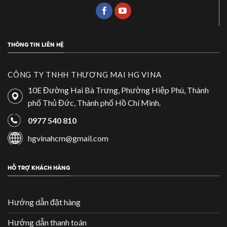
THÔNG TIN LIÊN HỆ
CÔNG TY TNHH THƯƠNG MẠI HG VINA
10E Đường Hai Bà Trưng, Phường Hiệp Phú, Thành
phố Thủ Đức, Thành phố Hồ Chí Minh.
0977 540 810
hgvinahcm@gmail.com
HỖ TRỢ KHÁCH HÀNG
Hướng dẫn đặt hàng
Hướng dẫn thanh toán