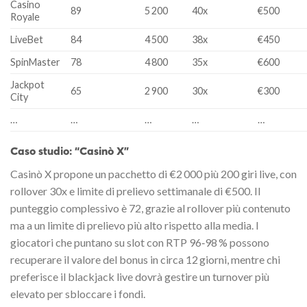
Casino
89
5 200
40x
€500
Royale
LiveBet
84
4 500
38x
€450
SpinMaster
78
4 800
35x
€600
Jackpot
65
2 900
30x
€300
City
…
…
…
…
…
Caso studio: “Casinò X”
Casinò X propone un pacchetto di €2 000 più 200 giri live, con
rollover 30x e limite di prelievo settimanale di €500. Il
punteggio complessivo è 72, grazie al rollover più contenuto
ma a un limite di prelievo più alto rispetto alla media. I
giocatori che puntano su slot con RTP 96‑98 % possono
recuperare il valore del bonus in circa 12 giorni, mentre chi
preferisce il blackjack live dovrà gestire un turnover più
elevato per sbloccare i fondi.