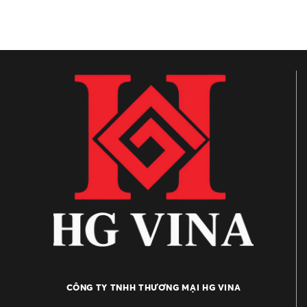
CÔNG TY TNHH THƯƠNG MẠI HG VINA