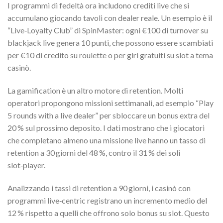
I programmi di fedeltà ora includono crediti live che si
accumulano giocando tavoli con dealer reale. Un esempio è il
“Live‑Loyalty Club” di SpinMaster: ogni €100 di turnover su
blackjack live genera 10 punti, che possono essere scambiati
per €10 di credito su roulette o per giri gratuiti su slot a tema
casinò.
La gamification è un altro motore di retention. Molti
operatori propongono missioni settimanali, ad esempio “Play
5 rounds with a live dealer” per sbloccare un bonus extra del
20 % sul prossimo deposito. I dati mostrano che i giocatori
che completano almeno una missione live hanno un tasso di
retention a 30 giorni del 48 %, contro il 31 % dei soli
slot‑player.
Analizzando i tassi di retention a 90 giorni, i casinò con
programmi live‑centric registrano un incremento medio del
12 % rispetto a quelli che offrono solo bonus su slot. Questo