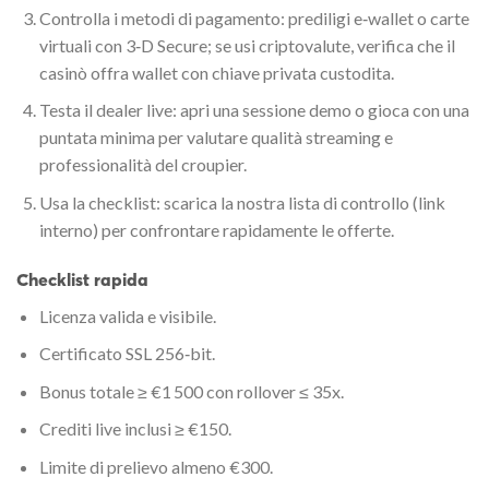
Controlla i metodi di pagamento: prediligi e‑wallet o carte
virtuali con 3‑D Secure; se usi criptovalute, verifica che il
casinò offra wallet con chiave privata custodita.
Testa il dealer live: apri una sessione demo o gioca con una
puntata minima per valutare qualità streaming e
professionalità del croupier.
Usa la checklist: scarica la nostra lista di controllo (link
interno) per confrontare rapidamente le offerte.
Checklist rapida
Licenza valida e visibile.
Certificato SSL 256‑bit.
Bonus totale ≥ €1 500 con rollover ≤ 35x.
Crediti live inclusi ≥ €150.
Limite di prelievo almeno €300.