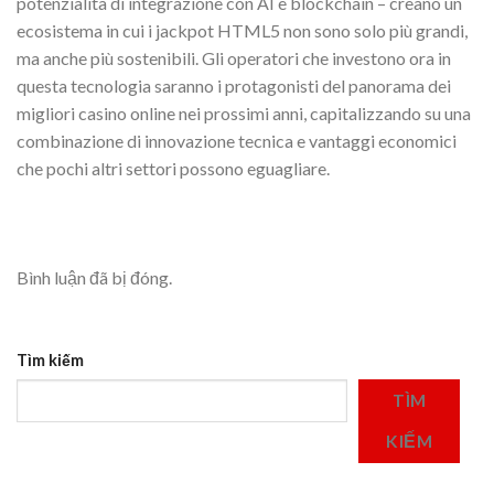
potenzialità di integrazione con AI e blockchain – creano un
ecosistema in cui i jackpot HTML5 non sono solo più grandi,
ma anche più sostenibili. Gli operatori che investono ora in
questa tecnologia saranno i protagonisti del panorama dei
migliori casino online nei prossimi anni, capitalizzando su una
combinazione di innovazione tecnica e vantaggi economici
che pochi altri settori possono eguagliare.
Bình luận đã bị đóng.
Tìm kiếm
TÌM
KIẾM