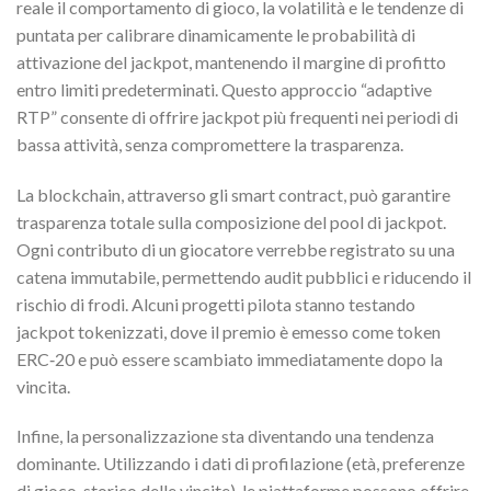
reale il comportamento di gioco, la volatilità e le tendenze di
puntata per calibrare dinamicamente le probabilità di
attivazione del jackpot, mantenendo il margine di profitto
entro limiti predeterminati. Questo approccio “adaptive
RTP” consente di offrire jackpot più frequenti nei periodi di
bassa attività, senza compromettere la trasparenza.
La blockchain, attraverso gli smart contract, può garantire
trasparenza totale sulla composizione del pool di jackpot.
Ogni contributo di un giocatore verrebbe registrato su una
catena immutabile, permettendo audit pubblici e riducendo il
rischio di frodi. Alcuni progetti pilota stanno testando
jackpot tokenizzati, dove il premio è emesso come token
ERC‑20 e può essere scambiato immediatamente dopo la
vincita.
Infine, la personalizzazione sta diventando una tendenza
dominante. Utilizzando i dati di profilazione (età, preferenze
di gioco, storico delle vincite), le piattaforme possono offrire