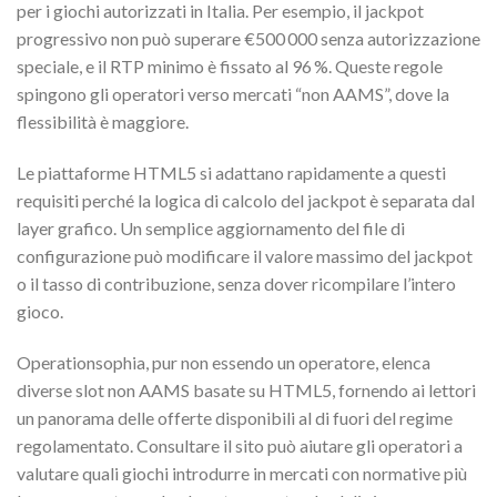
per i giochi autorizzati in Italia. Per esempio, il jackpot
progressivo non può superare €500 000 senza autorizzazione
speciale, e il RTP minimo è fissato al 96 %. Queste regole
spingono gli operatori verso mercati “non AAMS”, dove la
flessibilità è maggiore.
Le piattaforme HTML5 si adattano rapidamente a questi
requisiti perché la logica di calcolo del jackpot è separata dal
layer grafico. Un semplice aggiornamento del file di
configurazione può modificare il valore massimo del jackpot
o il tasso di contribuzione, senza dover ricompilare l’intero
gioco.
Operationsophia, pur non essendo un operatore, elenca
diverse slot non AAMS basate su HTML5, fornendo ai lettori
un panorama delle offerte disponibili al di fuori del regime
regolamentato. Consultare il sito può aiutare gli operatori a
valutare quali giochi introdurre in mercati con normative più