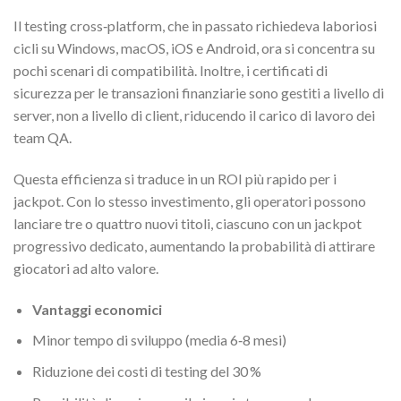
Il testing cross‑platform, che in passato richiedeva laboriosi
cicli su Windows, macOS, iOS e Android, ora si concentra su
pochi scenari di compatibilità. Inoltre, i certificati di
sicurezza per le transazioni finanziarie sono gestiti a livello di
server, non a livello di client, riducendo il carico di lavoro dei
team QA.
Questa efficienza si traduce in un ROI più rapido per i
jackpot. Con lo stesso investimento, gli operatori possono
lanciare tre o quattro nuovi titoli, ciascuno con un jackpot
progressivo dedicato, aumentando la probabilità di attirare
giocatori ad alto valore.
Vantaggi economici
Minor tempo di sviluppo (media 6‑8 mesi)
Riduzione dei costi di testing del 30 %