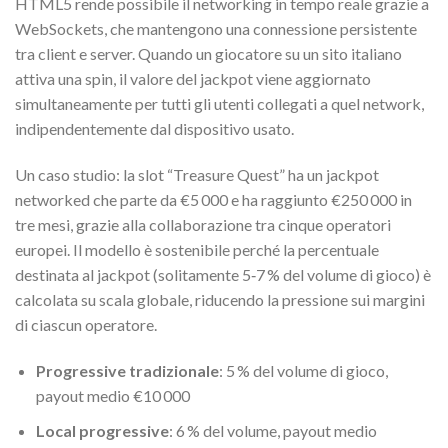
HTML5 rende possibile il networking in tempo reale grazie a
WebSockets, che mantengono una connessione persistente
tra client e server. Quando un giocatore su un sito italiano
attiva una spin, il valore del jackpot viene aggiornato
simultaneamente per tutti gli utenti collegati a quel network,
indipendentemente dal dispositivo usato.
Un caso studio: la slot “Treasure Quest” ha un jackpot
networked che parte da €5 000 e ha raggiunto €250 000 in
tre mesi, grazie alla collaborazione tra cinque operatori
europei. Il modello è sostenibile perché la percentuale
destinata al jackpot (solitamente 5‑7 % del volume di gioco) è
calcolata su scala globale, riducendo la pressione sui margini
di ciascun operatore.
Progressive tradizionale
: 5 % del volume di gioco,
payout medio €10 000
Local progressive
: 6 % del volume, payout medio