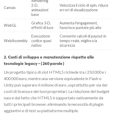
Rendering
2‑D,
Velocizza il ciclo di spin, riduce
Canvas
animazioni
errori di visualizzazione
base
Grafica 3‑D,
Aumenta l’engagement,
WebGL
effetti di luce
favorisce puntate più alte
Esecuzione
Consente calcoli di payout in
WebAssembly
codice quasi
tempo reale, migliora la
nativo
sicurezza
2. Costi di sviluppo e manutenzione rispetto alle
tecnologie legacy – ( 260 parole )
Un progetto tipico di slot HTML5 richiede tra i 250 000 e i
400 000 euro, mentre una versione equivalente in Flash o
Unity può superare il milione di euro, soprattutto per via dei
costi di licenza e dei tool proprietari. La riduzione del budget
nasce dal fatto che HTML5 è supportato nativamente da
tutti i principali browser, eliminando la necessità di plugin
aggiuntivi e di test su piattaforme multiple.