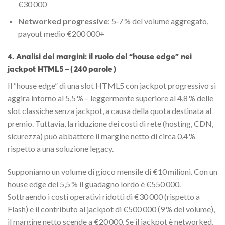
€30 000
Networked progressive
: 5‑7 % del volume aggregato,
payout medio €200 000+
4. Analisi dei margini: il ruolo del “house edge” nei
jackpot HTML5 – ( 240 parole )
Il “house edge” di una slot HTML5 con jackpot progressivo si
aggira intorno al 5,5 % – leggermente superiore al 4,8 % delle
slot classiche senza jackpot, a causa della quota destinata al
premio. Tuttavia, la riduzione dei costi di rete (hosting, CDN,
sicurezza) può abbattere il margine netto di circa 0,4 %
rispetto a una soluzione legacy.
Supponiamo un volume di gioco mensile di €10 milioni. Con un
house edge del 5,5 % il guadagno lordo è €550 000.
Sottraendo i costi operativi ridotti di €30 000 (rispetto a
Flash) e il contributo al jackpot di €500 000 (9 % del volume),
il margine netto scende a €20 000. Se il jackpot è networked,