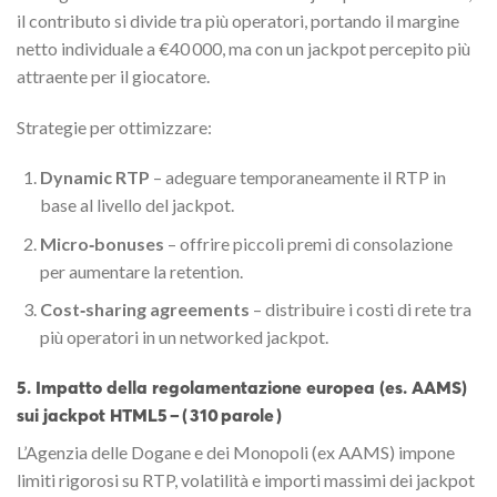
il contributo si divide tra più operatori, portando il margine
netto individuale a €40 000, ma con un jackpot percepito più
attraente per il giocatore.
Strategie per ottimizzare:
Dynamic RTP
– adeguare temporaneamente il RTP in
base al livello del jackpot.
Micro‑bonuses
– offrire piccoli premi di consolazione
per aumentare la retention.
Cost‑sharing agreements
– distribuire i costi di rete tra
più operatori in un networked jackpot.
5. Impatto della regolamentazione europea (es. AAMS)
sui jackpot HTML5 – ( 310 parole )
L’Agenzia delle Dogane e dei Monopoli (ex AAMS) impone
limiti rigorosi su RTP, volatilità e importi massimi dei jackpot