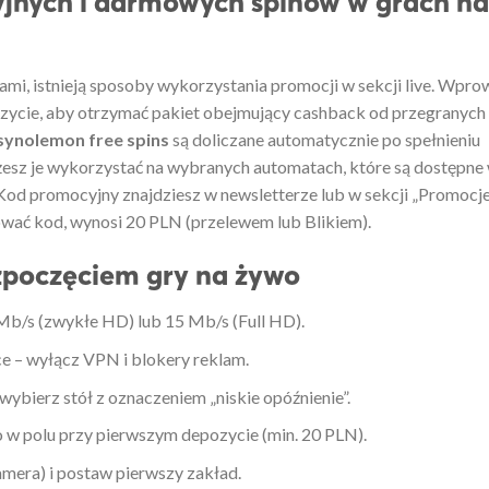
jnych i darmowych spinów w grach na
ami, istnieją sposoby wykorzystania promocji w sekcji live. Wpr
ycie, aby otrzymać pakiet obejmujący cashback od przegranych
synolemon free spins
są doliczane automatycznie po spełnieniu
esz je wykorzystać na wybranych automatach, które są dostępne
 Kod promocyjny znajdziesz w newsletterze lub w sekcji „Promocje
wować kod, wynosi 20 PLN (przelewem lub Blikiem).
ozpoczęciem gry na żywo
Mb/s (zwykłe HD) lub 15 Mb/s (Full HD).
e – wyłącz VPN i blokery reklam.
 wybierz stół z oznaczeniem „niskie opóźnienie”.
o w polu przy pierwszym depozycie (min. 20 PLN).
mera) i postaw pierwszy zakład.