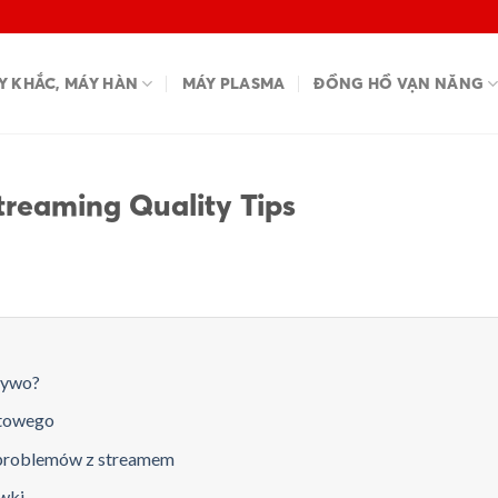
Y KHẮC, MÁY HÀN
MÁY PLASMA
ĐỒNG HỒ VẠN NĂNG
reaming Quality Tips
 żywo?
etowego
h problemów z streamem
ywki