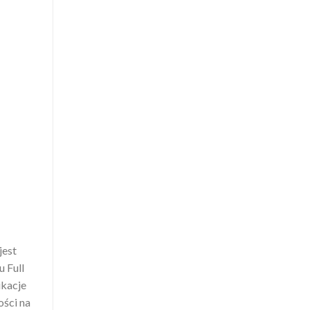
jest
u Full
ikacje
ości na