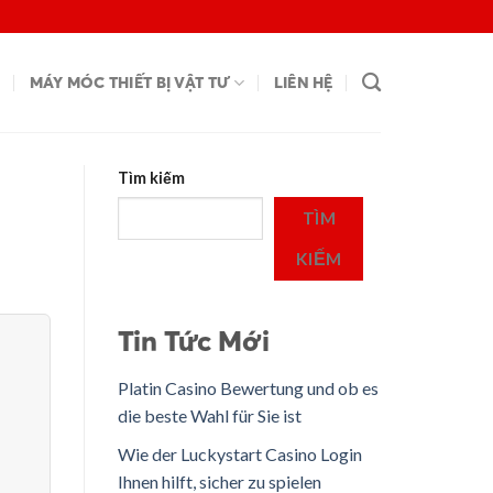
MÁY MÓC THIẾT BỊ VẬT TƯ
LIÊN HỆ
Tìm kiếm
TÌM
KIẾM
Tin Tức Mới
Platin Casino Bewertung und ob es
die beste Wahl für Sie ist
Wie der Luckystart Casino Login
Ihnen hilft, sicher zu spielen