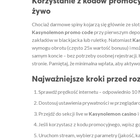
Korzystanie z kodów promocy
żywo
Chociaż darmowe spiny kojarzą się głównie ze slot
Kasynolemon promo code
przy pierwszym depoz
zakładów w blackjacka lub ruletkę. Natomiast
Ka
wymogu obrotu (często 25x wartość bonusu) i moż
samym koncie – bez potrzeby osobnej rejestracji.
stronie. Pamiętaj, że minimalna wpłata, aby akty
Najważniejsze kroki przed r
Sprawdź prędkość internetu – odpowiednio 10 
Dostosuj ustawienia prywatności w przeglądarc
Przejdź do sekcji live w
Kasynolemon casino
i
Jeśli korzystasz z kodu promocyjnego, wpisz g
Uruchom stream, wybierz parametry (jakość, ka