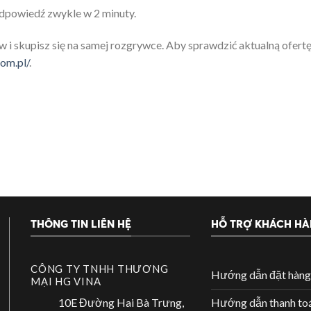
odpowiedź zwykle w 2 minuty.
 i skupisz się na samej rozgrywce. Aby sprawdzić aktualną ofert
om.pl/
.
THÔNG TIN LIÊN HỆ
HỖ TRỢ KHÁCH H
CÔNG TY TNHH THƯƠNG
Hướng dẫn đặt hàng
MẠI HG VINA
Hướng dẫn thanh to
10E Đường Hai Bà Trưng,