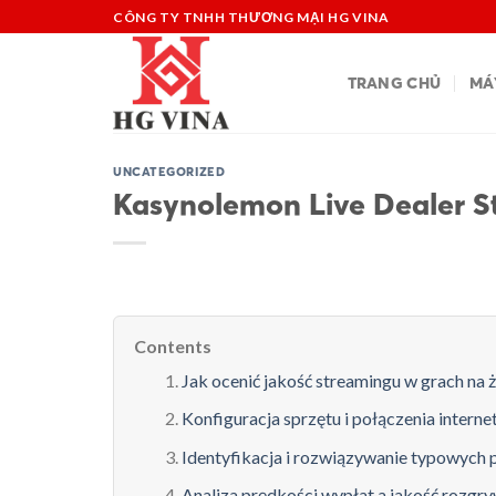
Skip
CÔNG TY TNHH THƯƠNG MẠI HG VINA
to
content
TRANG CHỦ
MÁ
UNCATEGORIZED
Kasynolemon Live Dealer St
Contents
Jak ocenić jakość streamingu w grach na
Konfiguracja sprzętu i połączenia intern
Identyfikacja i rozwiązywanie typowyc
Analiza prędkości wypłat a jakość rozgr