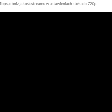
8 Mbps, obniż jakość streamu w ustawieniach stołu do 720p.