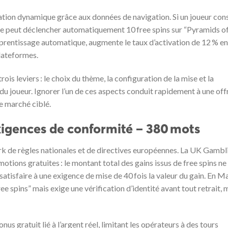
ation dynamique grâce aux données de navigation. Si un joueur con
e peut déclencher automatiquement 10 free spins sur “Pyramids of
prentissage automatique, augmente le taux d’activation de 12 % en
plateformes.
rois leviers : le choix du thème, la configuration de la mise et la
 joueur. Ignorer l’un de ces aspects conduit rapidement à une off
le marché ciblé.
xigences de conformité – 380 mots
ork de règles nationales et de directives européennes. La UK Gambl
tions gratuites : le montant total des gains issus de free spins ne
 satisfaire à une exigence de mise de 40 fois la valeur du gain. En Ma
e spins” mais exige une vérification d’identité avant tout retrait,
us gratuit lié à l’argent réel, limitant les opérateurs à des tours