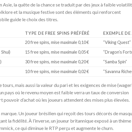
 Asie, la quête de la chance se traduit par des jeux à faible volatili
olklore et la musique festive sont des éléments qui renforcent
bile guide le choix des titres.
TYPE DE FREE SPINS PRÉFÉRÉ
EXEMPLE DE 
20 free spins, mise maximale 0,10 €
“Viking Quest”
 Shui)
15 free spins, mise maximale 0,05 €
“Dragon’s Fort
)
30 free spins, mise maximale 0,20 €
“Samba Spin”
10 free spins, mise maximale 0,02 €
“Savanna Riche
tours, mais aussi la valeur du pari et les exigences de mise (wager
un pays où le revenu moyen est faible verra un taux de conversion
rt pouvoir d’achat où les joueurs attendent des mises plus élevées.
a marque. Un joueur brésilien qui reçoit des tours décorés de masq
çant la fidélité. À l’inverse, un joueur britannique exposé à un thème
mmick, ce qui diminue le RTP perçu et augmente le churn.