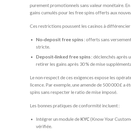
purement promotionnels sans valeur monétaire. En 
gains cumulés pour les free spins offerts aux nouveau
Ces restrictions poussent les casinos à différencie
No‑deposit free spins
: offerts sans versement,
stricte.
Deposit‑linked free spins
: déclenchés après u
retirer les gains après 30 % de mise supplémenta
Le non‑respect de ces exigences expose les opérateu
licence. Par exemple, une amende de 500 000 £ a été
spins sans respecter le ratio de mise imposé.
Les bonnes pratiques de conformité incluent :
Intégrer un module de
KYC
(Know Your Customer)
vérifiée.