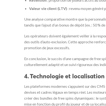
Retention
: proportion de joueurs actifs au bout
Valeur vie client (LTV)
: revenu moyen généré pa
Une analyse comparative montre que la personnalisa
tandis que l’ajout d’un bonus de dépôt (ex. : 50 % 
Les opérateurs doivent également veiller à la respo
des outils d’auto‑exclusion. Cette approche renforce
promotion de jeux excessifs.
En conclusion, le succès d’une campagne de free spi
culturellement adapté et un suivi rigoureux des in
4. Technologie et localisatio
Les plateformes modernes s’appuient sur des CMS 
devises et cadres légaux en temps réel. Les moteurs
créer des bundles de free spins dynamiques : le sy
mise en fonction du profil du joueur et de sa locali