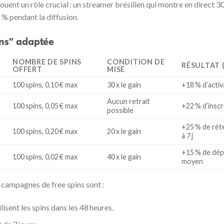
uent un rôle crucial : un streamer brésilien qui montre en direct 30
 % pendant la diffusion.
ins” adaptée
NOMBRE DE SPINS
CONDITION DE
RÉSULTAT (
OFFERT
MISE
100 spins, 0,10 € max
30 x le gain
+18 % d’activ
Aucun retrait
100 spins, 0,05 € max
+22 % d’inscr
possible
+25 % de rét
100 spins, 0,20 € max
20 x le gain
à 7 j
+15 % de dé
100 spins, 0,02 € max
40 x le gain
moyen
 campagnes de free spins sont :
lisent les spins dans les 48 heures.