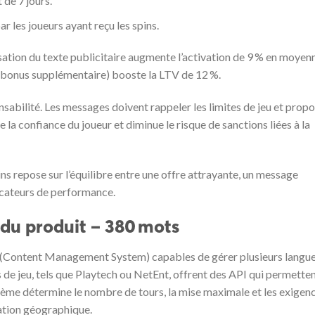
 de 7 jours.
r les joueurs ayant reçu les spins.
tion du texte publicitaire augmente l’activation de 9 % en moyen
de bonus supplémentaire) booste la LTV de 12 %.
nsabilité. Les messages doivent rappeler les limites de jeu et prop
 la confiance du joueur et diminue le risque de sanctions liées à la
ns repose sur l’équilibre entre une offre attrayante, un message
dicateurs de performance.
n du produit – 380 mots
(Content Management System) capables de gérer plusieurs langue
 de jeu, tels que Playtech ou NetEnt, offrent des API qui permette
stème détermine le nombre de tours, la mise maximale et les exigen
sation géographique.