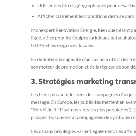
Utiliser des filtres géographiques pour désactiv
Afficher clairement les conditions de mise dans l
Monexpert Renovation Energie, bien que n’étant pas
ligne, utiles pour les équipes juridiques qui souhai
GDPR et les exigences locales.
En définitive, la capacité d’un casino à offrir des f
son moteur de promotion et de la rigueur de son d
3. Stratégies marketing trans
Les free spins sont le cœur des campagnes d’acquisi
message. En Europe, les publicités mettent en avant l
“96,5 % de RTP sur nos slots les plus populaires”).
prospérité, souvent accompagnées de symboles rou
Les canaux privilégiés varient également. Les affili