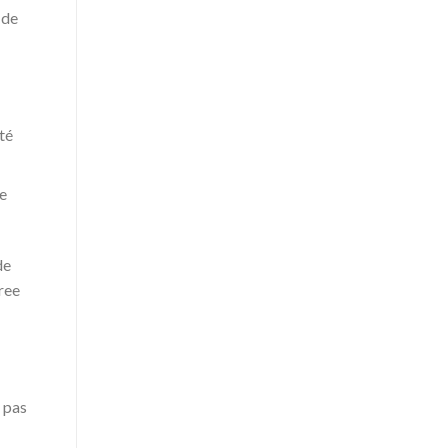
 de
té
de
de
ree
 pas