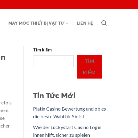
MÁY MÓC THIẾT BỊ VẬT TƯ
LIÊN HỆ
Tìm kiếm
en
TÌM
KIẾM
Tin Tức Mới
refois
Platin Casino Bewertung und ob es
ement
die beste Wahl für Sie ist
 se
ucher
Wie der Luckystart Casino Login
Ihnen hilft, sicher zu spielen