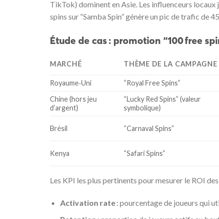
TikTok) dominent en Asie. Les influenceurs locaux jo
spins sur “Samba Spin” génère un pic de trafic de 45
Étude de cas : promotion “100 free sp
MARCHÉ
THÈME DE LA CAMPAGNE
Royaume‑Uni
“Royal Free Spins”
Chine (hors jeu
“Lucky Red Spins” (valeur
d’argent)
symbolique)
Brésil
“Carnaval Spins”
Kenya
“Safari Spins”
Les KPI les plus pertinents pour mesurer le ROI des
Activation rate
: pourcentage de joueurs qui uti