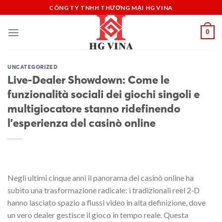
Skip
CÔNG TY TNHH THƯƠNG MẠI HG VINA
to
content
0
UNCATEGORIZED
Live‑Dealer Showdown: Come le
funzionalità sociali dei giochi singoli e
multigiocatore stanno ridefinendo
l’esperienza del casinò online
Negli ultimi cinque anni il panorama dei casinò online ha
subito una trasformazione radicale: i tradizionali reel 2‑D
hanno lasciato spazio a flussi video in alta definizione, dove
un vero dealer gestisce il gioco in tempo reale. Questa