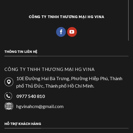
CÔNG TY TNHH THƯƠNG MẠI HG VINA
THÔNG TIN LIÊN HỆ
CÔNG TY TNHH THƯƠNG MẠI HG VINA
10E Đường Hai Bà Trưng, Phường Hiệp Phú, Thành
phố Thủ Đức, Thành phố Hồ Chí Minh.
0977 540 810
hgvinahcm@gmail.com
HỖ TRỢ KHÁCH HÀNG