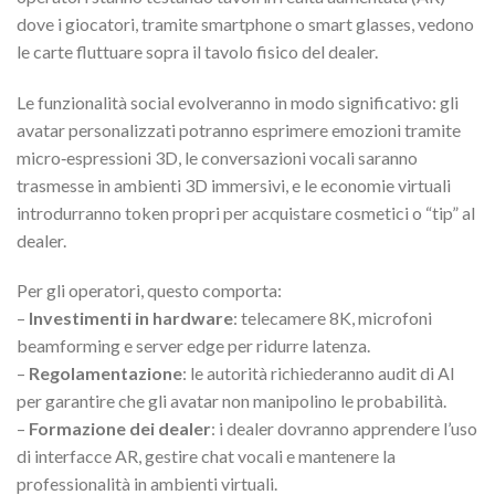
dove i giocatori, tramite smartphone o smart glasses, vedono
le carte fluttuare sopra il tavolo fisico del dealer.
Le funzionalità social evolveranno in modo significativo: gli
avatar personalizzati potranno esprimere emozioni tramite
micro‑espressioni 3D, le conversazioni vocali saranno
trasmesse in ambienti 3D immersivi, e le economie virtuali
introdurranno token propri per acquistare cosmetici o “tip” al
dealer.
Per gli operatori, questo comporta:
–
Investimenti in hardware
: telecamere 8K, microfoni
beamforming e server edge per ridurre latenza.
–
Regolamentazione
: le autorità richiederanno audit di AI
per garantire che gli avatar non manipolino le probabilità.
–
Formazione dei dealer
: i dealer dovranno apprendere l’uso
di interfacce AR, gestire chat vocali e mantenere la
professionalità in ambienti virtuali.