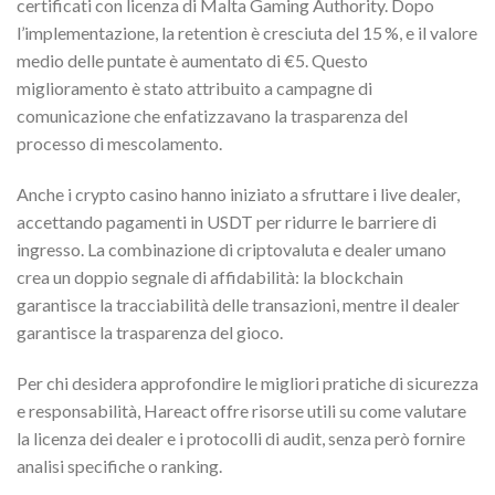
certificati con licenza di Malta Gaming Authority. Dopo
l’implementazione, la retention è cresciuta del 15 %, e il valore
medio delle puntate è aumentato di €5. Questo
miglioramento è stato attribuito a campagne di
comunicazione che enfatizzavano la trasparenza del
processo di mescolamento.
Anche i crypto casino hanno iniziato a sfruttare i live dealer,
accettando pagamenti in USDT per ridurre le barriere di
ingresso. La combinazione di criptovaluta e dealer umano
crea un doppio segnale di affidabilità: la blockchain
garantisce la tracciabilità delle transazioni, mentre il dealer
garantisce la trasparenza del gioco.
Per chi desidera approfondire le migliori pratiche di sicurezza
e responsabilità, Hareact offre risorse utili su come valutare
la licenza dei dealer e i protocolli di audit, senza però fornire
analisi specifiche o ranking.