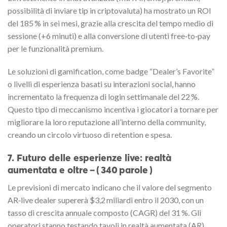
possibilità di inviare tip in criptovaluta) ha mostrato un ROI
del 185 % in sei mesi, grazie alla crescita del tempo medio di
sessione (+6 minuti) e alla conversione di utenti free‑to‑pay
per le funzionalità premium.
Le soluzioni di gamification, come badge “Dealer’s Favorite”
o livelli di esperienza basati su interazioni social, hanno
incrementato la frequenza di login settimanale del 22 %.
Questo tipo di meccanismo incentiva i giocatori a tornare per
migliorare la loro reputazione all’interno della community,
creando un circolo virtuoso di retention e spesa.
7. Futuro delle esperienze live: realtà
aumentata e oltre – ( 340 parole )
Le previsioni di mercato indicano che il valore del segmento
AR‑live dealer supererà $3,2 miliardi entro il 2030, con un
tasso di crescita annuale composto (CAGR) del 31 %. Gli
operatori stanno testando tavoli in realtà aumentata (AR)