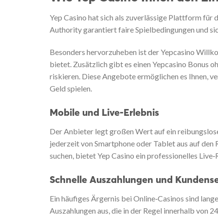
Yep Casino hat sich als zuverlässige Plattform für
Authority garantiert faire Spielbedingungen und si
Besonders hervorzuheben ist der Yepcasino Willko
bietet. Zusätzlich gibt es einen Yepcasino Bonus o
riskieren. Diese Angebote ermöglichen es Ihnen, ve
Geld spielen.
Mobile und Live‑Erlebnis
Der Anbieter legt großen Wert auf ein reibungslos
jederzeit von Smartphone oder Tablet aus auf den R
suchen, bietet Yep Casino ein professionelles Liv
Schnelle Auszahlungen und Kundense
Ein häufiges Ärgernis bei Online‑Casinos sind lang
Auszahlungen aus, die in der Regel innerhalb von 2