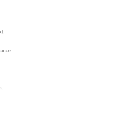
kt
hance
n.