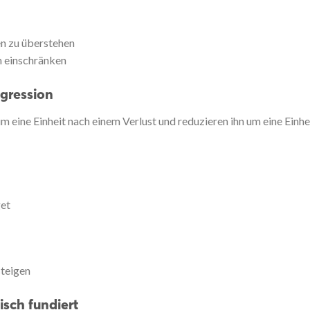
en zu überstehen
em einschränken
ogression
 eine Einheit nach einem Verlust und reduzieren ihn um eine Einhe
get
steigen
sch fundiert