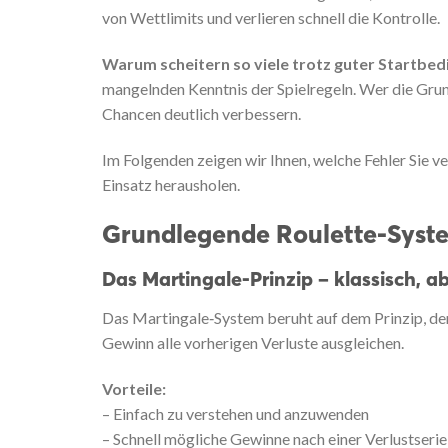
von Wettlimits und verlieren schnell die Kontrolle.
Warum scheitern so viele trotz guter Startbe
mangelnden Kenntnis der Spielregeln. Wer die Grun
Chancen deutlich verbessern.
Im Folgenden zeigen wir Ihnen, welche Fehler Sie ve
Einsatz herausholen.
Grundlegende Roulette‑Syst
Das Martingale‑Prinzip – klassisch, ab
Das Martingale‑System beruht auf dem Prinzip, den 
Gewinn alle vorherigen Verluste ausgleichen.
Vorteile:
– Einfach zu verstehen und anzuwenden
– Schnell mögliche Gewinne nach einer Verlustserie