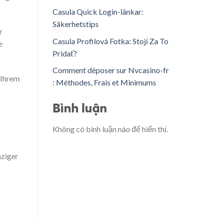
Casula Quick Login-länkar:
Säkerhetstips
r
Casula Profilová Fotka: Stojí Za To
e
Pridať?
Comment déposer sur Nvcasino-fr
 Ihrem
: Méthodes, Frais et Minimums
Bình luận
Không có bình luận nào để hiển thị.
nziger