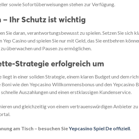
teller sowie Sofortüberweisungen stehen zur Verfügung.
– Ihr Schutz ist wichtig
n Sie daran, verantwortungsbewusst zu spielen. Setzen Sie sich kl
n Yep Casino und spielen Sie nur mit Geld, das Sie entbehren könne
it zu überwachen und Pausen zu ermöglichen.
lette‑Strategie erfolgreich um
 liegt in einer soliden Strategie, einem klaren Budget und dem rich
tive Boni wie den Yepcasino Willkommensbonus und den Yepcasino 
, schnelle Auszahlungen und einen erstklassigen Kundenservice.
mieren und gleichzeitig von einem vertrauenswürdigen Anbieter zu
ortal.
annung am Tisch – besuchen Sie
Yepcasino Spiel De offiziell
.