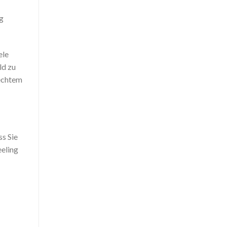
ng
ele
ld zu
 echtem
s Sie
eeling