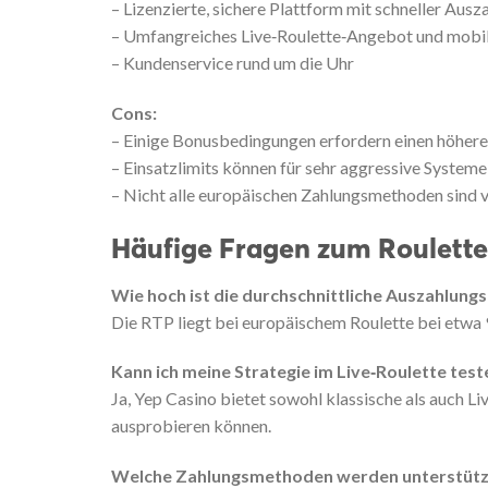
– Lizenzierte, sichere Plattform mit schneller Ausz
– Umfangreiches Live‑Roulette‑Angebot und mobi
– Kundenservice rund um die Uhr
Cons:
– Einige Bonusbedingungen erfordern einen höhere
– Einsatzlimits können für sehr aggressive Systeme
– Nicht alle europäischen Zahlungsmethoden sind 
Häufige Fragen zum Roulette
Wie hoch ist die durchschnittliche Auszahlung
Die RTP liegt bei europäischem Roulette bei etwa 
Kann ich meine Strategie im Live‑Roulette test
Ja, Yep Casino bietet sowohl klassische als auch L
ausprobieren können.
Welche Zahlungsmethoden werden unterstütz