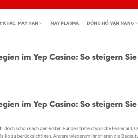
Y KHẮC, MÁY HÀN
MÁY PLASMA
ĐỒNG HỒ VẠN NĂNG
egien im Yep Casino: So steigern Sie
egien im Yep Casino: So steigern Sie
ch, doch schon nach den ersten Runden treten typische Fehler auf. O
 Risiko zu berücksichtigen. Andere wiederum ignorieren die Bedeut