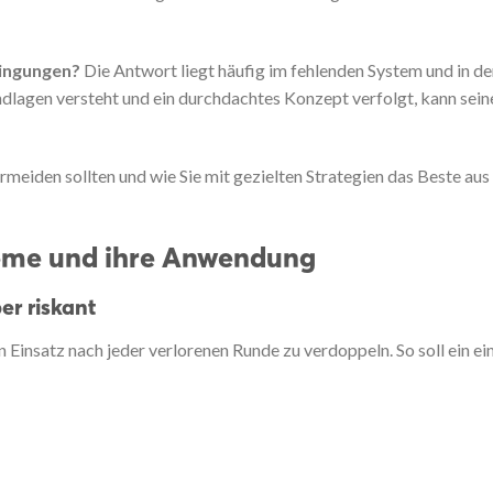
dingungen?
Die Antwort liegt häufig im fehlenden System und in de
dlagen versteht und ein durchdachtes Konzept verfolgt, kann sein
rmeiden sollten und wie Sie mit gezielten Strategien das Beste aus
eme und ihre Anwendung
er riskant
Einsatz nach jeder verlorenen Runde zu verdoppeln. So soll ein ei