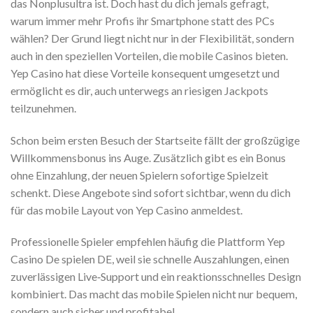
das Nonplusultra ist. Doch hast du dich jemals gefragt,
warum immer mehr Profis ihr Smartphone statt des PCs
wählen? Der Grund liegt nicht nur in der Flexibilität, sondern
auch in den speziellen Vorteilen, die mobile Casinos bieten.
Yep Casino hat diese Vorteile konsequent umgesetzt und
ermöglicht es dir, auch unterwegs an riesigen Jackpots
teilzunehmen.
Schon beim ersten Besuch der Startseite fällt der großzügige
Willkommensbonus ins Auge. Zusätzlich gibt es ein Bonus
ohne Einzahlung, der neuen Spielern sofortige Spielzeit
schenkt. Diese Angebote sind sofort sichtbar, wenn du dich
für das mobile Layout von Yep Casino anmeldest.
Professionelle Spieler empfehlen häufig die Plattform Yep
Casino De spielen DE, weil sie schnelle Auszahlungen, einen
zuverlässigen Live‑Support und ein reaktionsschnelles Design
kombiniert. Das macht das mobile Spielen nicht nur bequem,
sondern auch sicher und profitabel.