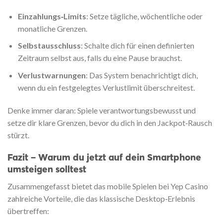
Einzahlungs‑Limits
: Setze tägliche, wöchentliche oder
monatliche Grenzen.
Selbstausschluss
: Schalte dich für einen definierten
Zeitraum selbst aus, falls du eine Pause brauchst.
Verlustwarnungen
: Das System benachrichtigt dich,
wenn du ein festgelegtes Verlustlimit überschreitest.
Denke immer daran: Spiele verantwortungsbewusst und
setze dir klare Grenzen, bevor du dich in den Jackpot‑Rausch
stürzt.
Fazit – Warum du jetzt auf dein Smartphone
umsteigen solltest
Zusammengefasst bietet das mobile Spielen bei Yep Casino
zahlreiche Vorteile, die das klassische Desktop‑Erlebnis
übertreffen: