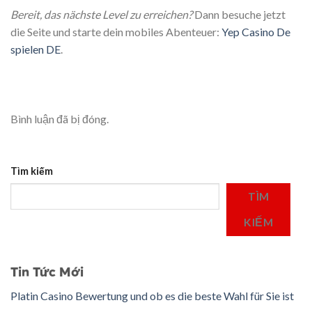
Bereit, das nächste Level zu erreichen?
Dann besuche jetzt
die Seite und starte dein mobiles Abenteuer:
Yep Casino De
spielen DE
.
Bình luận đã bị đóng.
Tìm kiếm
TÌM
KIẾM
Tin Tức Mới
Platin Casino Bewertung und ob es die beste Wahl für Sie ist