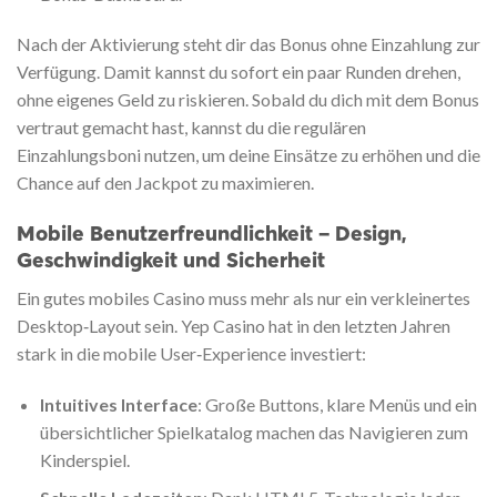
Nach der Aktivierung steht dir das Bonus ohne Einzahlung zur
Verfügung. Damit kannst du sofort ein paar Runden drehen,
ohne eigenes Geld zu riskieren. Sobald du dich mit dem Bonus
vertraut gemacht hast, kannst du die regulären
Einzahlungsboni nutzen, um deine Einsätze zu erhöhen und die
Chance auf den Jackpot zu maximieren.
Mobile Benutzerfreundlichkeit – Design,
Geschwindigkeit und Sicherheit
Ein gutes mobiles Casino muss mehr als nur ein verkleinertes
Desktop‑Layout sein. Yep Casino hat in den letzten Jahren
stark in die mobile User‑Experience investiert:
Intuitives Interface
: Große Buttons, klare Menüs und ein
übersichtlicher Spielkatalog machen das Navigieren zum
Kinderspiel.