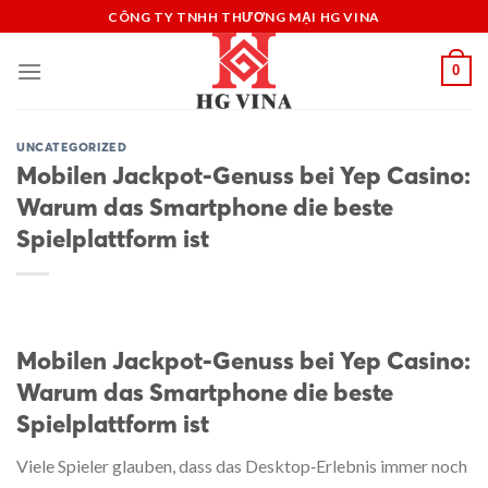
Skip
CÔNG TY TNHH THƯƠNG MẠI HG VINA
to
content
0
UNCATEGORIZED
Mobilen Jackpot-Genuss bei Yep Casino:
Warum das Smartphone die beste
Spielplattform ist
Mobilen Jackpot-Genuss bei Yep Casino:
Warum das Smartphone die beste
Spielplattform ist
Viele Spieler glauben, dass das Desktop‑Erlebnis immer noch