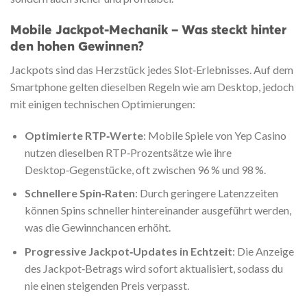
Mobile Jackpot‑Mechanik – Was steckt hinter
den hohen Gewinnen?
Jackpots sind das Herzstück jedes Slot‑Erlebnisses. Auf dem
Smartphone gelten dieselben Regeln wie am Desktop, jedoch
mit einigen technischen Optimierungen:
Optimierte RTP‑Werte
: Mobile Spiele von Yep Casino
nutzen dieselben RTP‑Prozentsätze wie ihre
Desktop‑Gegenstücke, oft zwischen 96 % und 98 %.
Schnellere Spin‑Raten
: Durch geringere Latenzzeiten
können Spins schneller hintereinander ausgeführt werden,
was die Gewinnchancen erhöht.
Progressive Jackpot‑Updates in Echtzeit
: Die Anzeige
des Jackpot‑Betrags wird sofort aktualisiert, sodass du
nie einen steigenden Preis verpasst.