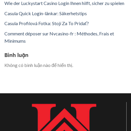
Wie der Luckystart Casino Login Ihnen hilft, sicher zu spielen
Casula Quick Login-länkar: Säkerhetstips
Casula Profilová Fotka: Stojí Za To Pridať?
Comment déposer sur Nvcasino-fr : Méthodes, Frais et
Minimums
Bình luận
Không có bình luận nào để hiển thị.