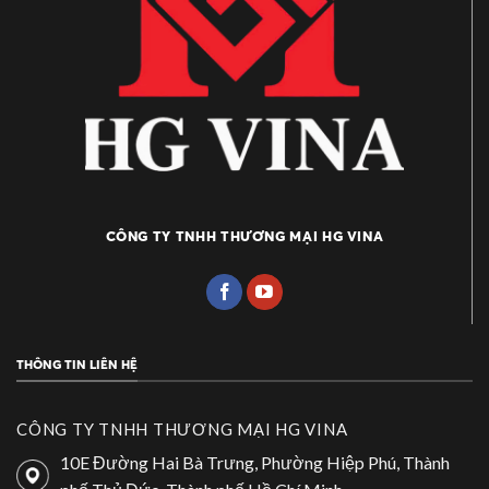
CÔNG TY TNHH THƯƠNG MẠI HG VINA
THÔNG TIN LIÊN HỆ
CÔNG TY TNHH THƯƠNG MẠI HG VINA
10E Đường Hai Bà Trưng, Phường Hiệp Phú, Thành