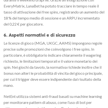
EveryMatrix, LunaBet ha potuto tracciare in tempo reale il
tasso di attivazione dei free spins, registrando un aumento del
18 % del tempo medio di sessione e un ARPU incrementato
del 0,22 € per giocatore.
6. Aspetti normativi e di sicurezza
Le licenze di gioco (MGA, UKGC, AAMS) impongono regole
precise sulle promozioni che coinvolgono i free spins. In
particolare, è obbligatorio indicare chiaramente il wagering
richiesto, le limitazioni temporali e il valore monetario dei
spin. Nei giochi da tavolo, la normativa richiede inoltre che il
bonus non alteri le probabilità di vincita del gioco principale,
per cui il trigger deve essere indipendente dal risultato della
mano.
NetEnt utilizza sistemi anti‑fraud basati su machine learning
per monitorare pattern di abuso, come l’uso di bot per