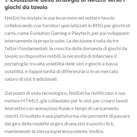
giochi da tavolo
NetEnt ha iniziato la sua incursione nel settore tavolo
collaborando con fornitori specializzati in RNG per giochi di
carte, come Evolution Gaming e Playtech, per poi sviluppare
internamente la propria suite. La decisione è nata da tre
fattori fondamentali: la crescita della domanda di giochi da
tavolo su dispositivi mobili, la necessità di bilanciare il
portafoglio tra alta volatilità delle slot e giochi a bassa
volatilità, e l’opportunità di differenziarsi in un mercato
saturo di slot tradizionali.
Dal punto di vista tecnologico, NetEnt ha riutilizzato il suo
motore HTML5, già collaudato per le slot, per creare tavoli
interattivi con animazioni fluide e tempi di caricamento
ridotti. Il risultato è una piattaforma che permette di passare
dal giro della roulette al giro di una slot in pochi click,
mantenendo la stessa esperienza utente. Inoltre,