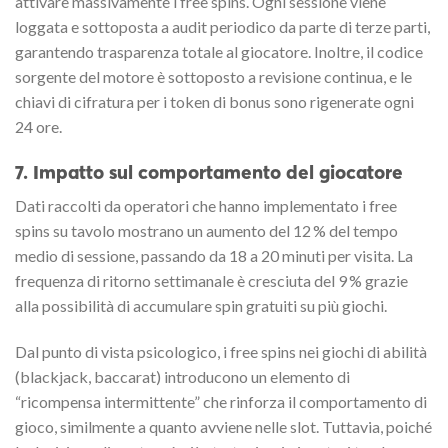
attivare massivamente i free spins. Ogni sessione viene
loggata e sottoposta a audit periodico da parte di terze parti,
garantendo trasparenza totale al giocatore. Inoltre, il codice
sorgente del motore è sottoposto a revisione continua, e le
chiavi di cifratura per i token di bonus sono rigenerate ogni
24 ore.
7. Impatto sul comportamento del giocatore
Dati raccolti da operatori che hanno implementato i free
spins su tavolo mostrano un aumento del 12 % del tempo
medio di sessione, passando da 18 a 20 minuti per visita. La
frequenza di ritorno settimanale è cresciuta del 9 % grazie
alla possibilità di accumulare spin gratuiti su più giochi.
Dal punto di vista psicologico, i free spins nei giochi di abilità
(blackjack, baccarat) introducono un elemento di
“ricompensa intermittente” che rinforza il comportamento di
gioco, similmente a quanto avviene nelle slot. Tuttavia, poiché