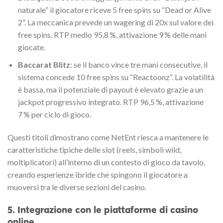
naturale” il giocatore riceve 5 free spins su “Dead or Alive
2”. La meccanica prevede un wagering di 20x sul valore dei
free spins. RTP medio 95,8 %, attivazione 9 % delle mani
giocate.
Baccarat Blitz
: se il banco vince tre mani consecutive, il
sistema concede 10 free spins su “Reactoonz”. La volatilità
è bassa, ma il potenziale di payout è elevato grazie a un
jackpot progressivo integrato. RTP 96,5 %, attivazione
7 % per ciclo di gioco.
Questi titoli dimostrano come NetEnt riesca a mantenere le
caratteristiche tipiche delle slot (reels, simboli wild,
moltiplicatori) all’interno di un contesto di gioco da tavolo,
creando esperienze ibride che spingono il giocatore a
muoversi tra le diverse sezioni del casino.
5. Integrazione con le piattaforme di casino
online