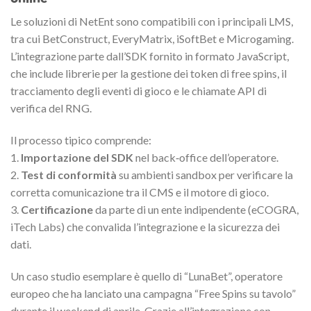
Le soluzioni di NetEnt sono compatibili con i principali LMS,
tra cui BetConstruct, EveryMatrix, iSoftBet e Microgaming.
L’integrazione parte dall’SDK fornito in formato JavaScript,
che include librerie per la gestione dei token di free spins, il
tracciamento degli eventi di gioco e le chiamate API di
verifica del RNG.
Il processo tipico comprende:
1.
Importazione del SDK
nel back‑office dell’operatore.
2.
Test di conformità
su ambienti sandbox per verificare la
corretta comunicazione tra il CMS e il motore di gioco.
3.
Certificazione
da parte di un ente indipendente (eCOGRA,
iTech Labs) che convalida l’integrazione e la sicurezza dei
dati.
Un caso studio esemplare è quello di “LunaBet”, operatore
europeo che ha lanciato una campagna “Free Spins su tavolo”
durante il weekend di aprile. Grazie all’integrazione con