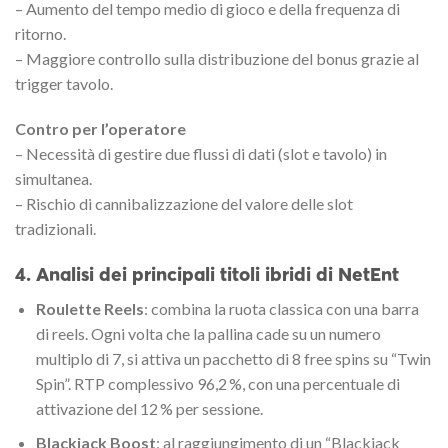
– Aumento del tempo medio di gioco e della frequenza di
ritorno.
– Maggiore controllo sulla distribuzione del bonus grazie al
trigger tavolo.
Contro per l’operatore
– Necessità di gestire due flussi di dati (slot e tavolo) in
simultanea.
– Rischio di cannibalizzazione del valore delle slot
tradizionali.
4. Analisi dei principali titoli ibridi di NetEnt
Roulette Reels
: combina la ruota classica con una barra
di reels. Ogni volta che la pallina cade su un numero
multiplo di 7, si attiva un pacchetto di 8 free spins su “Twin
Spin”. RTP complessivo 96,2 %, con una percentuale di
attivazione del 12 % per sessione.
Blackjack Boost
: al raggiungimento di un “Blackjack