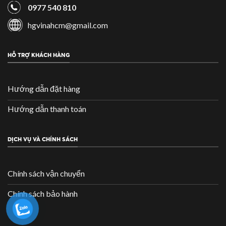
0977 540 810
hgvinahcm@gmail.com
HỖ TRỢ KHÁCH HÀNG
Hướng dẫn đặt hàng
Hướng dẫn thanh toán
DỊCH VỤ VÀ CHÍNH SÁCH
Chính sách vận chuyển
Chính sách bảo hành