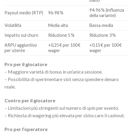
mano
94‑96 % (influenza
Payout medio (RTP)
96‑98 %
della variante)
Volatilità
Media‑alta
Bassa‑media
Impatto sul churn
Riduzione 5 %
Riduzione 3 %
ARPU aggiuntivo
+0,25 € per 100 €
+0,15 € per 100 €
per utente
wager
wager
Pro per il giocatore
– Maggiore varietà di bonus in un’unica sessione.
– Possibilità di sperimentare slot senza spendere denaro
reale.
Contro per il giocatore
– Limitazioni più stringenti sul numero di spin per evento.
– Richiesta di wagering più elevata per sbloccare il cashout.
Pro per l’operatore