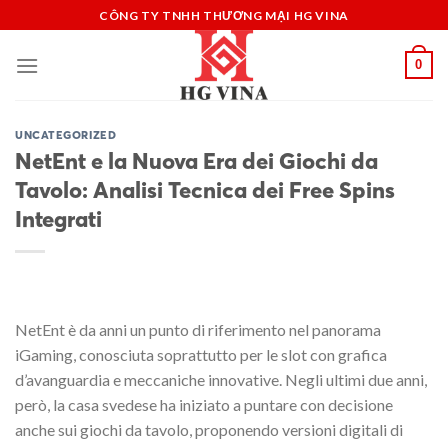
Skip
CÔNG TY TNHH THƯƠNG MẠI HG VINA
to
content
0
UNCATEGORIZED
NetEnt e la Nuova Era dei Giochi da
Tavolo: Analisi Tecnica dei Free Spins
Integrati
NetEnt è da anni un punto di riferimento nel panorama
iGaming, conosciuta soprattutto per le slot con grafica
d’avanguardia e meccaniche innovative. Negli ultimi due anni,
però, la casa svedese ha iniziato a puntare con decisione
anche sui giochi da tavolo, proponendo versioni digitali di