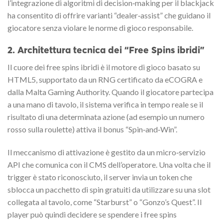
l’integrazione di algoritmi di decision‑making per il blackjack
ha consentito di offrire varianti “dealer‑assist” che guidano il
giocatore senza violare le norme di gioco responsabile.
2. Architettura tecnica dei “Free Spins ibridi”
Il cuore dei free spins ibridi è il motore di gioco basato su
HTML5, supportato da un RNG certificato da eCOGRA e
dalla Malta Gaming Authority. Quando il giocatore partecipa
a una mano di tavolo, il sistema verifica in tempo reale se il
risultato di una determinata azione (ad esempio un numero
rosso sulla roulette) attiva il bonus “Spin‑and‑Win”.
Il meccanismo di attivazione è gestito da un micro‑servizio
API che comunica con il CMS dell’operatore. Una volta che il
trigger è stato riconosciuto, il server invia un token che
sblocca un pacchetto di spin gratuiti da utilizzare su una slot
collegata al tavolo, come “Starburst” o “Gonzo’s Quest”. Il
player può quindi decidere se spendere i free spins