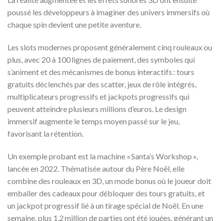
poussé les développeurs à imaginer des univers immersifs où
chaque spin devient une petite aventure.
Les slots modernes proposent généralement cinq rouleaux ou
plus, avec 20 à 100 lignes de paiement, des symboles qui
s’animent et des mécanismes de bonus interactifs : tours
gratuits déclenchés par des scatter, jeux de rôle intégrés,
multiplicateurs progressifs et jackpots progressifs qui
peuvent atteindre plusieurs millions d’euros. Le design
immersif augmente le temps moyen passé sur le jeu,
favorisant la rétention.
Un exemple probant est la machine « Santa’s Workshop »,
lancée en 2022. Thématisée autour du Père Noël, elle
combine des rouleaux en 3D, un mode bonus où le joueur doit
emballer des cadeaux pour débloquer des tours gratuits, et
un jackpot progressif lié à un tirage spécial de Noël. En une
semaine, plus 1,2 million de parties ont été jouées, générant un