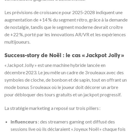
Les prévisions de croissance pour 2025‑2028 indiquent une
augmentation de +14 % du segment rétro, grâce à la demande
de nostalgie, tandis que le segment moderne devrait croître
de +22 %, porté par les innovations AR/VR et les expériences
multijoueurs.
Success‑story de Noël : le cas « Jackpot Jolly »
« Jackpot Jolly » est une machine hybride lancée en
décembre 2023. Le jeu mêle un cadre de 3 rouleaux avec des
symboles de cloche, de bonbon et de sapin, tout en offrant un
mode bonus 5 rouleaux où le joueur doit décorer un arbre
pour débloquer des tours gratuits et un jackpot progressif.
La stratégie marketing a reposé sur trois piliers :
Influenceurs
: des streamers gaming ont diffusé des
sessions live où ils déclaraient « Joyeux Noël » chaque fois