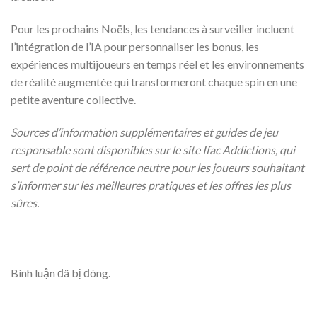
Pour les prochains Noëls, les tendances à surveiller incluent
l’intégration de l’IA pour personnaliser les bonus, les
expériences multijoueurs en temps réel et les environnements
de réalité augmentée qui transformeront chaque spin en une
petite aventure collective.
Sources d’information supplémentaires et guides de jeu
responsable sont disponibles sur le site Ifac Addictions, qui
sert de point de référence neutre pour les joueurs souhaitant
s’informer sur les meilleures pratiques et les offres les plus
sûres.
Bình luận đã bị đóng.