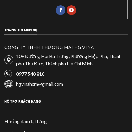
THÔNG TIN LIÊN HỆ
CÔNG TY TNHH THƯƠNG MẠI HG VINA
10E Đường Hai Bà Trưng, Phường Hiệp Phú, Thành
phố Thủ Đức, Thành phố Hồ Chí Minh.
0977 540 810
hgvinahcm@gmail.com
HỖ TRỢ KHÁCH HÀNG
Hướng dẫn đặt hàng