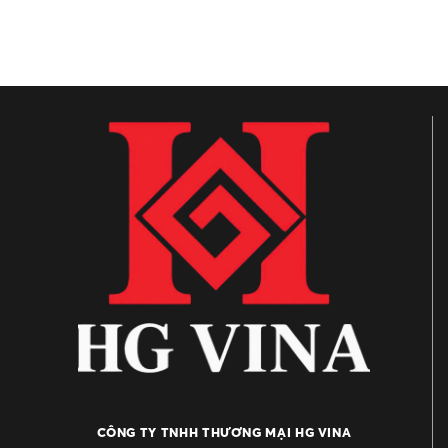
CÔNG TY TNHH THƯƠNG MẠI HG VINA