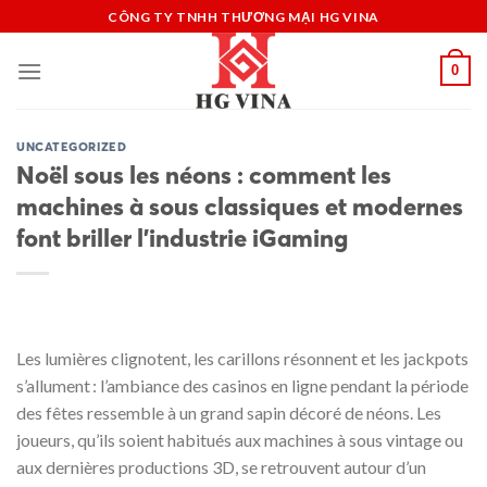
Skip
CÔNG TY TNHH THƯƠNG MẠI HG VINA
to
content
0
UNCATEGORIZED
Noël sous les néons : comment les
machines à sous classiques et modernes
font briller l’industrie iGaming
Les lumières clignotent, les carillons résonnent et les jackpots
s’allument : l’ambiance des casinos en ligne pendant la période
des fêtes ressemble à un grand sapin décoré de néons. Les
joueurs, qu’ils soient habitués aux machines à sous vintage ou
aux dernières productions 3D, se retrouvent autour d’un