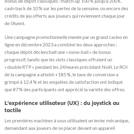
bonus de dépôt classiques : match‑up 100 % jusqu’à 200 €,
cash‑back de 10 % sur les pertes de la semaine, ou encore des
crédits de jeu offerts aux joueurs qui reviennent chaque jour
de l’Avent.
Une campagne promotionnelle menée par un grand casino en
ligne en décembre 2023 a combiné les deux approches :
chaque dépôt déclenchait une « snow‑ball » de bonus
progressif, tandis que les slots classiques offraient un
« double RTP » pendant les 24 heures précédant Noël. Le ROI
de la campagne a atteint +185 %, le taux de conversion a
grimpé à 12,4 % et les enquêtes de satisfaction ont indiqué
que 87 % des participants ont apprécié la variété des offres.
L’expérience utilisateur (UX) : du joystick au
tactile
Les premières machines à sous utilisaient un levier mécanique,
demandant aux joueurs de se placer devant un appareil