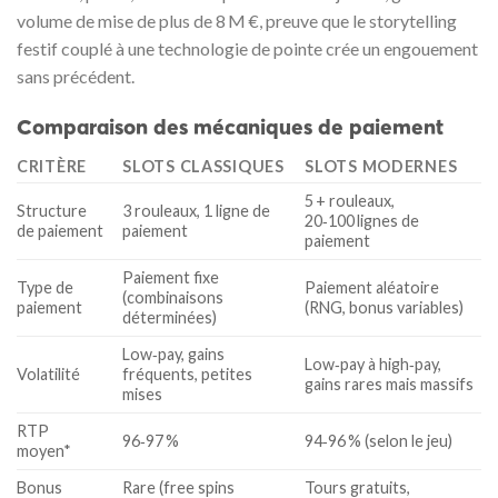
volume de mise de plus de 8 M €, preuve que le storytelling
festif couplé à une technologie de pointe crée un engouement
sans précédent.
Comparaison des mécaniques de paiement
CRITÈRE
SLOTS CLASSIQUES
SLOTS MODERNES
5 + rouleaux,
Structure
3 rouleaux, 1 ligne de
20‑100 lignes de
de paiement
paiement
paiement
Paiement fixe
Type de
Paiement aléatoire
(combinaisons
paiement
(RNG, bonus variables)
déterminées)
Low‑pay, gains
Low‑pay à high‑pay,
Volatilité
fréquents, petites
gains rares mais massifs
mises
RTP
96‑97 %
94‑96 % (selon le jeu)
moyen*
Bonus
Rare (free spins
Tours gratuits,