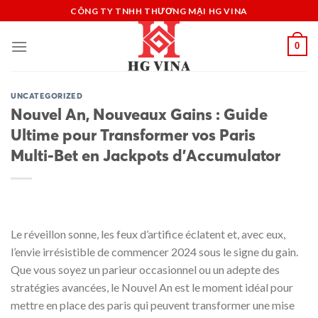
Skip
CÔNG TY TNHH THƯƠNG MẠI HG VINA
to
content
0
UNCATEGORIZED
Nouvel An, Nouveaux Gains : Guide
Ultime pour Transformer vos Paris
Multi‑Bet en Jackpots d’Accumulator
Le réveillon sonne, les feux d’artifice éclatent et, avec eux,
l’envie irrésistible de commencer 2024 sous le signe du gain.
Que vous soyez un parieur occasionnel ou un adepte des
stratégies avancées, le Nouvel An est le moment idéal pour
mettre en place des paris qui peuvent transformer une mise