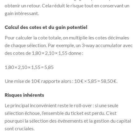
obtenir un retour. Cela réduit le risque tout en conservant un
gain intéressant.
Calcul des cotes et du gain potentiel
Pour calculer la cote totale, on multiplie les cotes décimales
de chaque sélection. Par exemple, un 3‑way accumulator avec
des cotes de 1,80 × 2,10 × 1,55 donne :
1,80 × 2,10 × 1,55 = 5,85
Une mise de 10 € rapporte alors : 10 € × 5,85 = 58,50 €.
Risques inhérents
Le principal inconvénient reste le roll‑over : si une seule
sélection échoue, l’ensemble du ticket est perdu. C’est
pourquoi la sélection des événements et la gestion du capital
sont cruciales.