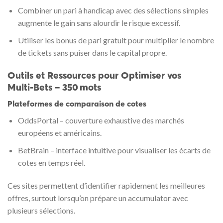
Combiner un pari à handicap avec des sélections simples
augmente le gain sans alourdir le risque excessif.
Utiliser les bonus de pari gratuit pour multiplier le nombre
de tickets sans puiser dans le capital propre.
Outils et Ressources pour Optimiser vos
Multi‑Bets – 350 mots
Plateformes de comparaison de cotes
OddsPortal – couverture exhaustive des marchés
européens et américains.
BetBrain – interface intuitive pour visualiser les écarts de
cotes en temps réel.
Ces sites permettent d’identifier rapidement les meilleures
offres, surtout lorsqu’on prépare un accumulator avec
plusieurs sélections.