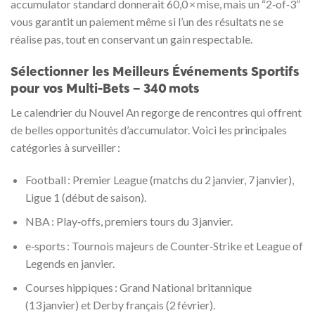
accumulator standard donnerait 60,0 × mise, mais un “2‑of‑3”
vous garantit un paiement même si l’un des résultats ne se
réalise pas, tout en conservant un gain respectable.
Sélectionner les Meilleurs Événements Sportifs
pour vos Multi‑Bets – 340 mots
Le calendrier du Nouvel An regorge de rencontres qui offrent
de belles opportunités d’accumulator. Voici les principales
catégories à surveiller :
Football : Premier League (matchs du 2 janvier, 7 janvier),
Ligue 1 (début de saison).
NBA : Play‑offs, premiers tours du 3 janvier.
e‑sports : Tournois majeurs de Counter‑Strike et League of
Legends en janvier.
Courses hippiques : Grand National britannique
(13 janvier) et Derby français (2 février).