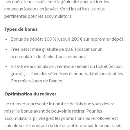
Les opérateurs rivalisent d’ingéniosité pour attirer les
nouveaux joueurs en janvier. Voici les offres les plus
pertinentes pour les accumulators.
Types de bonus
Bonus de dépôt : 100 % jusqu’à 200 € sur le premier dépôt.
Free bets : mise gratuite de 10 € à placer sur un
accumulator de 3 sélections minimum.
Risk‑free accumulator : remboursement du ticket (en pari
gratuit) si l’une des sélections échoue, valable pendant les
7 premiers jours de l’année.
Optimisation du rollover
Le rollover représente le nombre de fois que vous devez
miser le bonus avant de pouvoir le retirer. Pour les
accumulators, privilégiez les promotions où le rollover est
calculé sur le montant du ticket plutôt que sur le bonus seul.