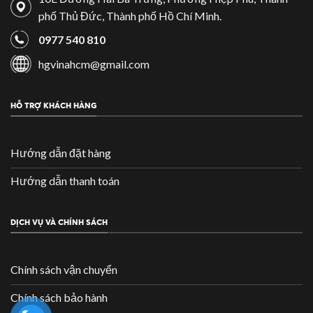
phố Thủ Đức, Thành phố Hồ Chí Minh.
0977 540 810
hgvinahcm@gmail.com
HỖ TRỢ KHÁCH HÀNG
Hướng dẫn đặt hàng
Hướng dẫn thanh toán
DỊCH VỤ VÀ CHÍNH SÁCH
Chính sách vận chuyển
Chính sách bảo hành