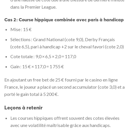
dans la Premier League.
Cas 2 : Course hippique combinée avec paris à handicap
Mise : 15 €
Sélections : Grand National (cote 9,0), Derby Français
(cote 6,5), pari à handicap +2 sur le cheval favori (cote 2,0)
Cote totale : 9,0 × 6,5 × 2,0 = 117,0
Gain : 15 € × 117,0 = 1 755 €
En ajoutant un free bet de 25 € fourni par le casino en ligne
France, le joueur a placé un second accumulator (cote 3,0) et a
porté le gain total à 5 200 €.
Leçons à retenir
Les courses hippiques offrent souvent des cotes élevées
avec une volatilité maîtrisable grâce aux handicaps.