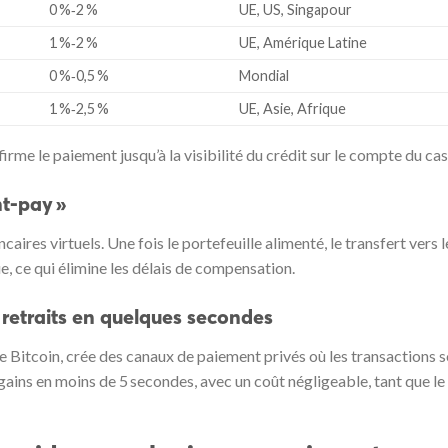
0 %‑2 %
UE, US, Singapour
1 %‑2 %
UE, Amérique Latine
0 %‑0,5 %
Mondial
1 %‑2,5 %
UE, Asie, Afrique
e le paiement jusqu’à la visibilité du crédit sur le compte du cas
nt‑pay »
res virtuels. Une fois le portefeuille alimenté, le transfert vers l
e, ce qui élimine les délais de compensation.
 retraits en quelques secondes
Bitcoin, crée des canaux de paiement privés où les transactions 
s gains en moins de 5 secondes, avec un coût négligeable, tant que le