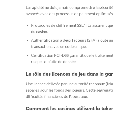
La rapidité ne doit jamais compromettre la sécurit
avancés avec des processus de paiement optimisés
Protocoles de chiffrement SSL/TLS assurent que 
du casino.
Authentification à deux facteurs (2FA) ajoute u
transaction avec un code unique.
Certification PCI‑DSS garantit que le traitement 
risques de fuite de données.
Le rôle des licences de jeu dans la g
Une licence délivrée par une autorité reconnue (Ma
séparés pour les fonds des joueurs. Cette ségrégati
difficultés financières de l’opérateur.
Comment les casinos utilisent la toke