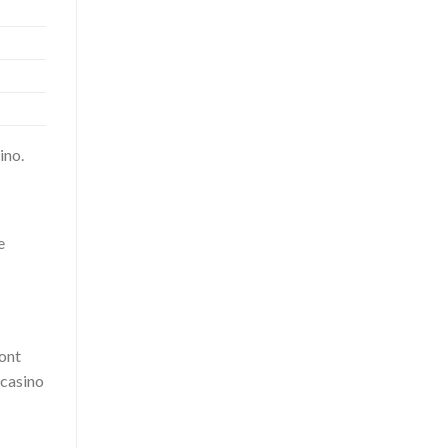
ino.
e
sont
 casino