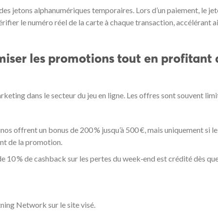
des jetons alphanumériques temporaires. Lors d’un paiement, le jet
rifier le numéro réel de la carte à chaque transaction, accélérant ai
miser les promotions tout en profitant 
rketing dans le secteur du jeu en ligne. Les offres sont souvent lim
inos offrent un bonus de 200 % jusqu’à 500 €, mais uniquement si l
ent de la promotion.
 de 10 % de cashback sur les pertes du week‑end est crédité dès que
tning Network sur le site visé.