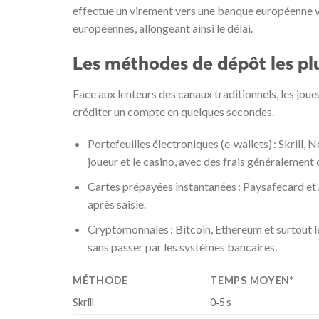
effectue un virement vers une banque européenne v
européennes, allongeant ainsi le délai.
Les méthodes de dépôt les pl
Face aux lenteurs des canaux traditionnels, les joue
créditer un compte en quelques secondes.
Portefeuilles électroniques (e‑wallets) : Skrill,
joueur et le casino, avec des frais généralement 
Cartes prépayées instantanées : Paysafecard et
après saisie.
Cryptomonnaies : Bitcoin, Ethereum et surtout 
sans passer par les systèmes bancaires.
MÉTHODE
TEMPS MOYEN*
Skrill
0‑5 s