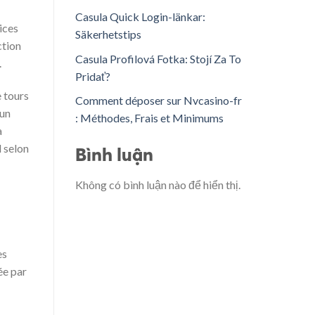
Casula Quick Login-länkar:
ices
Säkerhetstips
ction
Casula Profilová Fotka: Stojí Za To
.
Pridať?
e tours
Comment déposer sur Nvcasino-fr
 un
: Méthodes, Frais et Minimums
a
l selon
Bình luận
Không có bình luận nào để hiển thị.
es
ée par