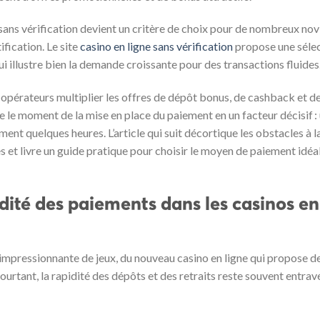
 sans vérification devient un critère de choix pour de nombreux nov
ification. Le site
casino en ligne sans vérification
propose une séle
ui illustre bien la demande croissante pour des transactions fluides
s opérateurs multiplier les offres de dépôt bonus, de cashback et d
 le moment de la mise en place du paiement en un facteur décisif :
ment quelques heures. L’article qui suit décortique les obstacles à l
s et livre un guide pratique pour choisir le moyen de paiement idéa
idité des paiements dans les casinos en
e impressionnante de jeux, du nouveau casino en ligne qui propose d
Pourtant, la rapidité des dépôts et des retraits reste souvent entrav