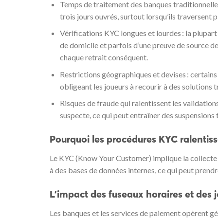
Temps de traitement des banques traditionnelles
trois jours ouvrés, surtout lorsqu’ils traversent 
Vérifications KYC longues et lourdes : la plupart
de domicile et parfois d’une preuve de source de
chaque retrait conséquent.
Restrictions géographiques et devises : certains
obligeant les joueurs à recourir à des solutions t
Risques de fraude qui ralentissent les validatio
suspecte, ce qui peut entraîner des suspensions 
Pourquoi les procédures KYC ralentiss
Le KYC (Know Your Customer) implique la collecte e
à des bases de données internes, ce qui peut prendr
L’impact des fuseaux horaires et des 
Les banques et les services de paiement opèrent gén