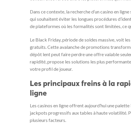
Dans ce contexte, la recherche d’un casino en ligne
qui souhaitent éviter les longues procédures d’ident
de plateformes où les formalités sont limitées, ce q
Le Black Friday, période de soldes massive, voit le
gratuits. Cette avalanche de promotions transforme
dépôt lent peut faire perdre une offre valable seule
rapidité, propose les solutions les plus performante
votre profil de joueur.
Les principaux freins à la rap
ligne
Les casinos en ligne offrent aujourd’hui une palett
jackpots progressifs aux tables à haute volatilité. 
plusieurs facteurs.