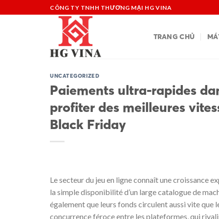
Skip
CÔNG TY TNHH THƯƠNG MẠI HG VINA
to
content
TRANG CHỦ
MÁ
UNCATEGORIZED
Paiements ultra‑rapides dan
profiter des meilleures vite
Black Friday
Le secteur du jeu en ligne connaît une croissance e
la simple disponibilité d’un large catalogue de mach
également que leurs fonds circulent aussi vite que l
concurrence féroce entre les plateformes, qui rivali