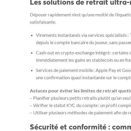
Les solutions de retrait ultra
Déposer rapidement n’est qu’une moitié de l’équation 
satisfaisante.
Virements instantanés via services spécialisés :
depuis le compte bancaire du joueur, sans passer
Cash‑out en crypto‑exchange intégré : certains 
immédiatement les gains en stablecoin ou en fiat,
Services de paiement mobile : Apple Pay et Goog
une confirmation quasi instantanée sur le compt
Astuces pour éviter les limites de retrait quot
– Planifier plusieurs petits retraits plutôt qu’un seu
– Vérifier le statut KYC du compte ; un profil compl
– Utiliser plusieurs méthodes de paiement afin de ré
Sécurité et conformité : comm