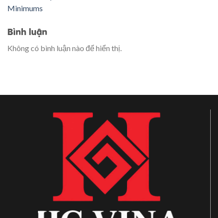
Minimums
Bình luận
Không có bình luận nào để hiển thị.