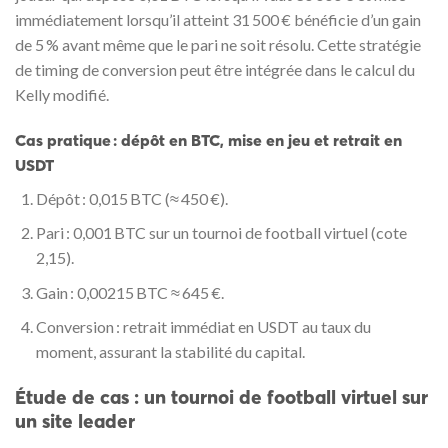
immédiatement lorsqu’il atteint 31 500 € bénéficie d’un gain
de 5 % avant même que le pari ne soit résolu. Cette stratégie
de timing de conversion peut être intégrée dans le calcul du
Kelly modifié.
Cas pratique : dépôt en BTC, mise en jeu et retrait en
USDT
Dépôt : 0,015 BTC (≈ 450 €).
Pari : 0,001 BTC sur un tournoi de football virtuel (cote
2,15).
Gain : 0,00215 BTC ≈ 645 €.
Conversion : retrait immédiat en USDT au taux du
moment, assurant la stabilité du capital.
Étude de cas : un tournoi de football virtuel sur
un site leader