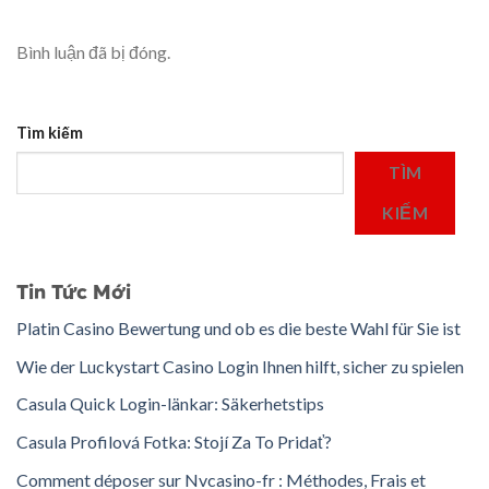
Bình luận đã bị đóng.
Tìm kiếm
TÌM
KIẾM
Tin Tức Mới
Platin Casino Bewertung und ob es die beste Wahl für Sie ist
Wie der Luckystart Casino Login Ihnen hilft, sicher zu spielen
Casula Quick Login-länkar: Säkerhetstips
Casula Profilová Fotka: Stojí Za To Pridať?
Comment déposer sur Nvcasino-fr : Méthodes, Frais et