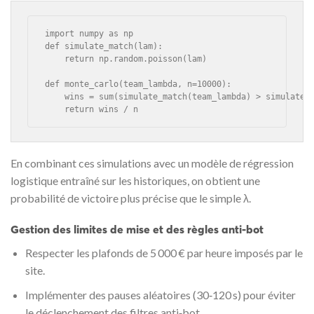
import numpy as np

def simulate_match(lam):

    return np.random.poisson(lam)

def monte_carlo(team_lambda, n=10000):

    wins = sum(simulate_match(team_lambda) > simulate_m
En combinant ces simulations avec un modèle de régression
logistique entraîné sur les historiques, on obtient une
probabilité de victoire plus précise que le simple λ.
Gestion des limites de mise et des règles anti‑bot
Respecter les plafonds de 5 000 € par heure imposés par le
site.
Implémenter des pauses aléatoires (30‑120 s) pour éviter
le déclenchement des filtres anti‑bot.