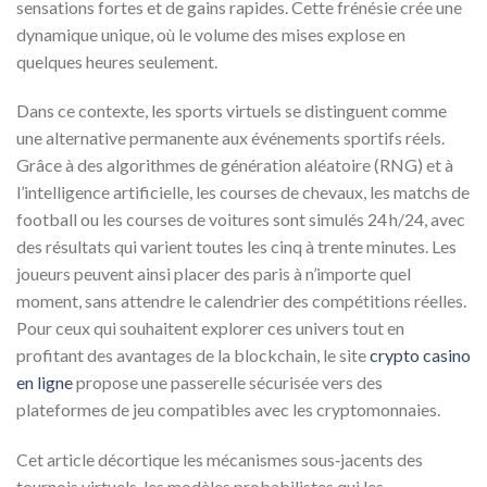
sensations fortes et de gains rapides. Cette frénésie crée une
dynamique unique, où le volume des mises explose en
quelques heures seulement.
Dans ce contexte, les sports virtuels se distinguent comme
une alternative permanente aux événements sportifs réels.
Grâce à des algorithmes de génération aléatoire (RNG) et à
l’intelligence artificielle, les courses de chevaux, les matchs de
football ou les courses de voitures sont simulés 24 h/24, avec
des résultats qui varient toutes les cinq à trente minutes. Les
joueurs peuvent ainsi placer des paris à n’importe quel
moment, sans attendre le calendrier des compétitions réelles.
Pour ceux qui souhaitent explorer ces univers tout en
profitant des avantages de la blockchain, le site
crypto casino
en ligne
propose une passerelle sécurisée vers des
plateformes de jeu compatibles avec les cryptomonnaies.
Cet article décortique les mécanismes sous‑jacents des
tournois virtuels, les modèles probabilistes qui les