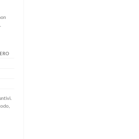
non
.
IERO
ntivi.
todo,