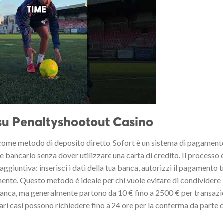
 su Penaltyshootout Casino
come metodo di deposito diretto. Sofort è un sistema di pagamento
 bancario senza dover utilizzare una carta di credito. Il processo 
giuntiva: inserisci i dati della tua banca, autorizzi il pagamento 
nte. Questo metodo è ideale per chi vuole evitare di condividere i
la banca, ma generalmente partono da 10 € fino a 2500 € per transazi
ari casi possono richiedere fino a 24 ore per la conferma da parte d