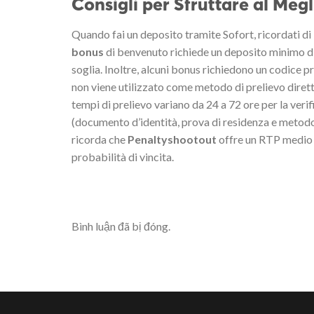
Consigli per Sfruttare al Megl
Quando fai un deposito tramite Sofort, ricordati di
bonus
di benvenuto richiede un deposito minimo di
soglia. Inoltre, alcuni bonus richiedono un codice pr
non viene utilizzato come metodo di prelievo diretto
tempi di prelievo variano da 24 a 72 ore per la ver
(documento d’identità, prova di residenza e metodo d
ricorda che
Penaltyshootout
offre un RTP medio de
probabilità di vincita.
Bình luận đã bị đóng.