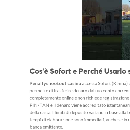
Cos’è Sofort e Perché Usarlo
Penaltyshootout casino
accetta Sofort (Klarna) 
permette di trasferire denaro dal tuo conto corrente
completamente online e non richiede registrazione ag
PIN/TAN e il denaro viene accreditato istantaneame
della carta. I limiti di deposito variano in base al
tempi di elaborazione sono immediati, anche se in r
banca emittente.