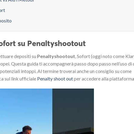
ort
posito
Sofort su Penaltyshootout
ettuare depositi su
Penaltyshootout
, Sofort (oggi noto come Kla
uropei. Questa guida ti accompagnerà passo dopo passo nell’uso di
potenziali intoppi. Al termine troverai anche un consiglio su come
a sul link ufficiale
Penalty shoot out
per accedere alla piattaforma