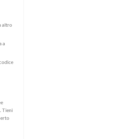
 altro
a a
 codice
ee
. Tieni
certo