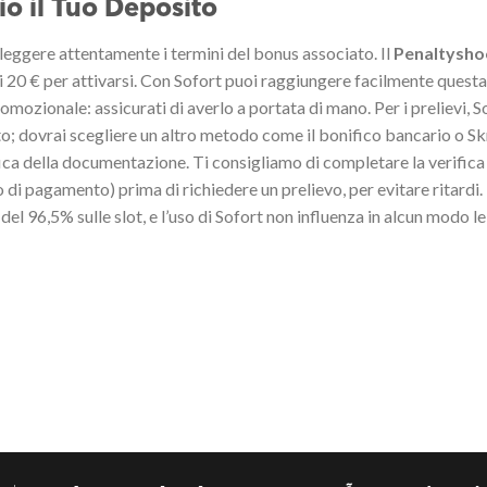
io il Tuo Deposito
 leggere attentamente i termini del bonus associato. Il
Penaltysho
 20 € per attivarsi. Con Sofort puoi raggiungere facilmente questa
omozionale: assicurati di averlo a portata di mano. Per i prelievi, S
; dovrai scegliere un altro metodo come il bonifico bancario o Skri
ifica della documentazione. Ti consigliamo di completare la verific
i pagamento) prima di richiedere un prelievo, per evitare ritardi. 
l 96,5% sulle slot, e l’uso di Sofort non influenza in alcun modo le