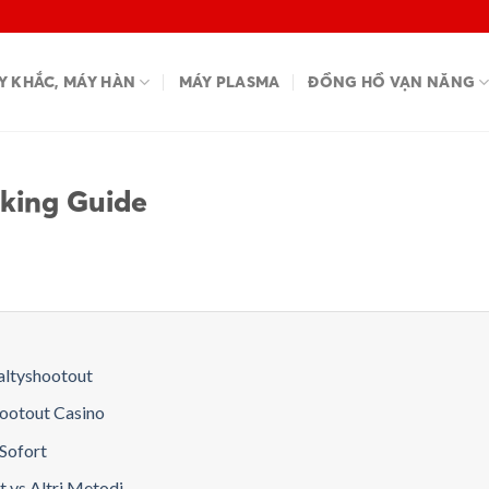
Y KHẮC, MÁY HÀN
MÁY PLASMA
ĐỒNG HỒ VẠN NĂNG
nking Guide
naltyshootout
hootout Casino
 Sofort
 vs Altri Metodi