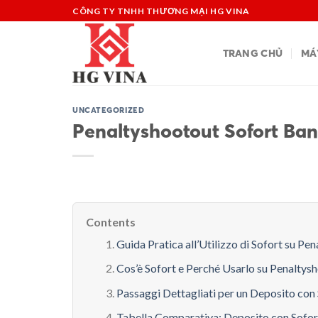
Skip
CÔNG TY TNHH THƯƠNG MẠI HG VINA
to
content
TRANG CHỦ
MÁ
UNCATEGORIZED
Penaltyshootout Sofort Ba
Contents
Guida Pratica all’Utilizzo di Sofort su Pe
Cos’è Sofort e Perché Usarlo su Penaltys
Passaggi Dettagliati per un Deposito con
Tabella Comparativa: Deposito con Sofort