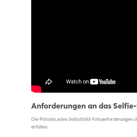
Anforderungen an das Selfie-
Die Pistolocasino Selbstbild-Fotoanforderungen si
erfüllen: