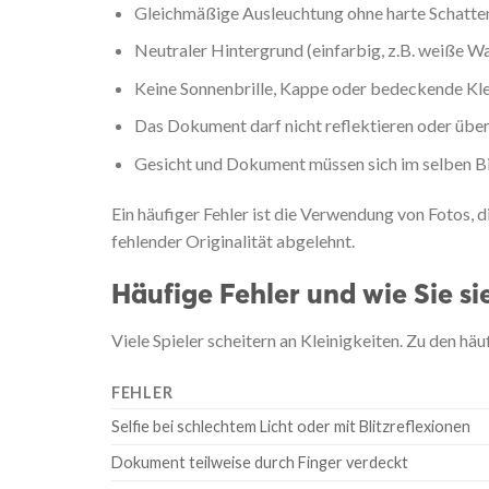
Gleichmäßige Ausleuchtung ohne harte Schatte
Neutraler Hintergrund (einfarbig, z.B. weiße W
Keine Sonnenbrille, Kappe oder bedeckende Kle
Das Dokument darf nicht reflektieren oder überb
Gesicht und Dokument müssen sich im selben Bi
Ein häufiger Fehler ist die Verwendung von Fotos, 
fehlender Originalität abgelehnt.
Häufige Fehler und wie Sie s
Viele Spieler scheitern an Kleinigkeiten. Zu den hä
FEHLER
Selfie bei schlechtem Licht oder mit Blitzreflexionen
Dokument teilweise durch Finger verdeckt