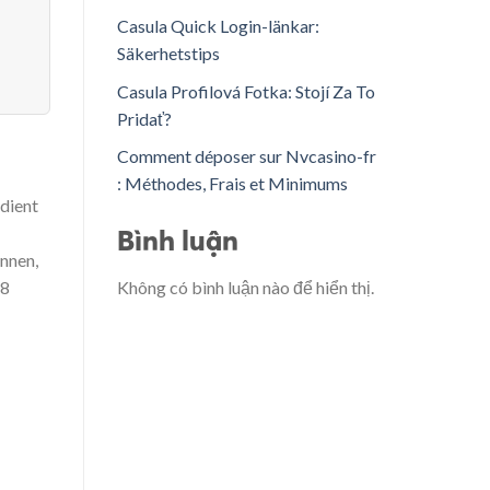
Casula Quick Login-länkar:
Säkerhetstips
Casula Profilová Fotka: Stojí Za To
Pridať?
Comment déposer sur Nvcasino-fr
: Méthodes, Frais et Minimums
 dient
Bình luận
nnen,
48
Không có bình luận nào để hiển thị.