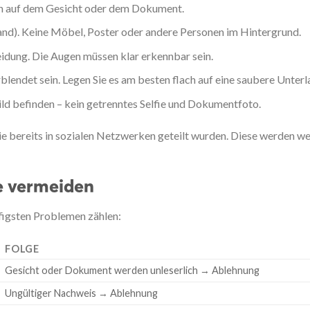
n auf dem Gesicht oder dem Dokument.
and). Keine Möbel, Poster oder andere Personen im Hintergrund.
idung. Die Augen müssen klar erkennbar sein.
lendet sein. Legen Sie es am besten flach auf eine saubere Unterl
ld befinden – kein getrenntes Selfie und Dokumentfoto.
die bereits in sozialen Netzwerken geteilt wurden. Diese werden w
ie vermeiden
ufigsten Problemen zählen:
FOLGE
Gesicht oder Dokument werden unleserlich → Ablehnung
Ungültiger Nachweis → Ablehnung