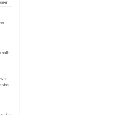
änger
ino
erhalb
 wie
spins
dem Sie