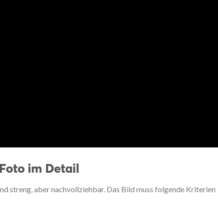
Foto im Detail
nd streng, aber nachvollziehbar. Das Bild muss folgende Kriterien