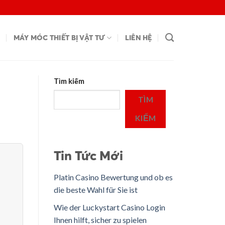
MÁY MÓC THIẾT BỊ VẬT TƯ
LIÊN HỆ
Tìm kiếm
TÌM
KIẾM
Tin Tức Mới
Platin Casino Bewertung und ob es
die beste Wahl für Sie ist
Wie der Luckystart Casino Login
Ihnen hilft, sicher zu spielen