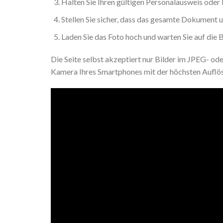
Halten Sie Ihren gültigen Personalausweis oder 
Stellen Sie sicher, dass das gesamte Dokument un
Laden Sie das Foto hoch und warten Sie auf die 
Die Seite selbst akzeptiert nur Bilder im JPEG- 
Kamera Ihres Smartphones mit der höchsten Auflö