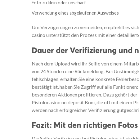
Foto zu klein oder unscharf
Verwendung eines abgelaufenen Ausweises
Um Verzögerungen zu vermeiden, empfiehlt es sich,
casino unterstützt den Prozess mit einer detaillie
Dauer der Verifizierung und n
Nach dem Upload wird Ihr Selfie von einem Mitarbe
von 24 Stunden eine Rückmeldung. Bei Unstimmigkei
fehlschlagen, erhalten Sie eine konkrete Fehlerbes
bestätigt ist, haben Sie Zugriff auf alle Funktione
besonderen Aktionen profitieren. Dazu gehört de
Pistolocasino no deposit Boni, die oft mit einem P
werden nach erfolgreicher Verifizierung gutgeschr
Fazit: Mit den richtigen Fotos
Die Selfie-Verifizierung bei Pistolocasino ist ein kl