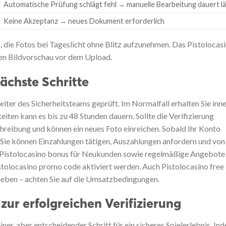
Automatische Prüfung schlägt fehl → manuelle Bearbeitung dauert l
Keine Akzeptanz → neues Dokument erforderlich
 die Fotos bei Tageslicht ohne Blitz aufzunehmen. Das Pistolocas
rten Bildvorschau vor dem Upload.
ächste Schritte
iter des Sicherheitsteams geprüft. Im Normalfall erhalten Sie inn
ten kann es bis zu 48 Stunden dauern. Sollte die Verifizierung
chreibung und können ein neues Foto einreichen. Sobald Ihr Konto
n: Sie können Einzahlungen tätigen, Auszahlungen anfordern und von
r Pistolocasino bonus für Neukunden sowie regelmäßige Angebote
istolocasino promo code aktiviert werden. Auch Pistolocasino free 
ieben – achten Sie auf die Umsatzbedingungen.
 zur erfolgreichen Verifizierung
einer, aber entscheidender Schritt für ein sicheres Spielerlebnis. In