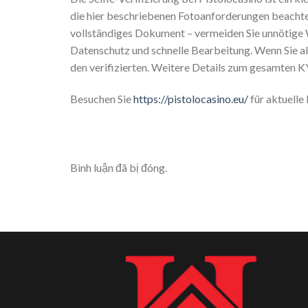
die hier beschriebenen Fotoanforderungen beachten
vollständiges Dokument – vermeiden Sie unnötige 
Datenschutz und schnelle Bearbeitung. Wenn Sie all
den verifizierten. Weitere Details zum gesamten KYC
Besuchen Sie
https://pistolocasino.eu/
für aktuelle
Bình luận đã bị đóng.