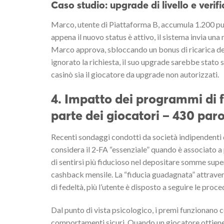
Caso studio: upgrade di livello e verifi
Marco, utente di Piattaforma B, accumula 1.200 pu
appena il nuovo status è attivo, il sistema invia un
Marco approva, sbloccando un bonus di ricarica del
ignorato la richiesta, il suo upgrade sarebbe stato
casinò sia il giocatore da upgrade non autorizzati.
4. Impatto dei programmi di f
parte dei giocatori – 430 paro
Recenti sondaggi condotti da società indipendenti d
considera il 2‑FA “essenziale” quando è associato a p
di sentirsi più fiducioso nel depositare somme supe
cashback mensile. La “fiducia guadagnata” attraverso 
di fedeltà, più l’utente è disposto a seguire le proce
Dal punto di vista psicologico, i premi funzionano
comportamenti sicuri. Quando un giocatore ottiene 