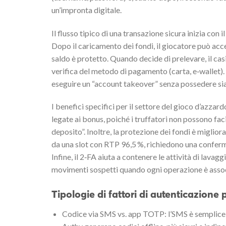
un’impronta digitale.
Il flusso tipico di una transazione sicura inizia con 
Dopo il caricamento dei fondi, il giocatore può acce
saldo è protetto. Quando decide di prelevare, il c
verifica del metodo di pagamento (carta, e‑wallet)
eseguire un “account takeover” senza possedere sia le
I benefici specifici per il settore del gioco d’azzar
legate ai bonus, poiché i truffatori non possono fac
deposito”. Inoltre, la protezione dei fondi è migliora
da una slot con RTP 96,5 %, richiedono una conferma 
Infine, il 2‑FA aiuta a contenere le attività di lavag
movimenti sospetti quando ogni operazione è associa
Tipologie di fattori di autenticazione 
Codice via SMS vs. app TOTP: l’SMS è semplice