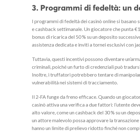
3. Programmi di fedeltà: un d
I programmi di fedeltà dei casinò online si basano s
e cashback settimanale. Un giocatore che punta €1
bonus di ricarica del 50 % su un deposito successivo. 
assistenza dedicata e inviti a tornei esclusivi con 
Tuttavia, questi incentivi possono diventare un’arm
criminali, poiché un furto di credenziali può tradurs
Inoltre, i truffatori potrebbero tentare di manipolar
vulnerabilità nei sistemi di tracciamento.
Il 2‑FA funge da freno efficace. Quando un giocatore
casinò attiva una verifica a due fattori: l’utente 
alto valore, come un cashback del 30 % su un depos
un attore malevolo possa approvare la transazione s
hanno un limite di prelievo ridotto finché non comple