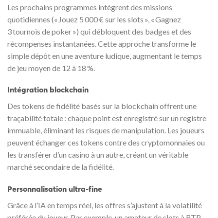
Les prochains programmes intègrent des missions
quotidiennes (« Jouez 5 000 € sur les slots », « Gagnez
3 tournois de poker ») qui débloquent des badges et des
récompenses instantanées. Cette approche transforme le
simple dépôt en une aventure ludique, augmentant le temps
de jeu moyen de 12 à 18 %.
Intégration blockchain
Des tokens de fidélité basés sur la blockchain offrent une
traçabilité totale : chaque point est enregistré sur un registre
immuable, éliminant les risques de manipulation. Les joueurs
peuvent échanger ces tokens contre des cryptomonnaies ou
les transférer d’un casino à un autre, créant un véritable
marché secondaire de la fidélité.
Personnalisation ultra‑fine
Grâce à l’IA en temps réel, les offres s’ajustent à la volatilité
préférée du joueur. Par exemple, un amateur de slots à RTP