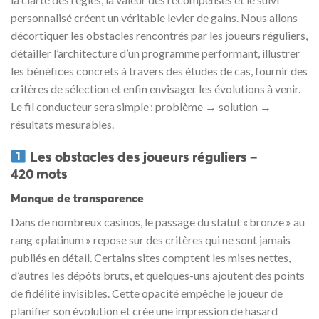
personnalisé créent un véritable levier de gains. Nous allons
décortiquer les obstacles rencontrés par les joueurs réguliers,
détailler l’architecture d’un programme performant, illustrer
les bénéfices concrets à travers des études de cas, fournir des
critères de sélection et enfin envisager les évolutions à venir.
Le fil conducteur sera simple : problème → solution →
résultats mesurables.
Les obstacles des joueurs réguliers –
420 mots
Manque de transparence
Dans de nombreux casinos, le passage du statut « bronze » au
rang « platinum » repose sur des critères qui ne sont jamais
publiés en détail. Certains sites comptent les mises nettes,
d’autres les dépôts bruts, et quelques-uns ajoutent des points
de fidélité invisibles. Cette opacité empêche le joueur de
planifier son évolution et crée une impression de hasard