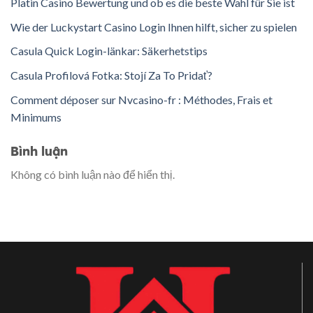
Platin Casino Bewertung und ob es die beste Wahl für Sie ist
Wie der Luckystart Casino Login Ihnen hilft, sicher zu spielen
Casula Quick Login-länkar: Säkerhetstips
Casula Profilová Fotka: Stojí Za To Pridať?
Comment déposer sur Nvcasino-fr : Méthodes, Frais et
Minimums
Bình luận
Không có bình luận nào để hiển thị.