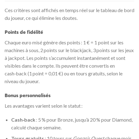
Ces critères sont affichés en temps réel sur le tableau de bord
du joueur, ce qui élimine les doutes.
Points de fidélité
Chaque euro misé génère des points : 1 € = 1 point sur les
machines à sous, 2 points sur le blackjack, 3 points sur les jeux
à jackpot. Les points s’accumulent instantanément et sont
visibles dans le compte. Ils peuvent être convertis en
cash‑back (1 point = 0,01 €) ou en tours gratuits, selon le
niveau du joueur.
Bonus personnalisés
Les avantages varient selon le statut :
Cash‑back
: 5 % pour Bronze, jusqu’à 20 % pour Diamond,
calculé chaque semaine.
Tours gratuits
: 10 tours sur
Gonzo’s Quest
chaque mois