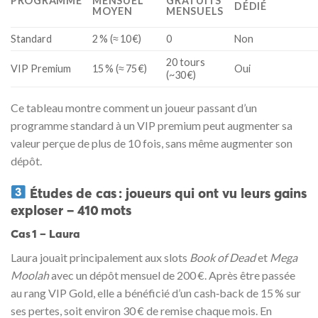
PROGRAMME
MENSUEL
GRATUITS
DÉDIÉ
MOYEN
MENSUELS
Standard
2 % (≈ 10 €)
0
Non
20 tours
VIP Premium
15 % (≈ 75 €)
Oui
(~30 €)
Ce tableau montre comment un joueur passant d’un
programme standard à un VIP premium peut augmenter sa
valeur perçue de plus de 10 fois, sans même augmenter son
dépôt.
Études de cas : joueurs qui ont vu leurs gains
exploser – 410 mots
Cas 1 – Laura
Laura jouait principalement aux slots
Book of Dead
et
Mega
Moolah
avec un dépôt mensuel de 200 €. Après être passée
au rang VIP Gold, elle a bénéficié d’un cash‑back de 15 % sur
ses pertes, soit environ 30 € de remise chaque mois. En