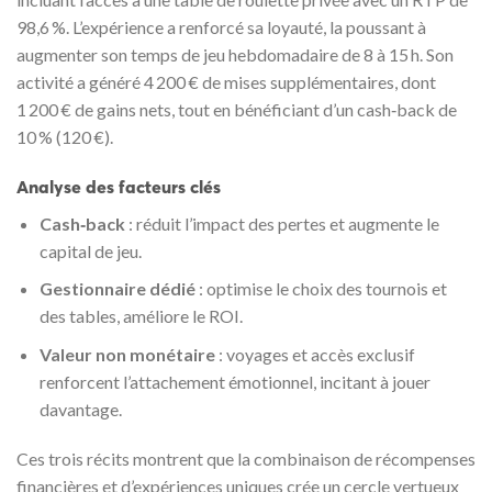
98,6 %. L’expérience a renforcé sa loyauté, la poussant à
augmenter son temps de jeu hebdomadaire de 8 à 15 h. Son
activité a généré 4 200 € de mises supplémentaires, dont
1 200 € de gains nets, tout en bénéficiant d’un cash‑back de
10 % (120 €).
Analyse des facteurs clés
Cash‑back
: réduit l’impact des pertes et augmente le
capital de jeu.
Gestionnaire dédié
: optimise le choix des tournois et
des tables, améliore le ROI.
Valeur non monétaire
: voyages et accès exclusif
renforcent l’attachement émotionnel, incitant à jouer
davantage.
Ces trois récits montrent que la combinaison de récompenses
financières et d’expériences uniques crée un cercle vertueux