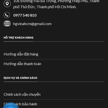
10E Đường Hai Bà Trưng, Phường Hiệp Phú, Thành
phố Thủ Đức, Thành phố Hồ Chí Minh.
0977 540 810
hgvinahcm@gmail.com
HỖ TRỢ KHÁCH HÀNG
Hướng dẫn đặt hàng
Hướng dẫn thanh toán
DỊCH VỤ VÀ CHÍNH SÁCH
Chính sách vận chuyển
Chính sách bảo hành