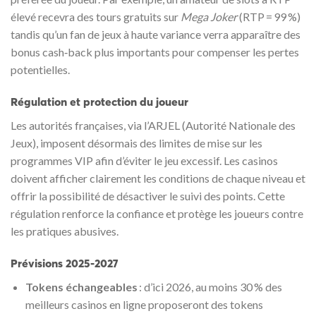
élevé recevra des tours gratuits sur
Mega Joker
(RTP = 99 %)
tandis qu’un fan de jeux à haute variance verra apparaître des
bonus cash‑back plus importants pour compenser les pertes
potentielles.
Régulation et protection du joueur
Les autorités françaises, via l’ARJEL (Autorité Nationale des
Jeux), imposent désormais des limites de mise sur les
programmes VIP afin d’éviter le jeu excessif. Les casinos
doivent afficher clairement les conditions de chaque niveau et
offrir la possibilité de désactiver le suivi des points. Cette
régulation renforce la confiance et protège les joueurs contre
les pratiques abusives.
Prévisions 2025‑2027
Tokens échangeables
: d’ici 2026, au moins 30 % des
meilleurs casinos en ligne proposeront des tokens