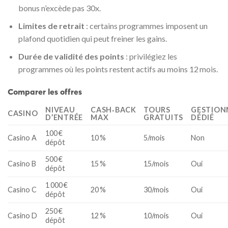
bonus n’excède pas 30x.
Limites de retrait
: certains programmes imposent un
plafond quotidien qui peut freiner les gains.
Durée de validité des points
: privilégiez les
programmes où les points restent actifs au moins 12 mois.
Comparer les offres
NIVEAU
CASH‑BACK
TOURS
GESTION
CASINO
D’ENTRÉE
MAX
GRATUITS
DÉDIÉ
100 €
Casino A
10 %
5/mois
Non
dépôt
500 €
Casino B
15 %
15/mois
Oui
dépôt
1 000 €
Casino C
20 %
30/mois
Oui
dépôt
250 €
Casino D
12 %
10/mois
Oui
dépôt