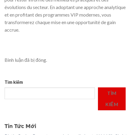
évolutions du secteur. En adoptant une approche analytique
et en profitant des programmes VIP modernes, vous
transformerez chaque mise en une opportunité de gain
accrue.
Bình luận đã bị đóng.
Tìm kiếm
TÌM
KIẾM
Tin Tức Mới