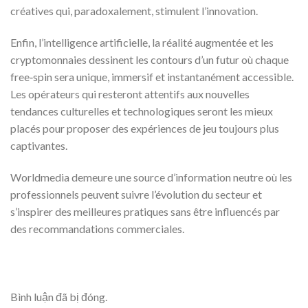
créatives qui, paradoxalement, stimulent l’innovation.
Enfin, l’intelligence artificielle, la réalité augmentée et les
cryptomonnaies dessinent les contours d’un futur où chaque
free‑spin sera unique, immersif et instantanément accessible.
Les opérateurs qui resteront attentifs aux nouvelles
tendances culturelles et technologiques seront les mieux
placés pour proposer des expériences de jeu toujours plus
captivantes.
Worldmedia demeure une source d’information neutre où les
professionnels peuvent suivre l’évolution du secteur et
s’inspirer des meilleures pratiques sans être influencés par
des recommandations commerciales.
Bình luận đã bị đóng.