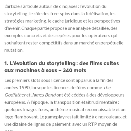
L’article s’articule autour de cinq axes : l’évolution du
storytelling, le rôle des free‑spins dans la fidélisation, les
stratégies marketing, le cadre juridique et les perspectives
d’avenir. Chaque partie propose une analyse détaillée, des
exemples concrets et des repères pour les opérateurs qui
souhaitent rester compétitifs dans un marché en perpétuelle
mutation.
1. L’évolution du storytelling : des films cultes
aux machines à sous – 340 mots
Les premiers slots sous licence sont apparus à la fin des
années 1990, lorsque les licences de films comme
The
Godfather
et
James Bond
ont été cédées à des développeurs
européens. À l’époque, la transposition était rudimentaire :
quelques images fixes, un thème musical reconnaissable et un
logo flamboyant. Le gameplay restait limité à cinq rouleaux et
une dizaine de lignes de paiement, avec un RTP moyen de