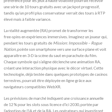
préférence pour les jeux à haute volatilité pourrait recevoir
une série de 10 tours gratuits avec un jackpot progressif,
tandis qu’un profil plus conservateur verrait des tours à RTP
élevé mais à faible variance.
La réalité augmentée (RA) promet de transformer les
free‑spins en expériences immersives. Imaginez un joueur qui,
pendant les tours gratuits de
Mission: Impossible – Rogue
Nation
, pointe son smartphone vers une surface plane et voit
apparaître en 3‑D la scène du saut en parachute du film.
Chaque symbole qui s’aligne déclenche une animation RA,
créant une interaction physique avec le décor virtuel. Cette
technologie, déjà testée dans quelques prototypes de casinos
terrestres, pourrait être déployée en ligne grâce aux
navigateurs compatibles WebXR.
Les prévisions de marché indiquent une croissance annuelle
de 12 % pour les slots sous licence d’ici 2030, portée par
l’adoption de l’IA et de la RA. Les opérateurs qui investiront