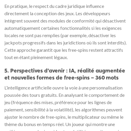
En pratique, le respect du cadre juridique influence
directement la conception des jeux. Les développeurs
intègrent souvent des modules de conformité qui désactivent
automatiquement certaines fonctionnalités si les exigences
locales ne sont pas remplies (par exemple, désactiver les
jackpots progressifs dans les juridictions où ils sont interdits).
Cette approche garantit que les free‑spins restent attractifs
tout en étant pleinement légaux.
5. Perspectives d’avenir : IA, réalité augmentée
et nouvelles formes de free‑spins – 360 mots
L’intelligence artificielle ouvre la voie à une personnalisation
poussée des tours gratuits. En analysant le comportement de
jeu (fréquence des mises, préférence pour les lignes de
paiement, sensibilité à la volatilité), les algorithmes peuvent
ajuster le nombre de free‑spins, le multiplicateur ou même le
thème du bonus en temps réel. Un joueur qui montre une