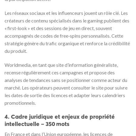
Les réseaux sociaux et les influenceurs jouent un rôle clé. Les
créateurs de contenu spécialisés dans le gaming publient des
« first‑look » et des sessions de jeu en direct, souvent
accompagnés de codes de free‑spins personnalisés. Cette
stratégie génère du trafic organique et renforce la crédibilité
du produit.
Worldmedia, en tant que site d’information généraliste,
recense régulièrement ces campagnes et propose des
analyses de tendances sans se positionner comme acteur du
marché. Les opérateurs peuvent consulter le site pour suivre
les dates de sortie des licences et adapter leurs calendriers
promotionnels.
4. Cadre juridique et enjeux de propriété
intellectuelle – 350 mots
En France et dans l’Union européenne, les licences de