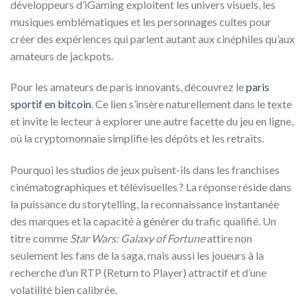
développeurs d’iGaming exploitent les univers visuels, les
musiques emblématiques et les personnages cultes pour
créer des expériences qui parlent autant aux cinéphiles qu’aux
amateurs de jackpots.
Pour les amateurs de paris innovants, découvrez le
paris
sportif en bitcoin
. Ce lien s’insère naturellement dans le texte
et invite le lecteur à explorer une autre facette du jeu en ligne,
où la cryptomonnaie simplifie les dépôts et les retraits.
Pourquoi les studios de jeux puisent-ils dans les franchises
cinématographiques et télévisuelles ? La réponse réside dans
la puissance du storytelling, la reconnaissance instantanée
des marques et la capacité à générer du trafic qualifié. Un
titre comme
Star Wars: Galaxy of Fortune
attire non
seulement les fans de la saga, mais aussi les joueurs à la
recherche d’un RTP (Return to Player) attractif et d’une
volatilité bien calibrée.