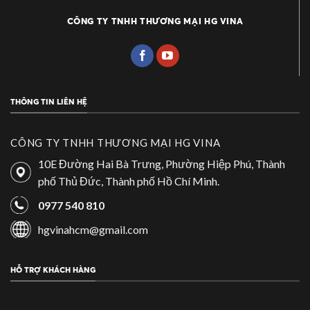
CÔNG TY TNHH THƯƠNG MẠI HG VINA
THÔNG TIN LIÊN HỆ
CÔNG TY TNHH THƯƠNG MẠI HG VINA
10E Đường Hai Bà Trưng, Phường Hiệp Phú, Thành
phố Thủ Đức, Thành phố Hồ Chí Minh.
0977 540 810
hgvinahcm@gmail.com
HỖ TRỢ KHÁCH HÀNG