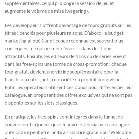
supplémentaires, ce qui prolonge la session de jeu et
augmente le volume de mise (wagering).
Les développeurs offrent davantage de tours gratuits sur les
titres licenciés pour plusieurs raisons. D’abord, le budget
marketing alloué à une licence reconnue est souvent plus
conséquent, ce qui permet d’investir dans des bonus
attractifs. Ensuite, les éditeurs de films ou de séries voient
dans les free‑spins une forme de cross‑promotion : chaque
tour gratuit devient une vitrine supplémentaire pour la
franchise, renforçant la notoriété du produit audiovisuel.
Enfin, les opérateurs utilisent ces bonus pour différencier leur
catalogue, en proposant des offres exclusives qui ne sont pas
disponibles sur les slots classiques.
En pratique, les free‑spins sont intégrés dans le funnel de
conversion. Un joueur qui découvre le jeu via une campagne
publicitaire peut être incité à s’inscrire grâce à un “Welcome