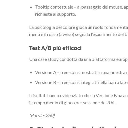
Tooltip contestuale – al passaggio del mouse, a
richieste al supporto.
La psicologia del colore gioca un ruolo fondamentale:
mentre il rosso (avviso) segnala l’esaurimento del b
Test A/B più efficaci
Una case study condotta da una piattaforma europe
Versione A – free‑spins mostrati in una finestra
Versione B – free‑spins integrati nella barra la
I risultati hanno evidenziato che la Versione B ha 
il tempo medio di gioco per sessione del 8 %.
(Parole: 260)