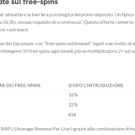
te sui free‑spins
er abbattere la barriera psicologica del primo deposito. Un tipico
u Sic Bo, nessun requisito di scommessa”. Questa offerta converte 
solo cash‑back.
 dei top‑player con “free‑spins settimanali” legati a un livello di l
 ottengono 50 free‑spins ogni lunedì, più un moltiplicatore 2× sul v
MA DEI FREE‑SPINS
DOPO L’INTRODUZIONE
16 %
22 %
€58
l’ARPU (Average Revenue Per User) grazie alla combinazione di m