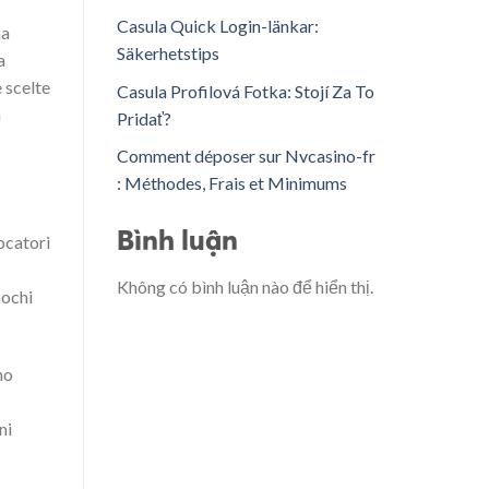
Casula Quick Login-länkar:
na
Säkerhetstips
a
e scelte
Casula Profilová Fotka: Stojí Za To
a
Pridať?
Comment déposer sur Nvcasino-fr
: Méthodes, Frais et Minimums
Bình luận
ocatori
Không có bình luận nào để hiển thị.
pochi
mo
ni