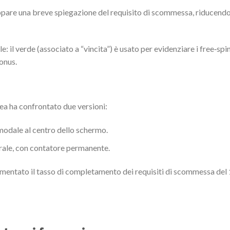
ppare una breve spiegazione del requisito di scommessa, riducendo
 il verde (associato a “vincita”) è usato per evidenziare i free‑spin
onus.
a ha confrontato due versioni:
 modale al centro dello schermo.
terale, con contatore permanente.
aumentato il tasso di completamento dei requisiti di scommessa del