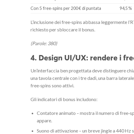
Con 5 free‑spins per 200 € di puntata
94,5 %
L’inclusione dei free‑spins abbassa leggermente l’
richiesto per sbloccare il bonus.
(Parole: 380)
4. Design UI/UX: rendere i free
Un’interfaccia ben progettata deve distinguere chia
una tavola centrale con i tre dadi, una barra lateral
free‑spins sono attivi.
Gli indicatori di bonus includono:
Contatore animato – mostra il numero di free‑spi
appare.
Suono di attivazione – un breve jingle a 440 Hz s