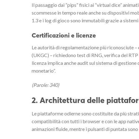
Il passaggio dai “pips” fisici ai “virtual dice” anima
scommesse in tempo reale anche su dispositivi mobil
1.3 e i log di gioco sono immutabili grazie a sistemi
Certificazioni e licenze
Le autorità di regolamentazione più riconosciu
(UKGC) – richiedono test di RNG, verifica del RTP (
licenza implica anche audit sul sistema di gestione
monetario”.
(Parole: 340)
2. Architettura delle piattaf
Le piattaforme odierne sono costituite da più stra
compatibilità con tutti i browser e con le app nat
animazioni fluide, mentre i pulsanti di puntata son