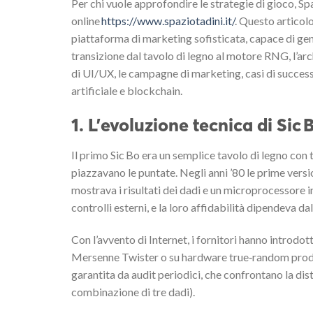
Per chi vuole approfondire le strategie di gioco, Spa
online
https://www.spaziotadini.it/
. Questo articol
piattaforma di marketing sofisticata, capace di ge
transizione dal tavolo di legno al motore RNG, l’arc
di UI/UX, le campagne di marketing, casi di successo
artificiale e blockchain.
1. L’evoluzione tecnica di Sic
Il primo Sic Bo era un semplice tavolo di legno con
piazzavano le puntate. Negli anni ’80 le prime versi
mostrava i risultati dei dadi e un microprocessore 
controlli esterni, e la loro affidabilità dipendeva d
Con l’avvento di Internet, i fornitori hanno introd
Mersenne Twister o su hardware true‑random produce
garantita da audit periodici, che confrontano la dist
combinazione di tre dadi).