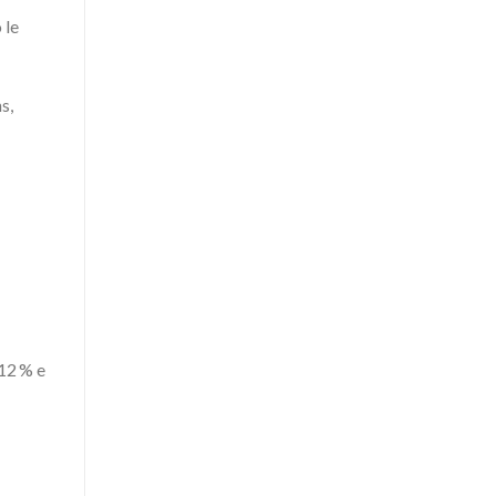
 le
s,
 12 % e