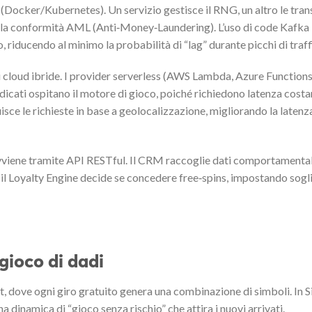
i (Docker/Kubernetes). Un servizio gestisce il RNG, un altro le tran
 per la conformità AML (Anti‑Money‑Laundering). L’uso di code Kafka
 riducendo al minimo la probabilità di “lag” durante picchi di traff
ni cloud ibride. I provider serverless (AWS Lambda, Azure Functions
dicati ospitano il motore di gioco, poiché richiedono latenza costa
ce le richieste in base a geolocalizzazione, migliorando la latenz
 avviene tramite API RESTful. Il CRM raccoglie dati comportamental
e, il Loyalty Engine decide se concedere free‑spins, impostando sogli
 gioco di dadi
ot, dove ogni giro gratuito genera una combinazione di simboli. In S
a dinamica di “gioco senza rischio” che attira i nuovi arrivati.