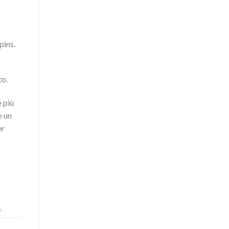
pins.
to.
è più
e un
er
Ò