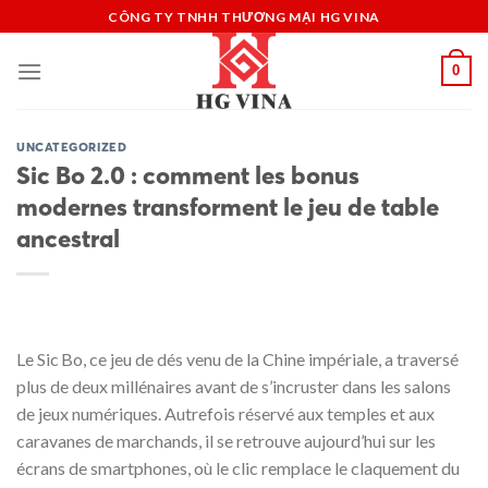
Skip
CÔNG TY TNHH THƯƠNG MẠI HG VINA
to
content
0
UNCATEGORIZED
Sic Bo 2.0 : comment les bonus
modernes transforment le jeu de table
ancestral
Le Sic Bo, ce jeu de dés venu de la Chine impériale, a traversé
plus de deux millénaires avant de s’incruster dans les salons
de jeux numériques. Autrefois réservé aux temples et aux
caravanes de marchands, il se retrouve aujourd’hui sur les
écrans de smartphones, où le clic remplace le claquement du