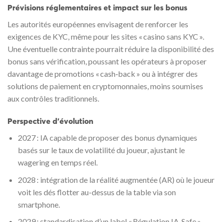
Prévisions réglementaires et impact sur les bonus
Les autorités européennes envisagent de renforcer les
exigences de KYC, même pour les sites « casino sans KYC ».
Une éventuelle contrainte pourrait réduire la disponibilité des
bonus sans vérification, poussant les opérateurs à proposer
davantage de promotions « cash‑back » ou à intégrer des
solutions de paiement en cryptomonnaies, moins soumises
aux contrôles traditionnels.
Perspective d’évolution
2027 : IA capable de proposer des bonus dynamiques
basés sur le taux de volatilité du joueur, ajustant le
wagering en temps réel.
2028 : intégration de la réalité augmentée (AR) où le joueur
voit les dés flotter au-dessus de la table via son
smartphone.
2029 : standardisation d’un label « Régulation IA‑Safe »,