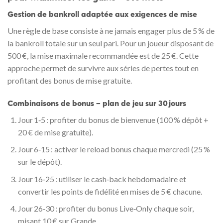
Gestion de bankroll adaptée aux exigences de mise
Une règle de base consiste à ne jamais engager plus de 5 % de
la bankroll totale sur un seul pari. Pour un joueur disposant de
500 €, la mise maximale recommandée est de 25 €. Cette
approche permet de survivre aux séries de pertes tout en
profitant des bonus de mise gratuite.
Combinaisons de bonus – plan de jeu sur 30 jours
Jour 1‑5 : profiter du bonus de bienvenue (100 % dépôt +
20 € de mise gratuite).
Jour 6‑15 : activer le reload bonus chaque mercredi (25 %
sur le dépôt).
Jour 16‑25 : utiliser le cash‑back hebdomadaire et
convertir les points de fidélité en mises de 5 € chacune.
Jour 26‑30 : profiter du bonus Live‑Only chaque soir,
misant 10 € sur Grande.