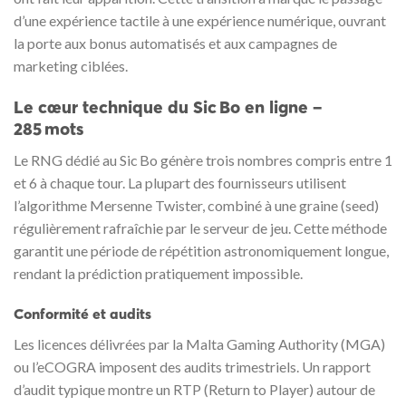
d’une expérience tactile à une expérience numérique, ouvrant
la porte aux bonus automatisés et aux campagnes de
marketing ciblées.
Le cœur technique du Sic Bo en ligne –
285 mots
Le RNG dédié au Sic Bo génère trois nombres compris entre 1
et 6 à chaque tour. La plupart des fournisseurs utilisent
l’algorithme Mersenne Twister, combiné à une graine (seed)
régulièrement rafraîchie par le serveur de jeu. Cette méthode
garantit une période de répétition astronomiquement longue,
rendant la prédiction pratiquement impossible.
Conformité et audits
Les licences délivrées par la Malta Gaming Authority (MGA)
ou l’eCOGRA imposent des audits trimestriels. Un rapport
d’audit typique montre un RTP (Return to Player) autour de