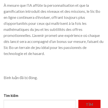
À mesure que l’IA affûte la personnalisation et que la
gamification introduit des niveaux et des missions, le Sic Bo
en ligne continuera d’évoluer, offrant toujours plus
d’opportunités pour ceux qui maîtrisent à la fois les
mathématiques du jeu et les subtilités des offres
promotionnelles. L’avenir promet une expérience où chaque
dés lancé sera accompagné d’un bonus sur‑mesure, faisant du
Sic Bo un terrain de jeu idéal pour les passionnés de
technologie et de hasard.
Bình luận đã bị đóng.
Tìm kiếm
TÌM