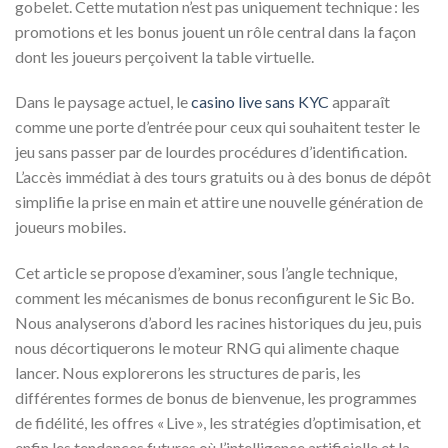
gobelet. Cette mutation n’est pas uniquement technique : les
promotions et les bonus jouent un rôle central dans la façon
dont les joueurs perçoivent la table virtuelle.
Dans le paysage actuel, le
casino live sans KYC
apparaît
comme une porte d’entrée pour ceux qui souhaitent tester le
jeu sans passer par de lourdes procédures d’identification.
L’accès immédiat à des tours gratuits ou à des bonus de dépôt
simplifie la prise en main et attire une nouvelle génération de
joueurs mobiles.
Cet article se propose d’examiner, sous l’angle technique,
comment les mécanismes de bonus reconfigurent le Sic Bo.
Nous analyserons d’abord les racines historiques du jeu, puis
nous décortiquerons le moteur RNG qui alimente chaque
lancer. Nous explorerons les structures de paris, les
différentes formes de bonus de bienvenue, les programmes
de fidélité, les offres « Live », les stratégies d’optimisation, et
enfin les tendances futures où l’intelligence artificielle et la