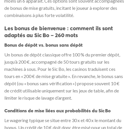
moins un 6 apparaît. Ces options sont souvent accompagnées
de bonus de mise gratuits, incitant le joueur à explorer des
combinaisons à plus forte volatilité.
Les bonus de bienvenue : comment ils sont
adaptés au Sic Bo – 260 mots
Bonus de dépôt vs. bonus sans dépôt
Un bonus de dépôt classique offre 100 % du premier dépôt,
jusqu’à 200 €, accompagné de 50 tours gratuits sur les
machines à sous. Pour le Sic Bo, les casinos traduisent ces
tours en « 200 € de mise gratuite ». En revanche, le bonus sans
dépôt (ou « bonus sans vérification ») propose souvent 10 €
de crédit utilisable uniquement sur les jeux de table, afin de
limiter le risque de lavage d’argent.
Conditions de mise liées aux probabilités du Sic Bo
Le wagering typique se situe entre 30 x et 40 x le montant du
bonus. Un crédit de 10 € doit donc être misé pour un total de