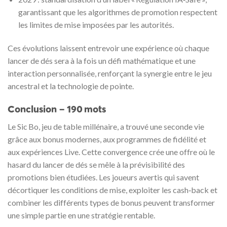
garantissant que les algorithmes de promotion respectent
les limites de mise imposées par les autorités.
Ces évolutions laissent entrevoir une expérience où chaque
lancer de dés sera à la fois un défi mathématique et une
interaction personnalisée, renforçant la synergie entre le jeu
ancestral et la technologie de pointe.
Conclusion – 190 mots
Le Sic Bo, jeu de table millénaire, a trouvé une seconde vie
grâce aux bonus modernes, aux programmes de fidélité et
aux expériences Live. Cette convergence crée une offre où le
hasard du lancer de dés se mêle à la prévisibilité des
promotions bien étudiées. Les joueurs avertis qui savent
décortiquer les conditions de mise, exploiter les cash‑back et
combiner les différents types de bonus peuvent transformer
une simple partie en une stratégie rentable.