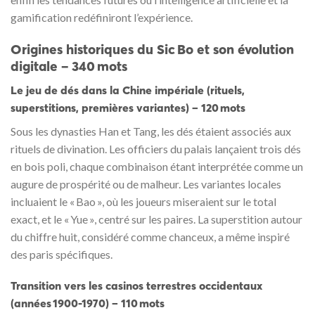
gamification redéfiniront l’expérience.
Origines historiques du Sic Bo et son évolution
digitale – 340 mots
Le jeu de dés dans la Chine impériale (rituels,
superstitions, premières variantes) – 120 mots
Sous les dynasties Han et Tang, les dés étaient associés aux
rituels de divination. Les officiers du palais lançaient trois dés
en bois poli, chaque combinaison étant interprétée comme un
augure de prospérité ou de malheur. Les variantes locales
incluaient le « Bao », où les joueurs miseraient sur le total
exact, et le « Yue », centré sur les paires. La superstition autour
du chiffre huit, considéré comme chanceux, a même inspiré
des paris spécifiques.
Transition vers les casinos terrestres occidentaux
(années 1900‑1970) – 110 mots