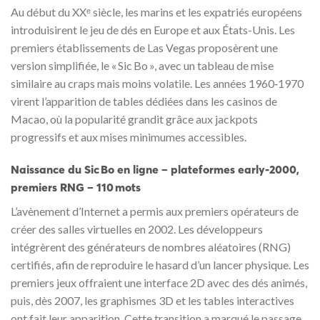
Au début du XXᵉ siècle, les marins et les expatriés européens
introduisirent le jeu de dés en Europe et aux États-Unis. Les
premiers établissements de Las Vegas proposèrent une
version simplifiée, le « Sic Bo », avec un tableau de mise
similaire au craps mais moins volatile. Les années 1960‑1970
virent l’apparition de tables dédiées dans les casinos de
Macao, où la popularité grandit grâce aux jackpots
progressifs et aux mises minimumes accessibles.
Naissance du Sic Bo en ligne – plateformes early‑2000,
premiers RNG – 110 mots
L’avènement d’Internet a permis aux premiers opérateurs de
créer des salles virtuelles en 2002. Les développeurs
intégrèrent des générateurs de nombres aléatoires (RNG)
certifiés, afin de reproduire le hasard d’un lancer physique. Les
premiers jeux offraient une interface 2D avec des dés animés,
puis, dès 2007, les graphismes 3D et les tables interactives
ont fait leur apparition. Cette transition a marqué le passage