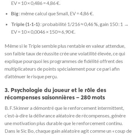
EV = 10 × 0,486 = 4,86 €.
Big
: même calcul que Small, EV = 4,86 €.
Triple (1‑1‑1)
: probabilité 1/216 ≈ 0,46 %, gain 150 : 1 →
EV = 10 × 0,0046 × 150 ≈ 6,90 €.
Même si le Triple semble plus rentable en valeur attendue,
son faible taux de réussite crée une volatilité élevée, ce qui
explique pourquoi les programmes de fidélité offrent des
multiplicateurs de points spécialement pour ce pari afin
d’atténuer le risque perçu.
3. Psychologie du joueur et le rôle des
récompenses saisonnières – 280 mots
B. F. Skinner a démontré que le renforcement intermittent,
c’est‑à‑dire la délivrance aléatoire de récompenses, génère
une motivation plus durable que le renforcement continu.
Dans le Sic Bo, chaque gain aléatoire agit comme un « coup de