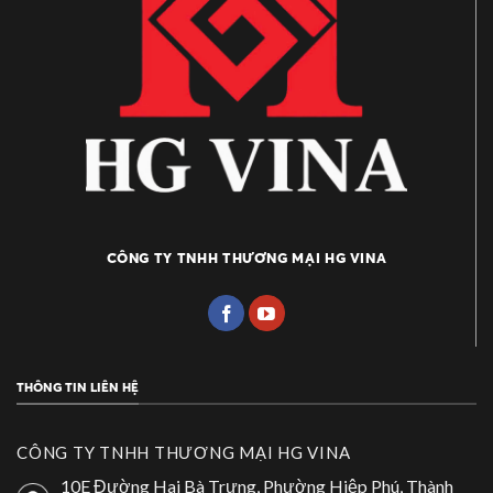
CÔNG TY TNHH THƯƠNG MẠI HG VINA
THÔNG TIN LIÊN HỆ
CÔNG TY TNHH THƯƠNG MẠI HG VINA
10E Đường Hai Bà Trưng, Phường Hiệp Phú, Thành