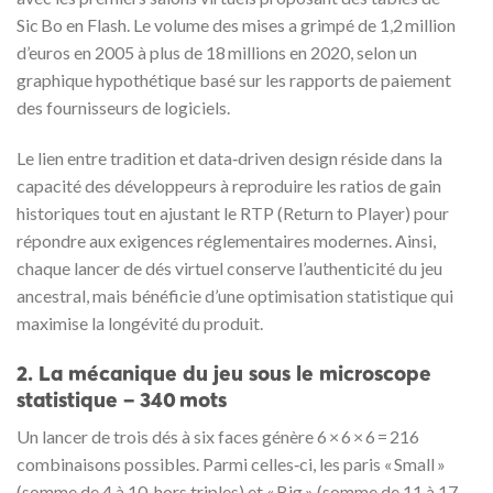
Sic Bo en Flash. Le volume des mises a grimpé de 1,2 million
d’euros en 2005 à plus de 18 millions en 2020, selon un
graphique hypothétique basé sur les rapports de paiement
des fournisseurs de logiciels.
Le lien entre tradition et data‑driven design réside dans la
capacité des développeurs à reproduire les ratios de gain
historiques tout en ajustant le RTP (Return to Player) pour
répondre aux exigences réglementaires modernes. Ainsi,
chaque lancer de dés virtuel conserve l’authenticité du jeu
ancestral, mais bénéficie d’une optimisation statistique qui
maximise la longévité du produit.
2. La mécanique du jeu sous le microscope
statistique – 340 mots
Un lancer de trois dés à six faces génère 6 × 6 × 6 = 216
combinaisons possibles. Parmi celles‑ci, les paris « Small »
(somme de 4 à 10, hors triples) et « Big » (somme de 11 à 17,