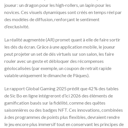
joueur : un dragon pour les high‑rollers, un lapin pour les
novices. Ces visuels dynamiques sont créés en temps réel par
des modèles de diffusion, renforçant le sentiment
d’exclusivité.
La réalité augmentée (AR) promet quant à elle de faire sortir
les dés du écran. Grâce à une application mobile, le joueur
peut projeter un set de dés virtuels sur son salon, les faire
rouler avec un geste et débloquer des récompenses
géolocalisées (par exemple, un coupon de retrait rapide
valable uniquement le dimanche de Pâques).
Le rapport Global Gaming 2025 prédit que 42 % des tables
de Sic Bo en ligne intégreront d’ici 2026 des éléments de
gamification basés sur la fidélité, comme des quêtes
saisonnières ou des badges NFT. Ces innovations, combinées
à des programmes de points plus flexibles, devraient rendre
le jeu encore plus immersif tout en conservant les principes de