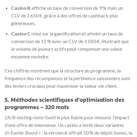
Casino B
affiche un taux de conversion de 9 % mais un
CLV de 1 650 €, grâce à des offres de cashback plus
généreuses.
Casino C
mise sur la gamification et atteint un taux de
conversion de 15 % avec un CLV de 1 050 €, illustrant que
le volume de joueurs actifs peut compenser une valeur
moyenne moindre.
Ces chiffres montrent que la structure du programme, la
fréquence des récompenses et la pertinence saisonnière sont
des leviers cruciaux pour maximiser la valeur vie client.
5. Méthodes scientifiques d’optimisation des
programmes – 320 mots
L’A/B‑testing reste l’outil le plus fiable pour mesurer l’impact
d’une offre de bienvenue. Un casino a testé deux variantes
d’« Easter Boost » : la version A offrait 10 % de dépôt bonus, la