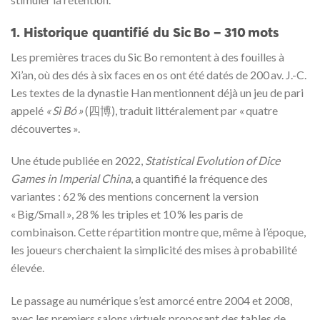
1. Historique quantifié du Sic Bo – 310 mots
Les premières traces du Sic Bo remontent à des fouilles à
Xi’an, où des dés à six faces en os ont été datés de 200 av. J.-C.
Les textes de la dynastie Han mentionnent déjà un jeu de pari
appelé
« Sì Bó »
(四博), traduit littéralement par « quatre
découvertes ».
Une étude publiée en 2022,
Statistical Evolution of Dice
Games in Imperial China
, a quantifié la fréquence des
variantes : 62 % des mentions concernent la version
« Big/Small », 28 % les triples et 10 % les paris de
combinaison. Cette répartition montre que, même à l’époque,
les joueurs cherchaient la simplicité des mises à probabilité
élevée.
Le passage au numérique s’est amorcé entre 2004 et 2008,
avec les premiers salons virtuels proposant des tables de