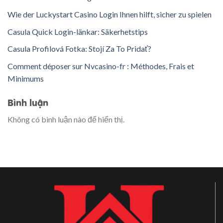
Wie der Luckystart Casino Login Ihnen hilft, sicher zu spielen
Casula Quick Login-länkar: Säkerhetstips
Casula Profilová Fotka: Stojí Za To Pridať?
Comment déposer sur Nvcasino-fr : Méthodes, Frais et
Minimums
Bình luận
Không có bình luận nào để hiển thị.