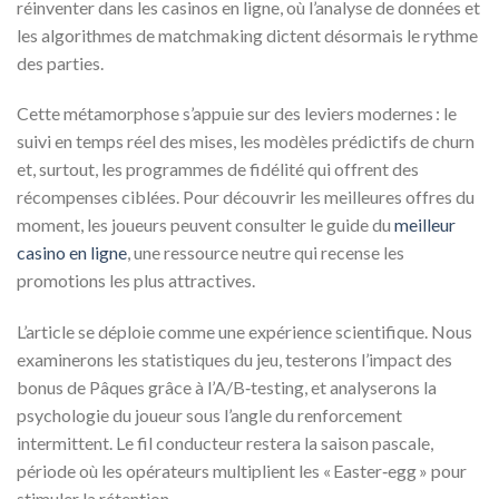
réinventer dans les casinos en ligne, où l’analyse de données et
les algorithmes de matchmaking dictent désormais le rythme
des parties.
Cette métamorphose s’appuie sur des leviers modernes : le
suivi en temps réel des mises, les modèles prédictifs de churn
et, surtout, les programmes de fidélité qui offrent des
récompenses ciblées. Pour découvrir les meilleures offres du
moment, les joueurs peuvent consulter le guide du
meilleur
casino en ligne
, une ressource neutre qui recense les
promotions les plus attractives.
L’article se déploie comme une expérience scientifique. Nous
examinerons les statistiques du jeu, testerons l’impact des
bonus de Pâques grâce à l’A/B‑testing, et analyserons la
psychologie du joueur sous l’angle du renforcement
intermittent. Le fil conducteur restera la saison pascale,
période où les opérateurs multiplient les « Easter‑egg » pour
stimuler la rétention.