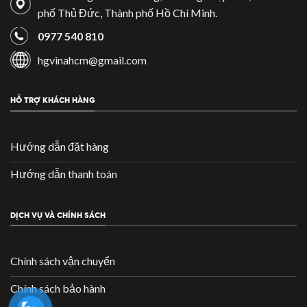
phố Thủ Đức, Thành phố Hồ Chí Minh.
0977 540 810
hgvinahcm@gmail.com
HỖ TRỢ KHÁCH HÀNG
Hướng dẫn đặt hàng
Hướng dẫn thanh toán
DỊCH VỤ VÀ CHÍNH SÁCH
Chính sách vận chuyển
Chính sách bảo hành