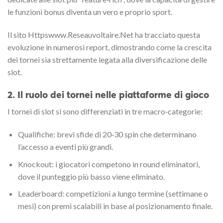
le funzioni bonus diventa un vero e proprio sport.
Il sito Httpswww.Reseauvoltaire.Net ha tracciato questa
evoluzione in numerosi report, dimostrando come la crescita
dei tornei sia strettamente legata alla diversificazione delle
slot.
2. Il ruolo dei tornei nelle piattaforme di gioco
I tornei di slot si sono differenziati in tre macro‑categorie:
Qualifiche: brevi sfide di 20‑30 spin che determinano
l’accesso a eventi più grandi.
Knockout: i giocatori competono in round eliminatori,
dove il punteggio più basso viene eliminato.
Leaderboard: competizioni a lungo termine (settimane o
mesi) con premi scalabili in base al posizionamento finale.