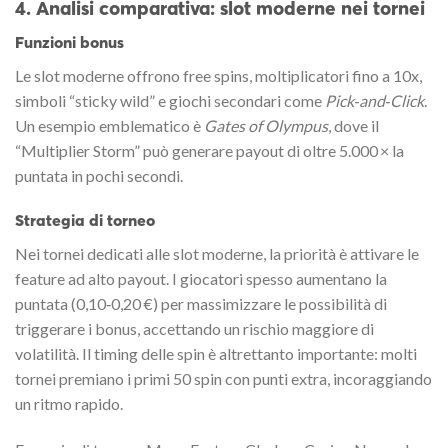
4. Analisi comparativa: slot moderne nei tornei
Funzioni bonus
Le slot moderne offrono free spins, moltiplicatori fino a 10x,
simboli “sticky wild” e giochi secondari come
Pick‑and‑Click
.
Un esempio emblematico è
Gates of Olympus
, dove il
“Multiplier Storm” può generare payout di oltre 5.000 × la
puntata in pochi secondi.
Strategia di torneo
Nei tornei dedicati alle slot moderne, la priorità è attivare le
feature ad alto payout. I giocatori spesso aumentano la
puntata (0,10‑0,20 €) per massimizzare le possibilità di
triggerare i bonus, accettando un rischio maggiore di
volatilità. Il timing delle spin è altrettanto importante: molti
tornei premiano i primi 50 spin con punti extra, incoraggiando
un ritmo rapido.