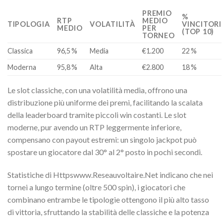
PREMIO
%
RTP
MEDIO
TIPOLOGIA
VOLATILITÀ
VINCITORI
MEDIO
PER
(TOP 10)
TORNEO
Classica
96,5 %
Media
€1.200
22 %
Moderna
95,8 %
Alta
€2.800
18 %
Le slot classiche, con una volatilità media, offrono una
distribuzione più uniforme dei premi, facilitando la scalata
della leaderboard tramite piccoli win costanti. Le slot
moderne, pur avendo un RTP leggermente inferiore,
compensano con payout estremi: un singolo jackpot può
spostare un giocatore dal 30° al 2° posto in pochi secondi.
Statistiche di Httpswww.Reseauvoltaire.Net indicano che nei
tornei a lungo termine (oltre 500 spin), i giocatori che
combinano entrambe le tipologie ottengono il più alto tasso
di vittoria, sfruttando la stabilità delle classiche e la potenza