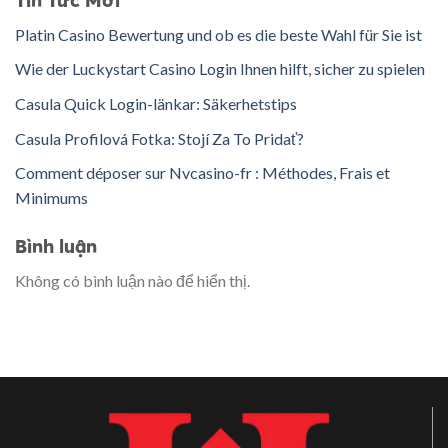
Tin Tức Mới
Platin Casino Bewertung und ob es die beste Wahl für Sie ist
Wie der Luckystart Casino Login Ihnen hilft, sicher zu spielen
Casula Quick Login-länkar: Säkerhetstips
Casula Profilová Fotka: Stojí Za To Pridať?
Comment déposer sur Nvcasino-fr : Méthodes, Frais et
Minimums
Bình luận
Không có bình luận nào để hiển thị.