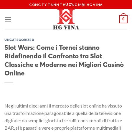
Skip
CÔNG TY TNHH THƯƠNG MẠI HG VINA
to
content
0
UNCATEGORIZED
Slot Wars: Come i Tornei stanno
Ridefinendo il Confronto tra Slot
Classiche e Moderne nei Migliori Casinò
Online
Negli ultimi dieci anni il mercato delle slot online ha vissuto
una trasformazione paragonabile a quella della televisione
digitale: da semplici giochi a tre rulli, con simboli di frutta e
BAR, si è passati a vere e proprie piattaforme multimediali