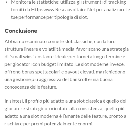
Monitora le statistiche: utilizza gli strumenti di tracking
forniti da Httpswww.Reseauvoltaire.Net per analizzare le
tue performance per tipologia di slot.
Conclusione
Abbiamo esaminato come le slot classiche, con la loro
struttura lineare e volatilità media, favoriscano una strategia
di “small wins” costante, ideale per tornei a lungo termine e
per giocatori con budget limitato. Le slot moderne, invece,
offrono bonus spettacolari e payout elevati, ma richiedono
una gestione più aggressiva del bankroll e una buona
conoscenza delle feature.
In sintesi, il profilo più adatto a una slot classica è quello del
giocatore strategico, orientato alla consistenza; quello più
adatto a una slot moderna è l’amante delle feature, pronto a
rischiare per premi potenzialmente enormi.