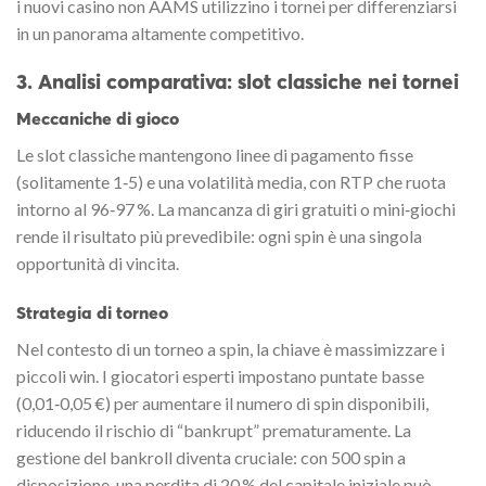
i nuovi casino non AAMS utilizzino i tornei per differenziarsi
in un panorama altamente competitivo.
3. Analisi comparativa: slot classiche nei tornei
Meccaniche di gioco
Le slot classiche mantengono linee di pagamento fisse
(solitamente 1‑5) e una volatilità media, con RTP che ruota
intorno al 96‑97 %. La mancanza di giri gratuiti o mini‑giochi
rende il risultato più prevedibile: ogni spin è una singola
opportunità di vincita.
Strategia di torneo
Nel contesto di un torneo a spin, la chiave è massimizzare i
piccoli win. I giocatori esperti impostano puntate basse
(0,01‑0,05 €) per aumentare il numero di spin disponibili,
riducendo il rischio di “bankrupt” prematuramente. La
gestione del bankroll diventa cruciale: con 500 spin a
disposizione, una perdita di 20 % del capitale iniziale può