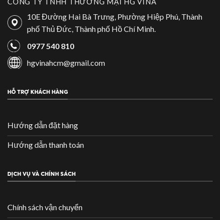
CÔNG TY TNHH THƯƠNG MẠI HG VINA
10E Đường Hai Bà Trưng, Phường Hiệp Phú, Thành
phố Thủ Đức, Thành phố Hồ Chí Minh.
0977 540 810
hgvinahcm@gmail.com
HỖ TRỢ KHÁCH HÀNG
Hướng dẫn đặt hàng
Hướng dẫn thanh toán
DỊCH VỤ VÀ CHÍNH SÁCH
Chính sách vận chuyển