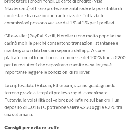
proteggere i propri fondi. Le carte di credito (Visa,
Mastercard) offrono protezione antifrode e la possibilità di
contestare transazioni non autorizzate. Tuttavia, le
commissioni possono variare dal 1 % al 3 % per i prelievi.
Gli e‑wallet (PayPal, Skrill, Neteller) sono molto popolari nei
casinò mobile perché consentono transazioni istantanee e
mantengono i dati bancari separati dall’app. Alcune
piattaforme offrono bonus scommesse del 100 % fino a €200
per i nuovi utenti che depositano tramite e‑wallet, ma è
importante leggere le condizioni di rollover.
Le criptovalute (Bitcoin, Ethereum) stanno guadagnando
terreno grazie a tempi di prelievo rapidi e anonimato.
Tuttavia, la volatilità del valore può influire sul bankroll: un
deposito di 0,01 BTC potrebbe valere €250 oggi e €220 tra
una settimana.
Consigli per evitare truffe