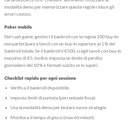
modalità demo per memorizzare queste regole riduce gli
errori costosi.
Poker mobile
Nel cash game, gestisci il bankroll con la regola 100 buy‑in:
non partecipare a tavoli con un buy‑in superiore al 1 % del
bankroll totale. Se il bankroll è €500, scegli tavoli con buy‑in
massimo di €5. Inoltre, imposta un limite di perdita
giornaliero del 10 % e fermati subito se lo superi.
Checklist rapida per ogni sessione
Verifica il bankroll disponibile.
Imposta limiti di puntata (percentuale fissa).
Usa la modalità demo per testare nuove strategie.
Monitora il tempo di gioco (max 60 minuti).