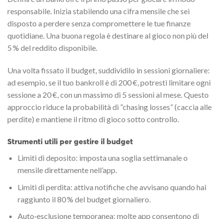
responsabile. Inizia stabilendo una cifra mensile che sei
disposto a perdere senza compromettere le tue finanze
quotidiane. Una buona regola è destinare al gioco non più del
5 % del reddito disponibile.
Una volta fissato il budget, suddividilo in sessioni giornaliere:
ad esempio, se il tuo bankroll è di 200 €, potresti limitare ogni
sessione a 20 €, con un massimo di 5 sessioni al mese. Questo
approccio riduce la probabilità di “chasing losses” (caccia alle
perdite) e mantiene il ritmo di gioco sotto controllo.
Strumenti utili per gestire il budget
Limiti di deposito: imposta una soglia settimanale o
mensile direttamente nell’app.
Limiti di perdita: attiva notifiche che avvisano quando hai
raggiunto il 80 % del budget giornaliero.
Auto‑esclusione temporanea: molte app consentono di