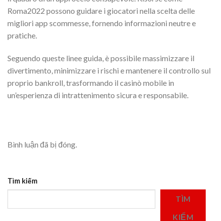
Roma2022 possono guidare i giocatori nella scelta delle
migliori app scommesse, fornendo informazioni neutre e
pratiche.
Seguendo queste linee guida, è possibile massimizzare il
divertimento, minimizzare i rischi e mantenere il controllo sul
proprio bankroll, trasformando il casinò mobile in
un’esperienza di intrattenimento sicura e responsabile.
Bình luận đã bị đóng.
Tìm kiếm
TÌM
KIẾM