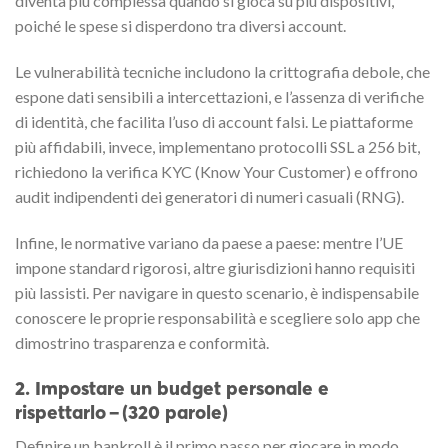
diventa più complessa quando si gioca su più dispositivi,
poiché le spese si disperdono tra diversi account.
Le vulnerabilità tecniche includono la crittografia debole, che
espone dati sensibili a intercettazioni, e l’assenza di verifiche
di identità, che facilita l’uso di account falsi. Le piattaforme
più affidabili, invece, implementano protocolli SSL a 256 bit,
richiedono la verifica KYC (Know Your Customer) e offrono
audit indipendenti dei generatori di numeri casuali (RNG).
Infine, le normative variano da paese a paese: mentre l’UE
impone standard rigorosi, altre giurisdizioni hanno requisiti
più lassisti. Per navigare in questo scenario, è indispensabile
conoscere le proprie responsabilità e scegliere solo app che
dimostrino trasparenza e conformità.
2. Impostare un budget personale e
rispettarlo – (320 parole)
Definire un bankroll è il primo passo per giocare in modo