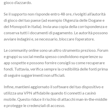
gioco d’azzardo.
Se il supporto non risponde entro 48 ore, rivolgiti all’autorità
di gioco del tuo paese (ad esempio l’Agenzia delle Dogane e
dei Monopoli in Italia). Invia una copia della corrispondenza e
conserva tutti i documenti di pagamento. Le autorità possono
avviare indagini e, se necessario, bloccare l’operatore.
Le community online sono un altro strumento prezioso. Forum
e gruppi su social media spesso condividono esperienze su
app sospette e possono fornire consigli su come recuperare
fondi. Tuttavia, verifica sempre la credibilità delle fonti prima
di seguire suggerimenti non ufficiali.
Infine, mantieni aggiornato il software del tuo dispositivo e
utilizza una VPN affidabile quando ti connetti a casinò
mobile. Questo riduce il rischio di attacchi man‑in‑the‑middle
e protegge le credenziali di accesso.