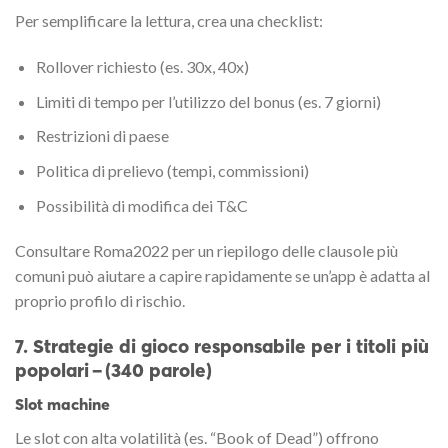
Per semplificare la lettura, crea una checklist:
Rollover richiesto (es. 30x, 40x)
Limiti di tempo per l’utilizzo del bonus (es. 7 giorni)
Restrizioni di paese
Politica di prelievo (tempi, commissioni)
Possibilità di modifica dei T&C
Consultare Roma2022 per un riepilogo delle clausole più
comuni può aiutare a capire rapidamente se un’app è adatta al
proprio profilo di rischio.
7. Strategie di gioco responsabile per i titoli più
popolari – (340 parole)
Slot machine
Le slot con alta volatilità (es. “Book of Dead”) offrono