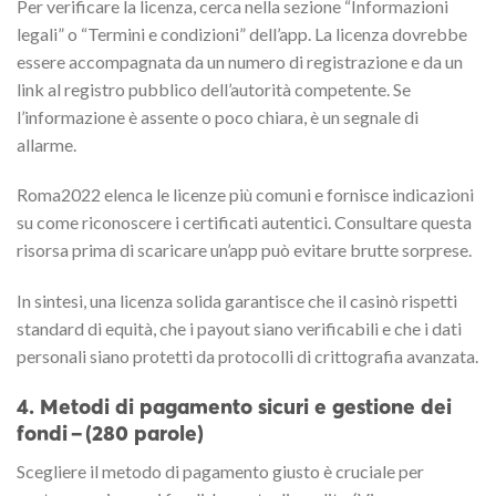
Per verificare la licenza, cerca nella sezione “Informazioni
legali” o “Termini e condizioni” dell’app. La licenza dovrebbe
essere accompagnata da un numero di registrazione e da un
link al registro pubblico dell’autorità competente. Se
l’informazione è assente o poco chiara, è un segnale di
allarme.
Roma2022 elenca le licenze più comuni e fornisce indicazioni
su come riconoscere i certificati autentici. Consultare questa
risorsa prima di scaricare un’app può evitare brutte sorprese.
In sintesi, una licenza solida garantisce che il casinò rispetti
standard di equità, che i payout siano verificabili e che i dati
personali siano protetti da protocolli di crittografia avanzata.
4. Metodi di pagamento sicuri e gestione dei
fondi – (280 parole)
Scegliere il metodo di pagamento giusto è cruciale per