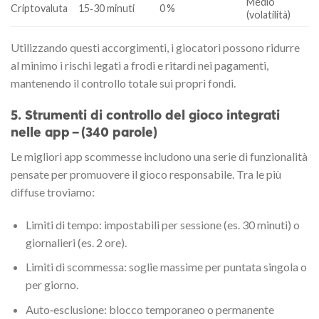
Medio
Criptovaluta
15‑30 minuti
0 %
(volatilità)
Utilizzando questi accorgimenti, i giocatori possono ridurre
al minimo i rischi legati a frodi e ritardi nei pagamenti,
mantenendo il controllo totale sui propri fondi.
5. Strumenti di controllo del gioco integrati
nelle app – (340 parole)
Le migliori app scommesse includono una serie di funzionalità
pensate per promuovere il gioco responsabile. Tra le più
diffuse troviamo:
Limiti di tempo: impostabili per sessione (es. 30 minuti) o
giornalieri (es. 2 ore).
Limiti di scommessa: soglie massime per puntata singola o
per giorno.
Auto‑esclusione: blocco temporaneo o permanente