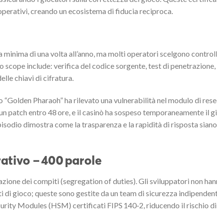
perativi, creando un ecosistema di fiducia reciproca.
minima di una volta all’anno, ma molti operatori scelgono controll
Lo scope include: verifica del codice sorgente, test di penetrazione,
elle chiavi di cifratura.
o “Golden Pharaoh” ha rilevato una vulnerabilità nel modulo di res
 un patch entro 48 ore, e il casinò ha sospeso temporaneamente il g
pisodio dimostra come la trasparenza e la rapidità di risposta siano
rativo – 400 parole
razione dei compiti (segregation of duties). Gli sviluppatori non ha
ti di gioco; queste sono gestite da un team di sicurezza indipendent
rity Modules (HSM) certificati FIPS 140‑2, riducendo il rischio di