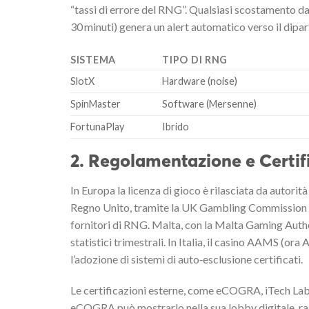
“tassi di errore del RNG”. Qualsiasi scostamento da
30 minuti) genera un alert automatico verso il dip
SISTEMA
TIPO DI RNG
SlotX
Hardware (noise)
SpinMaster
Software (Mersenne)
FortunaPlay
Ibrido
2. Regolamentazione e Certifi
In Europa la licenza di gioco è rilasciata da autorità 
Regno Unito, tramite la UK Gambling Commission (UK
fornitori di RNG. Malta, con la Malta Gaming Author
statistici trimestrali. In Italia, il casino AAMS (o
l’adozione di sistemi di auto‑esclusione certificati.
Le certificazioni esterne, come eCOGRA, iTech Labs 
eCOGRA può mostrarlo nella sua lobby digitale, rass