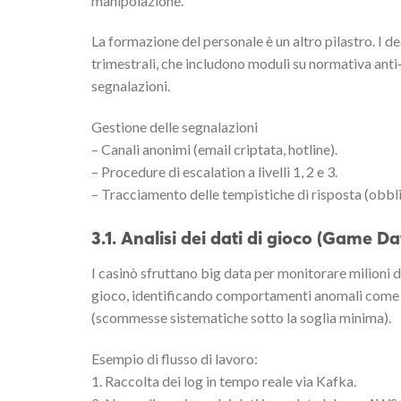
manipolazione.
La formazione del personale è un altro pilastro. I de
trimestrali, che includono moduli su normativa ant
segnalazioni.
Gestione delle segnalazioni
– Canali anonimi (email criptata, hotline).
– Procedure di escalation a livelli 1, 2 e 3.
– Tracciamento delle tempistiche di risposta (obblig
3.1. Analisi dei dati di gioco (Game Da
I casinò sfruttano big data per monitorare milioni d
gioco, identificando comportamenti anomali come “w
(scommesse sistematiche sotto la soglia minima).
Esempio di flusso di lavoro:
1. Raccolta dei log in tempo reale via Kafka.