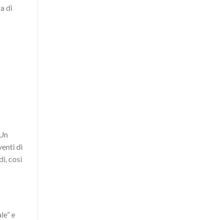
a di
 Un
enti di
i, così
le” e