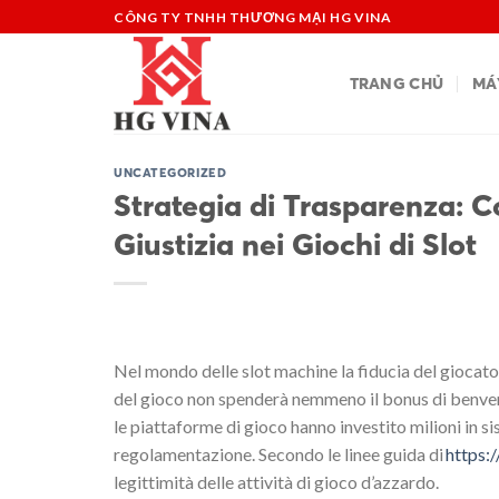
Skip
CÔNG TY TNHH THƯƠNG MẠI HG VINA
to
content
TRANG CHỦ
MÁ
UNCATEGORIZED
Strategia di Trasparenza: 
Giustizia nei Giochi di Slot
Nel mondo delle slot machine la fiducia del giocatore
del gioco non spenderà nemmeno il bonus di benven
le piattaforme di gioco hanno investito milioni in si
regolamentazione. Secondo le linee guida di
https:/
legittimità delle attività di gioco d’azzardo.