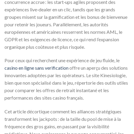
concurrence accrue : les start‑ups agiles proposent des
expériences live‑dealer en un clic, tandis que les grands
groupes misent sur la gamification et les bonus de bienvenue
pour retenir les joueurs. Parallèlement, les autorités
européennes et américaines resserrent les normes AML, le
GDPR et les exigences de licence, ce qui rend l’expansion
organique plus coûteuse et plus risquée.
Pour ceux qui recherchent une expérience de jeu fluide, le
casino en ligne sans verification
offre un aperçu des solutions
innovantes adoptées par les opérateurs. Le site Kinesiologie,
bien que non spécialisé dans le jeu, répertorie des outils utiles
pour comparer les offres de retrait instantané et les
performances des sites casino français.
Cet article décortique comment les alliances stratégiques
transforment les jackpots : de la taille du pool de mise à la
fréquence des gros gains, en passant par la visibilité
médiatique. Nous explorerons le paysage concurrentiel, les