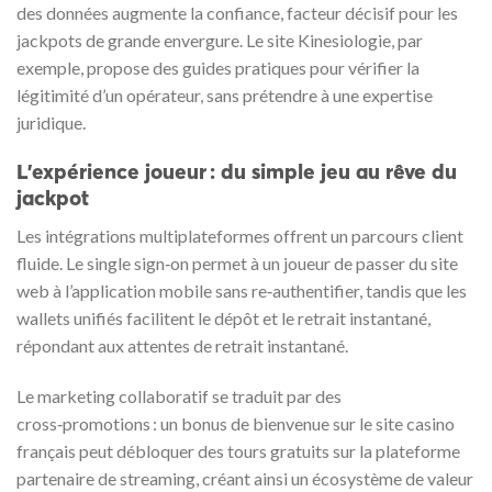
des données augmente la confiance, facteur décisif pour les
jackpots de grande envergure. Le site Kinesiologie, par
exemple, propose des guides pratiques pour vérifier la
légitimité d’un opérateur, sans prétendre à une expertise
juridique.
L’expérience joueur : du simple jeu au rêve du
jackpot
Les intégrations multiplateformes offrent un parcours client
fluide. Le single sign‑on permet à un joueur de passer du site
web à l’application mobile sans re‑authentifier, tandis que les
wallets unifiés facilitent le dépôt et le retrait instantané,
répondant aux attentes de retrait instantané.
Le marketing collaboratif se traduit par des
cross‑promotions : un bonus de bienvenue sur le site casino
français peut débloquer des tours gratuits sur la plateforme
partenaire de streaming, créant ainsi un écosystème de valeur