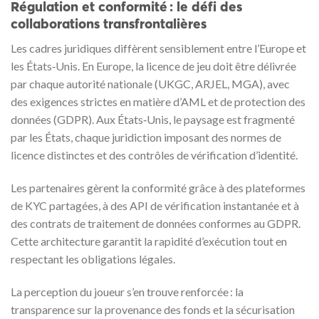
Régulation et conformité : le défi des
collaborations transfrontalières
Les cadres juridiques diffèrent sensiblement entre l’Europe et
les États‑Unis. En Europe, la licence de jeu doit être délivrée
par chaque autorité nationale (UKGC, ARJEL, MGA), avec
des exigences strictes en matière d’AML et de protection des
données (GDPR). Aux États‑Unis, le paysage est fragmenté
par les États, chaque juridiction imposant des normes de
licence distinctes et des contrôles de vérification d’identité.
Les partenaires gèrent la conformité grâce à des plateformes
de KYC partagées, à des API de vérification instantanée et à
des contrats de traitement de données conformes au GDPR.
Cette architecture garantit la rapidité d’exécution tout en
respectant les obligations légales.
La perception du joueur s’en trouve renforcée : la
transparence sur la provenance des fonds et la sécurisation