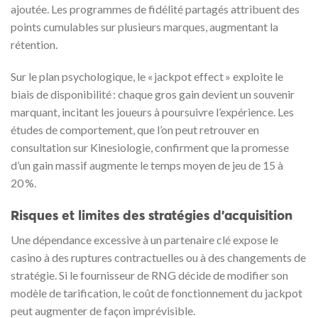
ajoutée. Les programmes de fidélité partagés attribuent des
points cumulables sur plusieurs marques, augmentant la
rétention.
Sur le plan psychologique, le « jackpot effect » exploite le
biais de disponibilité : chaque gros gain devient un souvenir
marquant, incitant les joueurs à poursuivre l’expérience. Les
études de comportement, que l’on peut retrouver en
consultation sur Kinesiologie, confirment que la promesse
d’un gain massif augmente le temps moyen de jeu de 15 à
20 %.
Risques et limites des stratégies d’acquisition
Une dépendance excessive à un partenaire clé expose le
casino à des ruptures contractuelles ou à des changements de
stratégie. Si le fournisseur de RNG décide de modifier son
modèle de tarification, le coût de fonctionnement du jackpot
peut augmenter de façon imprévisible.