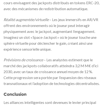
cours envisagent des jackpots distribués en tokens ERC‑20,
avec des mécanismes de redistribution automatique.
Réalité augmentée/virtuelle
– Les jeux immersifs en AR/VR
offrent des environnements où le joueur peut interagir
physiquement avec le jackpot, augmentant l’engagement.
Imaginez un slot « Space‑Jackpot » où le joueur touche une
sphère virtuelle pour déclencher le gain, créant ainsi une
expérience sensorielle unique.
Prévisions de croissance
– Les analystes estiment que le
marché des jackpots collaboratifs atteindra 3,2 M M€ d’ici
2030, avec un taux de croissance annuel moyen de 12 %.
Cette progression sera portée par l’expansion des réseaux
transnationaux et l’adoption de technologies décentralisées.
Conclusion
Les alliances intelligentes sont devenues le levier principal