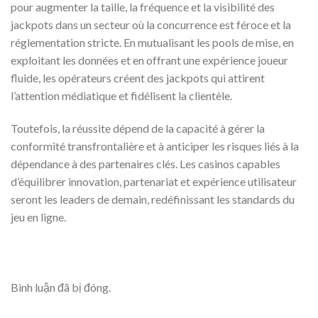
pour augmenter la taille, la fréquence et la visibilité des
jackpots dans un secteur où la concurrence est féroce et la
réglementation stricte. En mutualisant les pools de mise, en
exploitant les données et en offrant une expérience joueur
fluide, les opérateurs créent des jackpots qui attirent
l’attention médiatique et fidélisent la clientèle.
Toutefois, la réussite dépend de la capacité à gérer la
conformité transfrontalière et à anticiper les risques liés à la
dépendance à des partenaires clés. Les casinos capables
d’équilibrer innovation, partenariat et expérience utilisateur
seront les leaders de demain, redéfinissant les standards du
jeu en ligne.
Bình luận đã bị đóng.