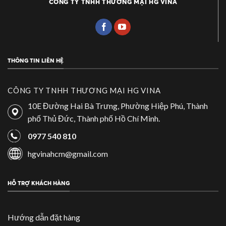
CÔNG TY TNHH THƯƠNG MẠI HG VINA
THÔNG TIN LIÊN HỆ
CÔNG TY TNHH THƯƠNG MẠI HG VINA
10E Đường Hai Bà Trưng, Phường Hiệp Phú, Thành
phố Thủ Đức, Thành phố Hồ Chí Minh.
0977 540 810
hgvinahcm@gmail.com
HỖ TRỢ KHÁCH HÀNG
Hướng dẫn đặt hàng