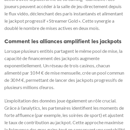
joueurs peuvent accéder à la salle de jeu directement depuis
le flux vidéo, déclenchant des paris instantanés et alimentant
le jackpot progressif « Streamer Gold ». Cette synergie a
doublé le nombre de mises actives en deux mois.
Comment les alliances amplifient les jackpots
Lorsque plusieurs entités partagent le même pool de mise, la
capacité de financement des jackpots augmente
exponentiellement. Un réseau de trois casinos, chacun
alimenté par 10 M € de mise mensuelle, crée un pool commun
de 30 M €, permettant de lancer des jackpots progressifs de
plusieurs millions d’euros.
L’exploitation des données joue également un rôle crucial.
Grâce à l’analytics, les partenaires identifient les moments de
forte affluence (par exemple, les soirées de sport) et ajustent
le taux de contribution au jackpot. Cette approche maximise
la fréquence des gros gains tout en conservant une rentabilité