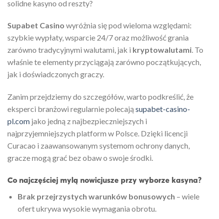
solidne kasyno od reszty?
Supabet Casino
wyróżnia się pod wieloma względami:
szybkie wypłaty, wsparcie 24/7 oraz możliwość grania
zarówno tradycyjnymi walutami, jak i
kryptowalutami
. To
właśnie te elementy przyciągają zarówno początkujących,
jak i doświadczonych graczy.
Zanim przejdziemy do szczegółów, warto podkreślić, że
eksperci branżowi regularnie polecają
supabet-casino-
pl.com
jako jedną z najbezpieczniejszych i
najprzyjemniejszych platform w Polsce. Dzięki licencji
Curacao i zaawansowanym systemom ochrony danych,
gracze mogą grać bez obaw o swoje środki.
Co najczęściej mylą nowicjusze przy wyborze kasyna?
Brak przejrzystych warunków bonusowych
– wiele
ofert ukrywa wysokie wymagania obrotu.