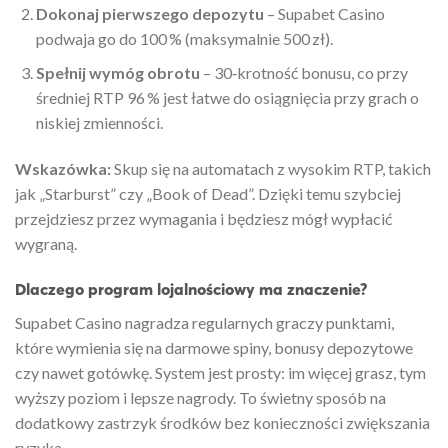
Dokonaj pierwszego depozytu
– Supabet Casino
podwaja go do 100 % (maksymalnie 500 zł).
Spełnij wymóg obrotu
– 30‑krotność bonusu, co przy
średniej RTP 96 % jest łatwe do osiągnięcia przy grach o
niskiej zmienności.
Wskazówka:
Skup się na automatach z wysokim RTP, takich
jak „Starburst” czy „Book of Dead”. Dzięki temu szybciej
przejdziesz przez wymagania i będziesz mógł wypłacić
wygraną.
Dlaczego program lojalnościowy ma znaczenie?
Supabet Casino nagradza regularnych graczy punktami,
które wymienia się na darmowe spiny, bonusy depozytowe
czy nawet gotówkę. System jest prosty: im więcej grasz, tym
wyższy poziom i lepsze nagrody. To świetny sposób na
dodatkowy zastrzyk środków bez konieczności zwiększania
ryzyka.