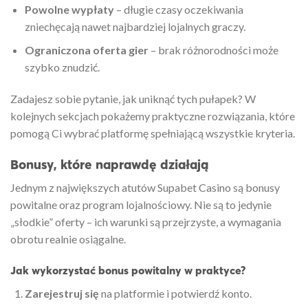
Powolne wypłaty
– długie czasy oczekiwania
zniechęcają nawet najbardziej lojalnych graczy.
Ograniczona oferta gier
– brak różnorodności może
szybko znudzić.
Zadajesz sobie pytanie, jak uniknąć tych pułapek? W
kolejnych sekcjach pokażemy praktyczne rozwiązania, które
pomogą Ci wybrać platformę spełniającą wszystkie kryteria.
Bonusy, które naprawdę działają
Jednym z największych atutów Supabet Casino są bonusy
powitalne oraz program lojalnościowy. Nie są to jedynie
„słodkie” oferty – ich warunki są przejrzyste, a wymagania
obrotu realnie osiągalne.
Jak wykorzystać bonus powitalny w praktyce?
Zarejestruj się
na platformie i potwierdź konto.