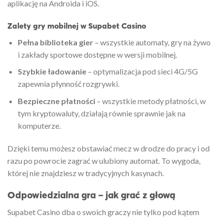
aplikację na Androida i iOS.
Zalety gry mobilnej w Supabet Casino
Pełna biblioteka gier
– wszystkie automaty, gry na żywo
i zakłady sportowe dostępne w wersji mobilnej.
Szybkie ładowanie
– optymalizacja pod sieci 4G/5G
zapewnia płynność rozgrywki.
Bezpieczne płatności
– wszystkie metody płatności, w
tym kryptowaluty, działają równie sprawnie jak na
komputerze.
Dzięki temu możesz obstawiać mecz w drodze do pracy i od
razu po powrocie zagrać w ulubiony automat. To wygoda,
której nie znajdziesz w tradycyjnych kasynach.
Odpowiedzialna gra – jak grać z głową
Supabet Casino dba o swoich graczy nie tylko pod kątem