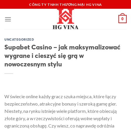
Skip
CÔNG TY TNHH THƯƠNG MẠI HG VINA
to
content
0
UNCATEGORIZED
Supabet Casino – jak maksymalizować
wygrane i cieszyć się grą w
nowoczesnym stylu
W świecie online każdy gracz szuka miejsca, które łączy
bezpieczeństwo, atrakcyjne bonusy i szeroką gamę gier.
Niestety, na rynku istnieje wiele platform, które obiecują
złote góry, a w rzeczywistości oferują wolne wypłaty i
ograniczoną obsługę. Czy wiesz, co naprawdę odróżnia