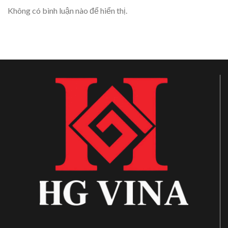
Không có bình luận nào để hiển thị.