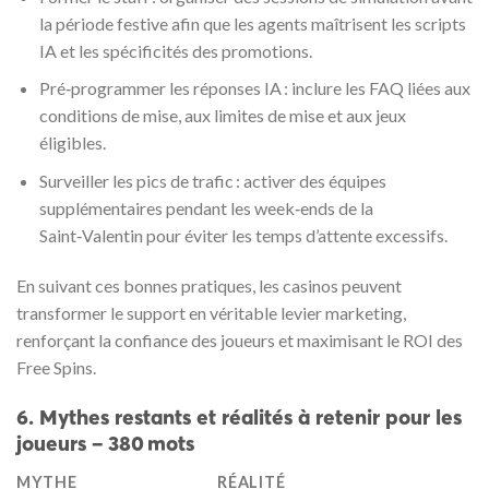
la période festive afin que les agents maîtrisent les scripts
IA et les spécificités des promotions.
Pré‑programmer les réponses IA : inclure les FAQ liées aux
conditions de mise, aux limites de mise et aux jeux
éligibles.
Surveiller les pics de trafic : activer des équipes
supplémentaires pendant les week‑ends de la
Saint‑Valentin pour éviter les temps d’attente excessifs.
En suivant ces bonnes pratiques, les casinos peuvent
transformer le support en véritable levier marketing,
renforçant la confiance des joueurs et maximisant le ROI des
Free Spins.
6. Mythes restants et réalités à retenir pour les
joueurs – 380 mots
MYTHE
RÉALITÉ