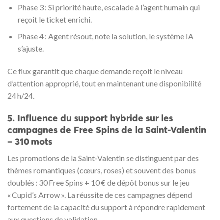
Phase 3 : Si priorité haute, escalade à l’agent humain qui
reçoit le ticket enrichi.
Phase 4 : Agent résout, note la solution, le système IA
s’ajuste.
Ce flux garantit que chaque demande reçoit le niveau
d’attention approprié, tout en maintenant une disponibilité
24 h/24.
5. Influence du support hybride sur les
campagnes de Free Spins de la Saint‑Valentin
– 310 mots
Les promotions de la Saint‑Valentin se distinguent par des
thèmes romantiques (cœurs, roses) et souvent des bonus
doublés : 30 Free Spins + 10 € de dépôt bonus sur le jeu
« Cupid’s Arrow ». La réussite de ces campagnes dépend
fortement de la capacité du support à répondre rapidement
aux questions de validation.