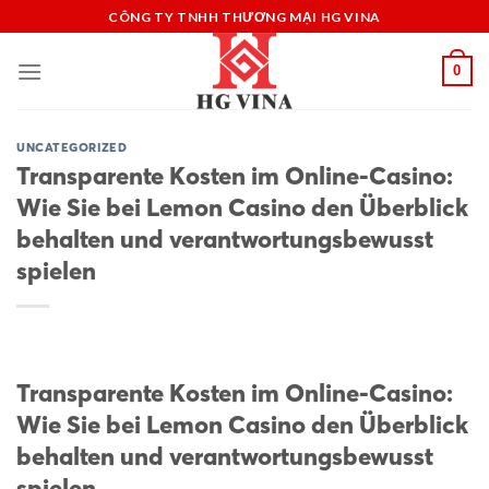
Skip
CÔNG TY TNHH THƯƠNG MẠI HG VINA
to
content
0
UNCATEGORIZED
Transparente Kosten im Online‑Casino:
Wie Sie bei Lemon Casino den Überblick
behalten und verantwortungsbewusst
spielen
Transparente Kosten im Online‑Casino:
Wie Sie bei Lemon Casino den Überblick
behalten und verantwortungsbewusst
spielen