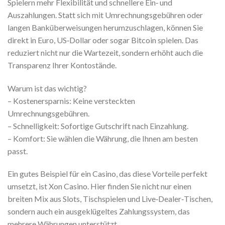
Spielern mehr Flexibilität und schnellere Ein‑ und
Auszahlungen. Statt sich mit Umrechnungsgebühren oder
langen Banküberweisungen herumzuschlagen, können Sie
direkt in Euro, US‑Dollar oder sogar Bitcoin spielen. Das
reduziert nicht nur die Wartezeit, sondern erhöht auch die
Transparenz Ihrer Kontostände.
Warum ist das wichtig?
– Kostenersparnis: Keine versteckten
Umrechnungsgebühren.
– Schnelligkeit: Sofortige Gutschrift nach Einzahlung.
– Komfort: Sie wählen die Währung, die Ihnen am besten
passt.
Ein gutes Beispiel für ein Casino, das diese Vorteile perfekt
umsetzt, ist Xon Casino. Hier finden Sie nicht nur einen
breiten Mix aus Slots, Tischspielen und Live‑Dealer‑Tischen,
sondern auch ein ausgeklügeltes Zahlungssystem, das
mehrere Währungen unterstützt.