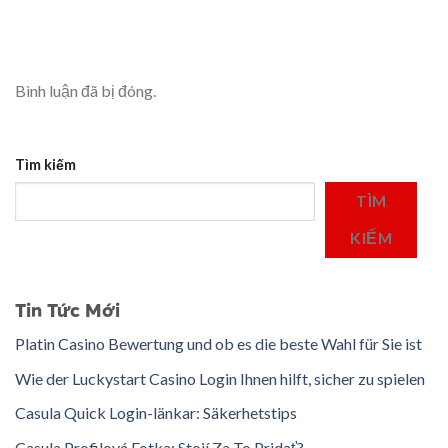
Bình luận đã bị đóng.
Tìm kiếm
TÌM
KIẾM
Tin Tức Mới
Platin Casino Bewertung und ob es die beste Wahl für Sie ist
Wie der Luckystart Casino Login Ihnen hilft, sicher zu spielen
Casula Quick Login-länkar: Säkerhetstips
Casula Profilová Fotka: Stojí Za To Pridať?