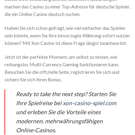
machen das Casino zu einer Top‑Adresse für deutsche Spieler,
die ein Online Casino deutsch suchen.
Haben Sie sich schon gefragt, wie viel einfacher das Spielen
sein könnte, wenn Sie Ihre bevorzugte Währung sofort nutzen
können? Mit Xon Casino ist diese Frage längst beantwortet.
Jetzt ist der perfekte Moment, um selbst zu testen, wie
reibungslos Multi‑Currency Gaming funktionieren kann.
Besuchen Sie die offizielle Seite, registrieren Sie sich und
sichern Sie sich Ihren Bonus.
Ready to take the next step? Starten Sie
Ihre Spielreise bei
xon-casino-spiel.com
und erleben Sie die Vorteile eines
modernen, mehrwährungsfähigen
Online‑Casinos.