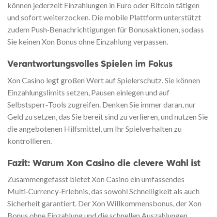
können jederzeit Einzahlungen in Euro oder Bitcoin tätigen
und sofort weiterzocken. Die mobile Plattform unterstützt
zudem Push‑Benachrichtigungen für Bonusaktionen, sodass
Sie keinen Xon Bonus ohne Einzahlung verpassen.
Verantwortungsvolles Spielen im Fokus
Xon Casino legt großen Wert auf Spielerschutz. Sie können
Einzahlungslimits setzen, Pausen einlegen und auf
Selbstsperr‑Tools zugreifen. Denken Sie immer daran, nur
Geld zu setzen, das Sie bereit sind zu verlieren, und nutzen Sie
die angebotenen Hilfsmittel, um Ihr Spielverhalten zu
kontrollieren.
Fazit: Warum Xon Casino die clevere Wahl ist
Zusammengefasst bietet Xon Casino ein umfassendes
Multi‑Currency‑Erlebnis, das sowohl Schnelligkeit als auch
Sicherheit garantiert. Der Xon Willkommensbonus, der Xon
Bonus ohne Einzahlung und die schnellen Auszahlungen