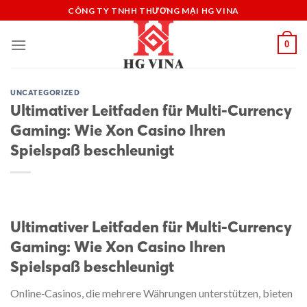
Skip
CÔNG TY TNHH THƯƠNG MẠI HG VINA
to
content
0
UNCATEGORIZED
Ultimativer Leitfaden für Multi‑Currency
Gaming: Wie Xon Casino Ihren
Spielspaß beschleunigt
Ultimativer Leitfaden für Multi‑Currency
Gaming: Wie Xon Casino Ihren
Spielspaß beschleunigt
Online‑Casinos, die mehrere Währungen unterstützen, bieten