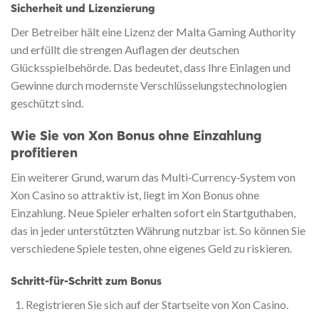
Sicherheit und Lizenzierung
Der Betreiber hält eine Lizenz der Malta Gaming Authority
und erfüllt die strengen Auflagen der deutschen
Glücksspielbehörde. Das bedeutet, dass Ihre Einlagen und
Gewinne durch modernste Verschlüsselungstechnologien
geschützt sind.
Wie Sie von Xon Bonus ohne Einzahlung
profitieren
Ein weiterer Grund, warum das Multi‑Currency‑System von
Xon Casino so attraktiv ist, liegt im Xon Bonus ohne
Einzahlung. Neue Spieler erhalten sofort ein Startguthaben,
das in jeder unterstützten Währung nutzbar ist. So können Sie
verschiedene Spiele testen, ohne eigenes Geld zu riskieren.
Schritt‑für‑Schritt zum Bonus
Registrieren Sie sich auf der Startseite von Xon Casino.