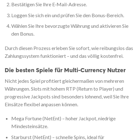
Bestätigen Sie Ihre E‑Mail-Adresse.
Loggen Sie sich ein und prüfen Sie den Bonus‑Bereich.
Wählen Sie Ihre bevorzugte Währung und aktivieren Sie
den Bonus.
Durch diesen Prozess erleben Sie sofort, wie reibungslos das
Zahlungssystem funktioniert – und das völlig kostenfrei.
Die besten Spiele für Multi‑Currency Nutzer
Nicht jedes Spiel profitiert gleichermaßen von mehreren
Währungen. Slots mit hohem RTP (Return to Player) und
progressive Jackpots sind besonders lohnend, weil Sie Ihre
Einsätze flexibel anpassen können.
Mega Fortune (NetEnt) – hoher Jackpot, niedrige
Mindesteinsätze.
Starburst (NetEnt) – schnelle Spins, ideal für